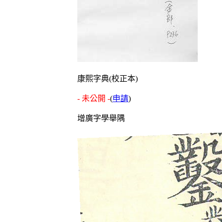
康熙字典(校正本)
- 未公開 -
(
申請
)
增廣字學舉隅