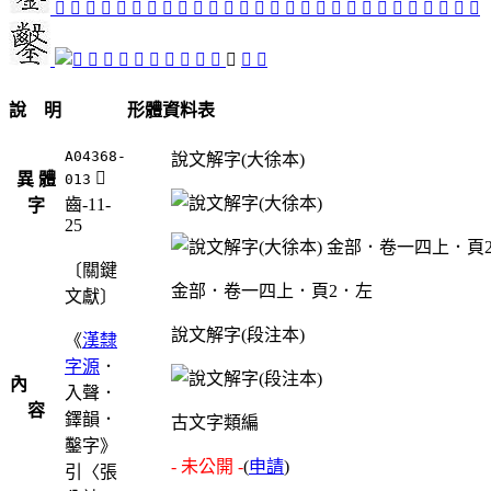
󶓘
󶓇
󶓡
󶓰
󶓌
󶓖
󶔃
󶓙
󶓚
󶓛
󶓵
󶓩
󶓐
󶓏
󶓸
󶔁
󶓭
󶓔
󶓟
󶔄
𨰒
󶓜
󶔀
󶓺
󶓗
󶓑
󶓪
󶓹
󶓋
󶓷
󶓣
󶓮
󶓓
󶓒
󶓕
󶓠
󶓥
󶓈
𪚆
󶓦
說 明
形體資料表
A04368-
說文解字(大徐本)
󶓈
異 體
013
齒-11-
字
25
〔關鍵
金部．卷一四上．頁2．左
文獻〕
說文解字(段注本)
《
漢隸
字源
．
內
入聲．
容
鐸韻．
古文字類編
鑿字》
- 未公開 -
(
申請
)
引〈張