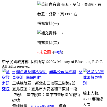
卷五．殳部．頁398．右
補充資料(一)
補充資料(二)
- 未公開 -
(
申請
)
中華民國教育部 版權所有 ©2024 Ministry of Education, R.O.C.
All rights reserved.
:::
個資法及隱私聲明
|
辭典公眾授權網
|
意
見交流
|
網網相連
三峽總院區：新北市三峽區三樹路2號
臺北院區：臺北市大安區和平東路一段
線上人數:
179號
臺中院區：臺中市豐原區師範街
4590
累積總
67號
人次:
電話總機：
(02)7740-7890
傳真：