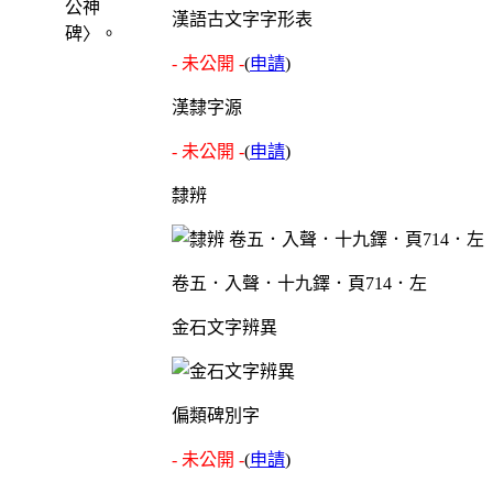
公神
漢語古文字字形表
碑〉。
- 未公開 -
(
申請
)
漢隸字源
- 未公開 -
(
申請
)
隸辨
卷五．入聲．十九鐸．頁714．左
金石文字辨異
偏類碑別字
- 未公開 -
(
申請
)