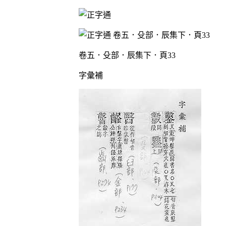
卷五．殳部．辰集下．頁33
字彙補