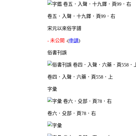
卷五．入聲．十九鐸．頁99．右
宋元以來俗字譜
- 未公開 -
(
申請
)
俗書刊誤
卷四．入聲．六藥．頁558．上
字彙
卷六．殳部．頁78．右