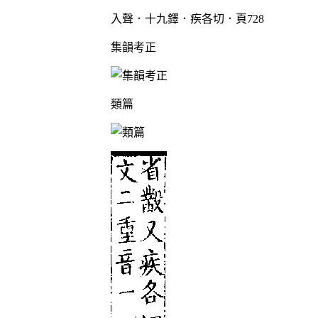
入聲．十九鐸．疾各切．頁728
集韻考正
類篇