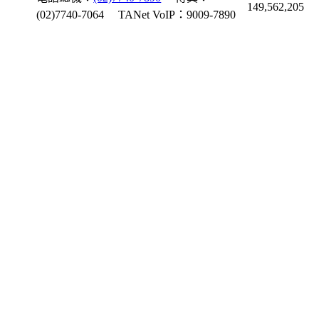
149,562,205
(02)7740-7064
TANet VoIP：9009-7890