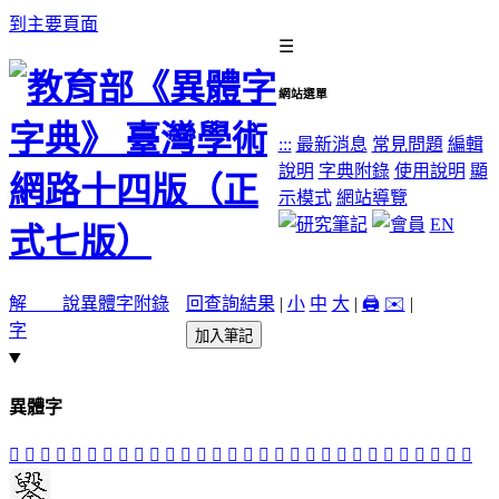
到主要頁面
☰
網站選單
:::
最新消息
常見問題
編輯
說明
字典附錄
使用說明
顯
示模式
網站導覽
EN
解 說
異體字
附錄
回查詢結果
|
小
中
大
|
🖨️
✉️
|
字
加入筆記
異體字
󶓻
󶔂
𣪲
𣪻
󶓽
󶓬
󶓾
𣫞
󶓯
󶓳
𣫩
󶓴
𣫫
󶓿
󶓶
𦦹
󶓲
󶓱
󶓨
󶓧
𨖐
𨗩
󶓫
󶓼
󶓤
󶓝
󶓞
󶓎
󶓢
󶓍