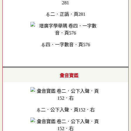
卷二．正譌．頁281
卷四．一字數音．頁576
彙音寶鑑
卷二．公下入聲．頁152．右