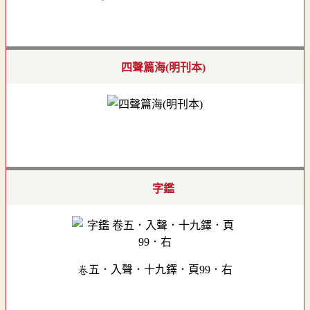
四聲篇海(明刊本)
字鑑
卷五．入聲．十九鐸．頁99．右