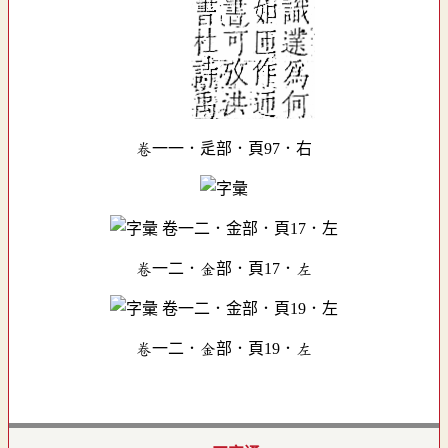
卷一一．辵部．頁97．右
卷一二．金部．頁17．左
卷一二．金部．頁19．左