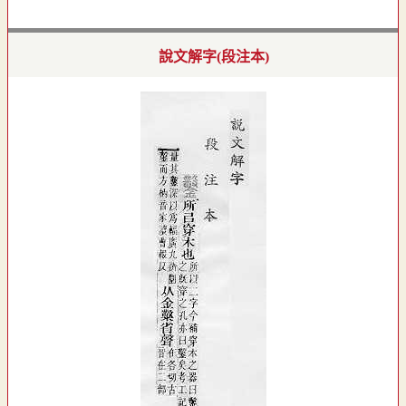
說文解字(段注本)