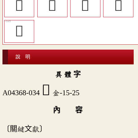
󶓠
󶓥
󶓈
𪚆
󶓦
說 明
異 體 字
󶓛
A04368-034
金-15-25
內 容
〔關鍵文獻〕