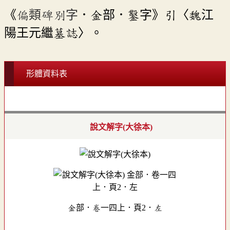
《
偏類碑別字
．金部．鑿字》引〈魏江
陽王元繼墓誌〉。
形體資料表
說文解字(大徐本)
金部．卷一四上．頁2．左