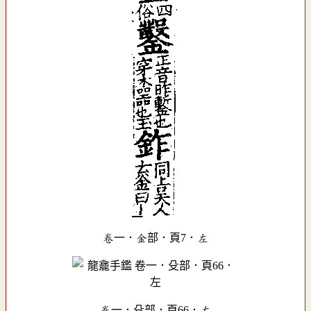
卷一．金部．頁7．左
卷一．殳部．頁66．左