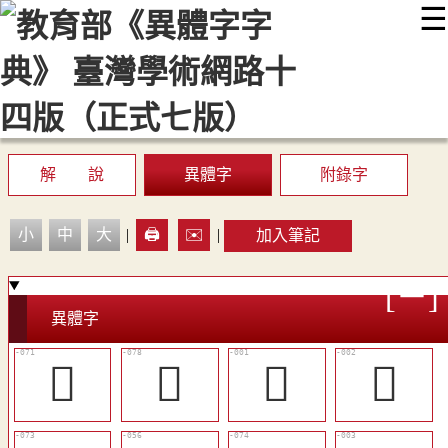
☰
:::
最新消息
常見問題
編輯說明
字典附錄
使用說明
顯示模式
網站導覽
EN
解 說
異體字
附錄字
小
中
大
|
🖨️
✉️
|
加入筆記
異體字
󶓻
󶔂
𣪲
𣪻