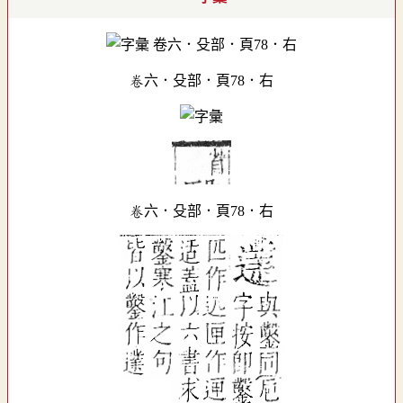
卷六．殳部．頁78．右
卷六．殳部．頁78．右