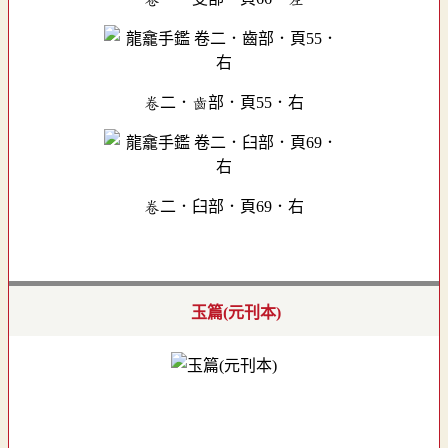
卷二．齒部．頁55．右
卷二．臼部．頁69．右
玉篇(元刊本)