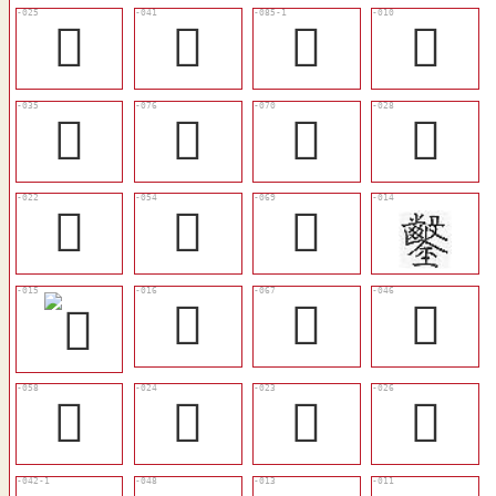
󶓔
󶓟
󶔄
𨰒
󶓜
󶔀
󶓺
󶓗
󶓑
󶓪
󶓹
󶓋
󶓷
󶓣
󶓮
󶓓
󶓒
󶓕