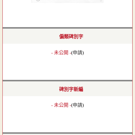
偏類碑別字
- 未公開 -
(
申請
)
碑別字新編
- 未公開 -
(
申請
)