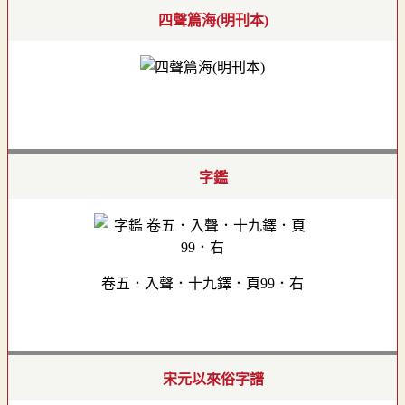
四聲篇海(明刊本)
字鑑
卷五．入聲．十九鐸．頁99．右
宋元以來俗字譜