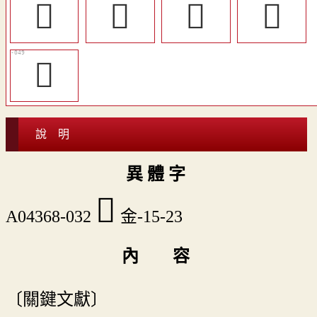
󶓠
󶓥
󶓈
𪚆
󶓦
說 明
異 體 字
󶓚
A04368-032
金-15-23
內 容
〔關鍵文獻〕