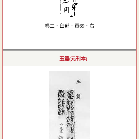
卷二．臼部．頁69．右
玉篇(元刊本)