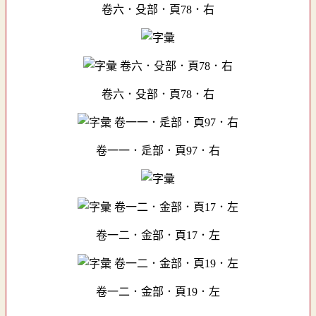
卷六．殳部．頁78．右
卷六．殳部．頁78．右
卷一一．辵部．頁97．右
卷一二．金部．頁17．左
卷一二．金部．頁19．左