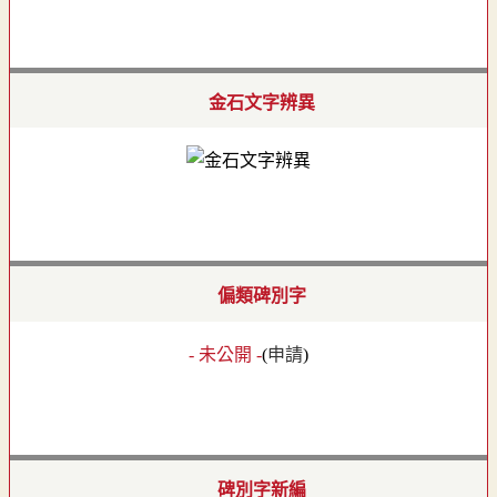
金石文字辨異
偏類碑別字
- 未公開 -
(
申請
)
碑別字新編