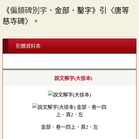
《
偏類碑別字
．金部．鑿字》引〈唐等
慈寺碑〉。
形體資料表
說文解字(大徐本)
金部．卷一四上．頁2．左