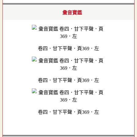
彙音寶鑑
卷四．甘下平聲．頁369．左
卷四．甘下平聲．頁369．左
卷四．甘下平聲．頁369．左