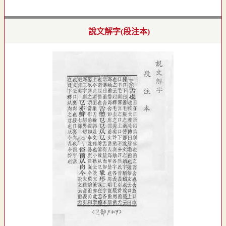
說文解字(段注本)