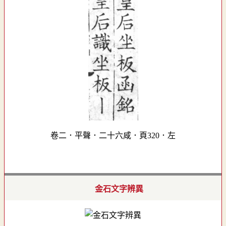
卷二．平聲．二十六咸．頁320．左
金石文字辨異