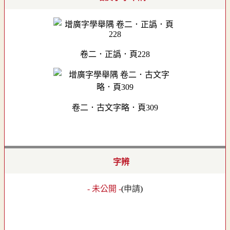
卷二．正譌．頁228
卷二．古文字略．頁309
字辨
- 未公開 -
(
申請
)