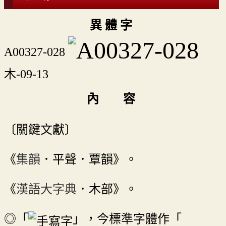
異 體 字
A00327-028
木-09-13
內 容
〔關鍵文獻〕
《
集韻
．平聲．覃韻》。
《
漢語大字典
．木部》。
◎「
」，今標準字體作「