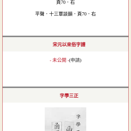
平聲．十三覃談韻．頁70．右
宋元以來俗字譜
- 未公開 -
(
申請
)
字學三正