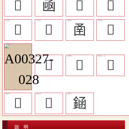
󰜢
凾
󰜥
󰜨
𠚗
󰜫
圅
󰜣
󰜭
󰜦
𦞞
󰜤
󰜧
䤴
說 明