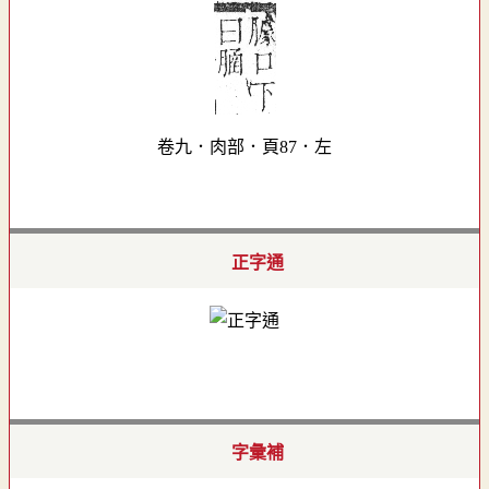
卷九．肉部．頁87．左
正字通
字彙補