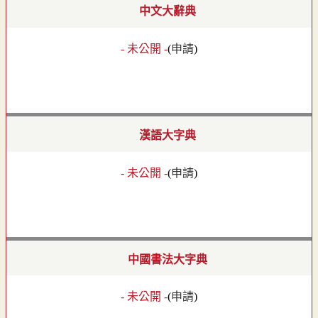
中文大辭典
- 未公開 -
(
申請
)
漢語大字典
- 未公開 -
(
申請
)
中國書法大字典
- 未公開 -
(
申請
)