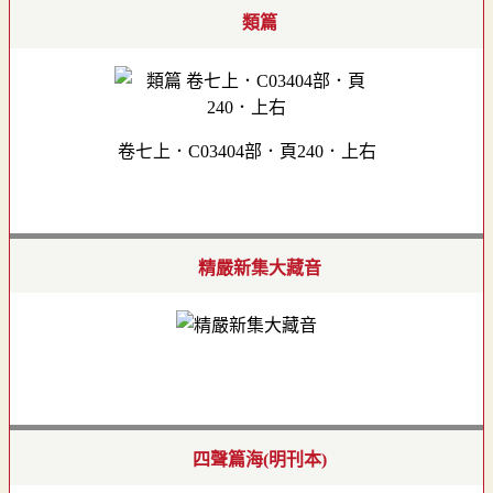
類篇
卷七上．C03404部．頁240．上右
精嚴新集大藏音
四聲篇海(明刊本)