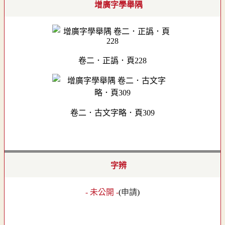
增廣字學舉隅
卷二．正譌．頁228
卷二．古文字略．頁309
字辨
- 未公開 -
(
申請
)