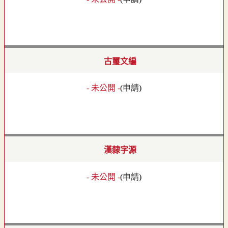
古璽文編
- 未公開 -
(
申請
)
漢隸字源
- 未公開 -
(
申請
)