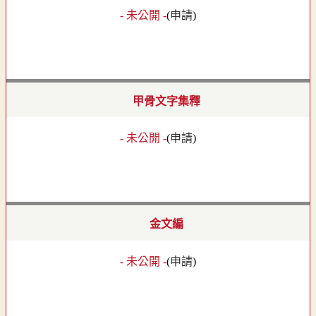
- 未公開 -
(
申請
)
甲骨文字集釋
- 未公開 -
(
申請
)
金文編
- 未公開 -
(
申請
)