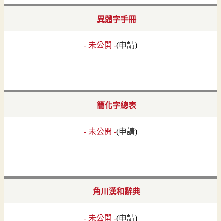
異體字手冊
- 未公開 -
(
申請
)
簡化字總表
- 未公開 -
(
申請
)
角川漢和辭典
- 未公開 -
(
申請
)