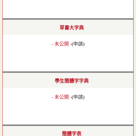
草書大字典
- 未公開 -
(
申請
)
學生簡體字字典
- 未公開 -
(
申請
)
簡體字表