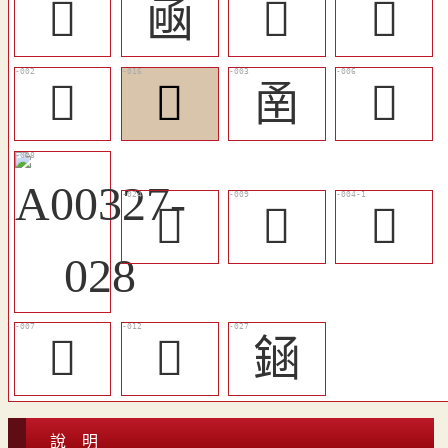
󰜢
凾
󰜥
󰜨
𠚗
󰜫
圅
󰜣
󰜭
󰜦
𦞞
󰜤
󰜧
䤴
說 明