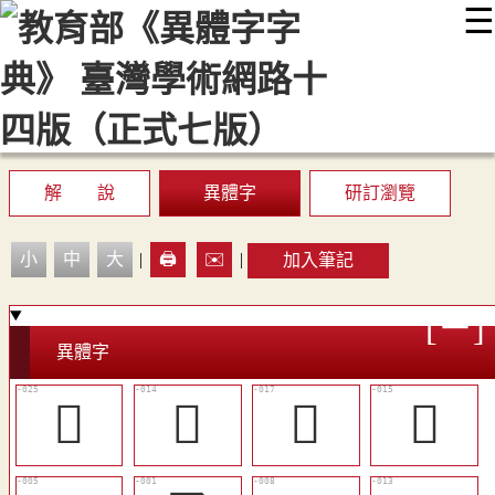
☰
:::
最新消息
常見問題
編輯說明
字典附錄
使用說明
顯示模式
網站導覽
EN
解 說
異體字
研訂瀏覽
小
中
大
|
🖨️
✉️
|
加入筆記
異體字
󰜮
󰜩
󰜬
󰜪