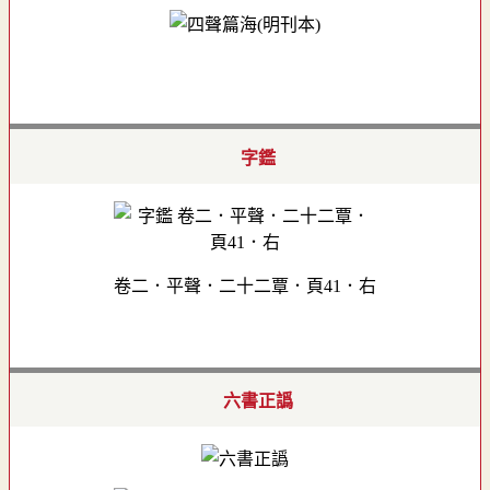
字鑑
卷二．平聲．二十二覃．頁41．右
六書正譌