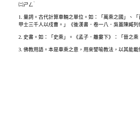
ˋ
㈡
ㄕㄥ
1. 量詞。古代計算車輛之單位。如：「萬乘之國」、
甲士三千人以戍曹。」《後漢書．卷一八．吳蓋陳臧列
2. 史書。如：「史乘」。《孟子．離婁下》：「晉之
3. 佛教用語。本是車乘之意，用來譬喻教法，以其能