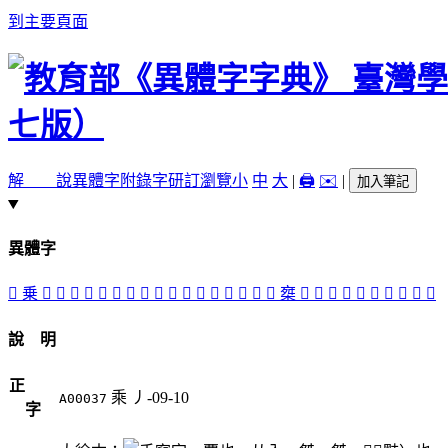
到主要頁面
解 說
異體字
附錄字
研訂瀏覽
小
中
大
|
🖨️
✉️
|
加入筆記
異體字
󰂏
乗
󰂔
󰂊
󰂒
󰂂
󰂌
󰂍
󰂎
󰂄
󰂐
𠅞
𠅟
𠓸
󰂓
𠨇
󰂋
󰂉
󰂑
椉
𣔕
󰂃
󰂈
󰂇
󰂁
𨌤
󰂅
𨍱
󰂀
𠓽
說 明
正
乘
丿-09-10
A00037
字