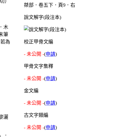
切）
桀部．卷五下．頁9．右
說文解字(段注本)
．木
末筆
。若為
校正甲骨文編
- 未公開 -
(
申請
)
甲骨文字集釋
- 未公開 -
(
申請
)
金文編
- 未公開 -
(
申請
)
古文字類編
黎灑
- 未公開 -
(
申請
)
》：