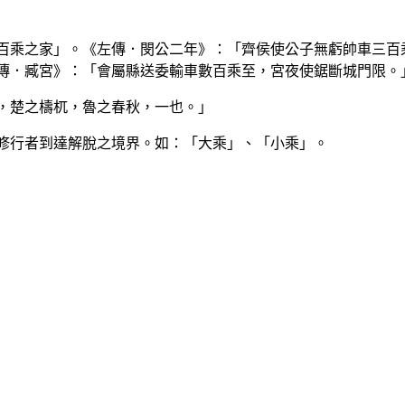
「百乘之家」。《左傳．閔公二年》：「齊侯使公子無虧帥車三百
傳．臧宮》：「會屬縣送委輸車數百乘至，宮夜使鋸斷城門限。
乘，楚之檮杌，魯之春秋，一也。」
載修行者到達解脫之境界。如：「大乘」、「小乘」。