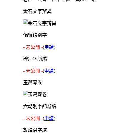
金石文字辨異
偏類碑別字
- 未公開 -
(
申請
)
碑別字新編
- 未公開 -
(
申請
)
玉篇零卷
六朝別字記新編
- 未公開 -
(
申請
)
敦煌俗字譜