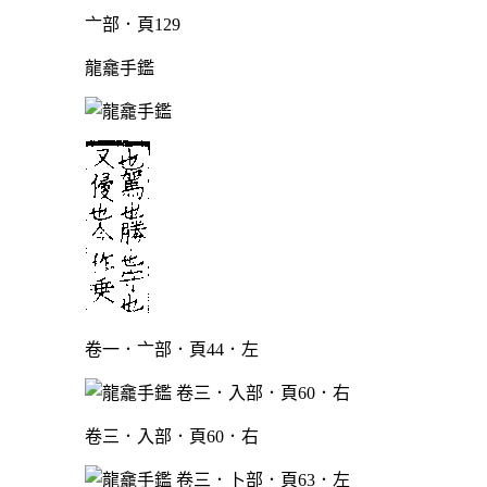
亠部．頁129
龍龕手鑑
卷一．亠部．頁44．左
卷三．入部．頁60．右