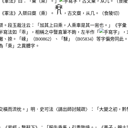
。《軍法》曰：「乗（乘）。」
，古文乗，从几。（食陵
。《軍法》入桀曰椉（乘）。
，古文椉，从几。（食陵切）
桀。段玉裁注云：「加其上曰乘，人乘車是其一耑也。」《字彙
半寫法如「乖」，相稱之中豎直筆不鉤，左半作「
」，
捺。「嵊」（B00862）、「騬」（B05834）等字偏旁同此
為「乘」之異體字。
涕交橫而流枕。」明．史可法〈請出師討賊疏〉：「大變之初，黔
。」《易經．繫辭下》：「服牛乘馬，引重致遠。」《墨子．親士