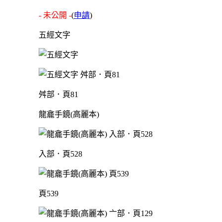
- 未公開 -
(
申請
)
五經文字
舛部．頁81
龍龕手鏡(高麗本)
入部．頁528
頁539