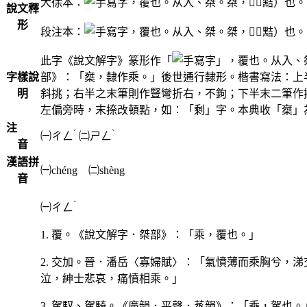
大徐本：
，覆也。从入、桀。桀，󶿐（黠）也
說文釋
形
段注本：
，覆也。从入、桀。桀，󶿐（黠）也
此字《說文解字》篆形作「
」，覆也。从入、
字樣說
部》：「椉，隸作乘。」後世通行隸形。楷書寫法：上
明
斜挑；右半之末筆則作豎彎折右，不鉤；下半末二筆作撇、
左偏旁時，末捺改頓點，如︰「剩」字。本典收「椉」
注
ˊ
ˋ
㈠
ㄔㄥ
㈡
ㄕㄥ
音
漢語拼
㈠chéng ㈡shèng
音
ˊ
㈠
ㄔㄥ
1. 覆。《說文解字．桀部》：「乘，覆也。」
2. 交加。晉．潘岳〈寡婦賦〉：「氣憤薄而乘胸兮，
泣，紳士悲哀，痛憤相乘。」
3. 駕馭、駕騎。《廣韻．平聲．蒸韻》：「乘，駕也