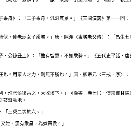
二子乘舟》：「二子乘舟，汎汎其景。」《三國演義》第一一回：
卒皆伏，使老弱女子乘城。」唐．陳鴻〈東城老父傳〉：「昌生七
孟子．公孫丑上》：「雖有智慧，不如乘勢。」《五代史平話．唐
」
不任也。用眾人之力，則無不勝也。」唐．柳宗元〈三戒．序〉：
不利，淮陰侯復乘之，大敗垓下。」《漢書．卷七〇．傅常鄭甘陳
鉦鼓聲動地。」
」、「三乘二等於六。」
乘，又姓，漢有乘昌，為煮棗侯。」