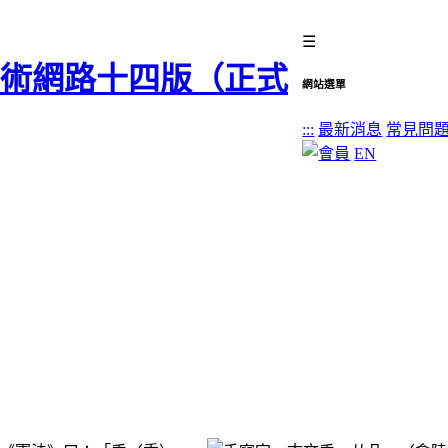
☰
網站選單
:::
最新消息
常見問
EN