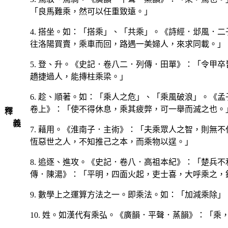
「良馬難乘，然可以任重致遠。」
4. 搭坐。如：「搭乘」、「共乘」。《詩經．邶風．
往洛陽買賣，乘車而回，路遇一美婦人，來求同載。」
5. 登、升。《史記．卷八二．列傳．田單》：「令甲
趫捷過人，能摶柱乘梁。」
6. 趁、順著。如：「乘人之危」、「乘風破浪」。《
卷上》：「使不得休息，乘其疲弊，可一舉而滅之也。
釋
義
7. 藉用。《淮南子．主術》：「夫乘眾人之智，則無
恆惡世之人，不知推己之本，而乘物以逞。」
8. 追逐、進攻。《史記．卷八．高祖本紀》：「楚兵
傳．陳湯》：「平明，四面火起，吏士喜，大呼乘之，
9. 數學上之運算方法之一。即乘法。如：「加減乘除
10. 姓。如漢代有乘弘。《廣韻．平聲．蒸韻》：「