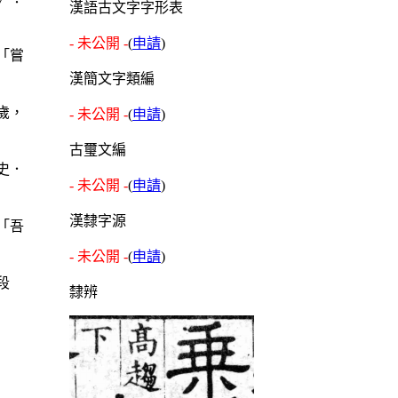
漢語古文字字形表
- 未公開 -
(
申請
)
「嘗
漢簡文字類編
歲，
- 未公開 -
(
申請
)
古璽文編
史．
- 未公開 -
(
申請
)
漢隸字源
「吾
- 未公開 -
(
申請
)
段
隸辨