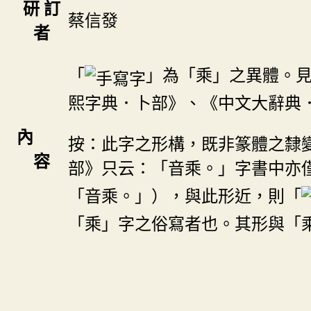
研 訂
蔡信發
者
「
」為「乘」之異體。
熙字典．卜部》、《中文大辭典
內
按：此字之形構，既非篆體之隸
容
部》只云：「音乘。」字書中亦
「音乘。」），與此形近，則「
「乘」字之俗寫者也。其形與「