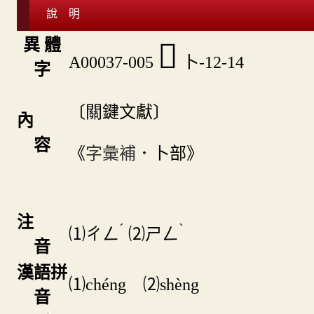
說 明
異 體
𠨇
A00037-005
卜-12-14
字
〔關鍵文獻〕
內
容
《
字彙補
．卜部》
注
ˊ
ˋ
⑴
ㄔㄥ
⑵
ㄕㄥ
音
漢語拼
⑴chéng ⑵shèng
音