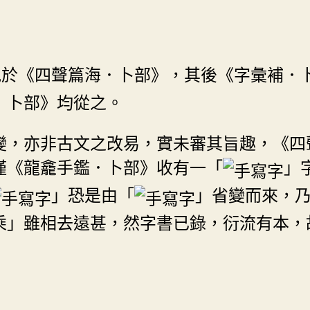
見於《四聲篇海．卜部》，其後《字彙補．
．卜部》均從之。
變，亦非古文之改易，實未審其旨趣，《四
僅《龍龕手鑑．卜部》收有一「
」
」恐是由「
」省變而來，
乘」雖相去遠甚，然字書已錄，衍流有本，