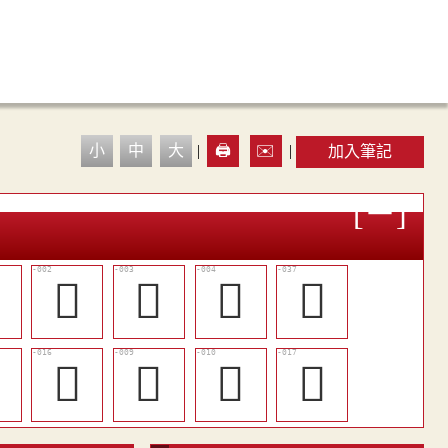
小
中
大
|
🖨️
✉️
|
加入筆記

𠅞
𠅟
𠓸
󰂓

󰂅
𨍱
󰂀
𠓽