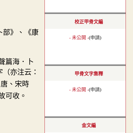
校正甲骨文編
卜部》、《康
- 未公開 -
(
申請
)
聲篇海．卜
字（亦注云：
甲骨文字集釋
乃唐、宋時
- 未公開 -
(
申請
)
故可收。
金文編