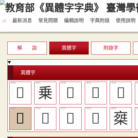
:::
最新消息
常見問題
編輯說明
字典附錄
使用說明
解 說
異體字
附錄字
異體字
󰂏
乗
󰂔
󰂊
󰂒
𠨇
󰂋
󰂉
󰂑
椉