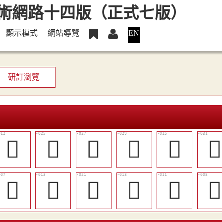
顯示模式
網站導覽
EN
研訂瀏覽
󰂂
󰂌
󰂍
󰂎
󰂄

𣔕
󰂃
󰂈
󰂇
󰂁
