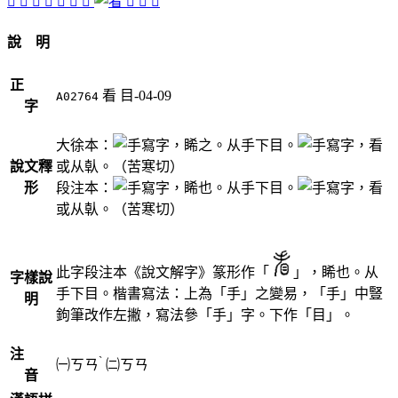
𡈟
𡰶
󳺮
󳺰
󳺬
󳺯
󳺭
󳺱
󳺲
𥉏
說 明
正
看
目-04-09
A02764
字
大徐本：
，睎之。从手下目。
，看
說文釋
或从倝。（苦寒切）
形
段注本：
，睎也。从手下目。
，看
或从倝。（苦寒切）
此字段注本《說文解字》篆形作「
」，睎也。从
字樣說
手下目。楷書寫法：上為「手」之變易，「手」中豎
明
鉤筆改作左撇，寫法參「手」字。下作「目」。
注
ˋ
㈠
ㄎㄢ
㈡
ㄎㄢ
音