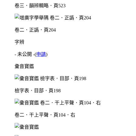
卷三．韻辨輯略．頁523
卷二．正譌．頁204
字辨
- 未公開 -
(
申請
)
彙音寶鑑
檢字表．目部．頁198
卷二．干上平聲．頁104．右