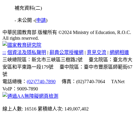
補充資料(二)
- 未公開 -
(
申請
)
中華民國教育部 版權所有 ©2024 Ministry of Education, R.O.C.
All rights reserved.
:::
個資法及隱私聲明
|
辭典公眾授權網
|
意見交流
|
網網相連
三峽總院區：新北市三峽區三樹路2號
臺北院區：臺北市大
安區和平東路一段179號
臺中院區：臺中市豐原區師範街67
號
電話總機：
(02)7740-7890
傳真：(02)7740-7064
TANet
VoIP：9009-7890
線上人數: 16516
累積總人次: 149,007,402