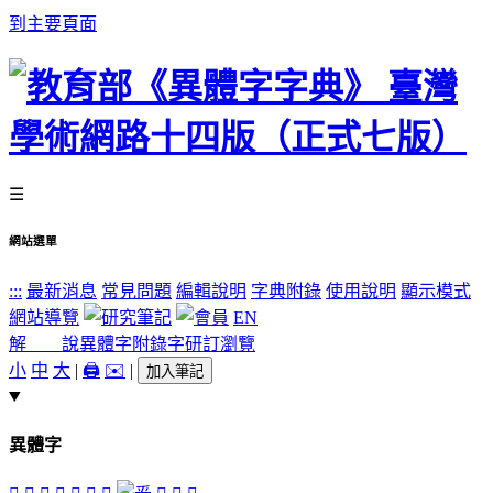
到主要頁面
☰
網站選單
:::
最新消息
常見問題
編輯說明
字典附錄
使用說明
顯示模式
網站導覽
EN
解 說
異體字
附錄字
研訂瀏覽
小
中
大
|
🖨️
✉️
|
加入筆記
異體字