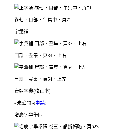
卷七．目部．午集中．頁71
字彙補
囗部．丑集．頁33．上右
尸部．寅集．頁54．上左
康熙字典(校正本)
- 未公開 -
(
申請
)
增廣字學舉隅