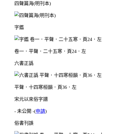
四聲篇海(明刊本)
字鑑
卷一．平聲．二十五寒．頁24．左
六書正譌
平聲．十四寒桓韻．頁36．左
宋元以來俗字譜
- 未公開 -
(
申請
)
俗書刊誤