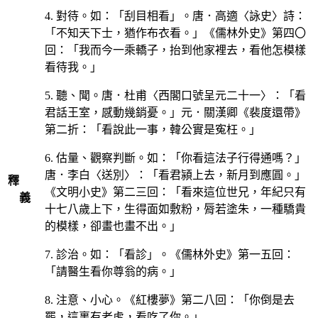
4. 對待。如：「刮目相看」。唐．高適〈詠史〉詩：
「不知天下士，猶作布衣看。」《儒林外史》第四〇
回：「我而今一乘轎子，抬到他家裡去，看他怎模樣
看待我。」
5. 聽、聞。唐．杜甫〈西閣口號呈元二十一〉：「看
君話王室，感動幾銷憂。」元．關漢卿《裴度還帶》
第二折：「看說此一事，韓公實是寃枉。」
6. 估量、觀察判斷。如：「你看這法子行得通嗎？」
唐．李白〈送別〉：「看君潁上去，新月到應圓。」
釋
《文明小史》第二三回：「看來這位世兄，年紀只有
義
十七八歲上下，生得面如敷粉，脣若塗朱，一種驕貴
的模樣，卻畫也畫不出。」
7. 診治。如：「看診」。《儒林外史》第一五回：
「請醫生看你尊翁的病。」
8. 注意、小心。《紅樓夢》第二八回：「你倒是去
罷，這裏有老虎，看吃了你。」