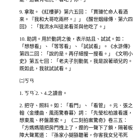
9. 拿取。《紅樓夢》第六五回：「賈璉忙命人看酒
來。『我和大哥吃兩杯。』」《醒世姻緣傳．第六四
回》：「我流水叫徒弟看茶與他吃了。」
10. 助詞。用於動詞之後，表示姑且、試試。如：
「想想看」、「等等看」、「試試看」。《水滸傳》
第四二回：「說的是。再仔細搜一搜看。」《文明小
史》第五七回：「老夫子別動氣，我是說著頑兒的。
既如此，我就試試看。」
㈡ㄎㄢ
ˋ
1.
ㄎㄢ
2.、4.之讀音。
2. 把守、照料。如：「看門」、「看管」。元．張之
翰〈金縷曲．風雨驚春暮〉詞：「先瑩松柏誰看護，
想東風、杯盤蕭索。」《二刻拍案驚奇》卷三五：
「方媽媽隨把房門拽上了，鏗的一聲下了鎖，隔著板
障大聲罵道：『孫家小猢猻聽著，你害我女兒弔死