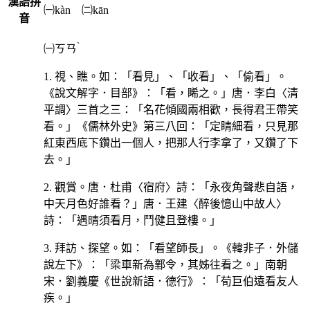
漢語拼
㈠kàn ㈡kān
音
ˋ
㈠
ㄎㄢ
1. 視、瞧。如：「看見」、「收看」、「偷看」。
《說文解字．目部》：「看，睎之。」唐．李白〈清
平調〉三首之三：「名花傾國兩相歡，長得君王帶笑
看。」《儒林外史》第三八回：「定睛細看，只見那
紅東西底下鑽出一個人，把那人行李拿了，又鑽了下
去。」
2. 觀賞。唐．杜甫〈宿府〉詩：「永夜角聲悲自語，
中天月色好誰看？」唐．王建〈醉後憶山中故人〉
詩：「遇晴須看月，鬥健且登樓。」
3. 拜訪、探望。如：「看望師長」。《韓非子．外儲
說左下》：「梁車新為鄴令，其姊往看之。」南朝
宋．劉義慶《世說新語．德行》：「荀巨伯遠看友人
疾。」