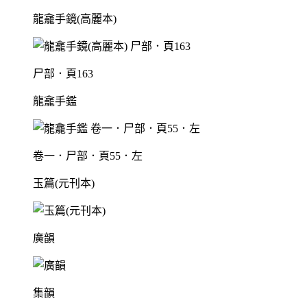
龍龕手鏡(高麗本)
尸部．頁163
龍龕手鑑
卷一．尸部．頁55．左
玉篇(元刊本)
廣韻
集韻