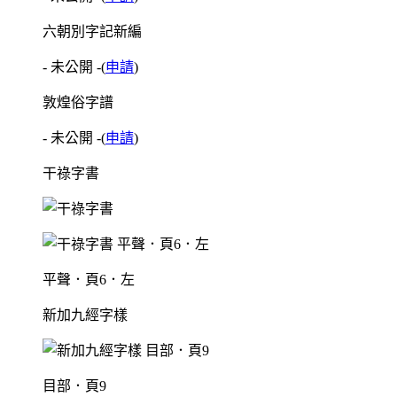
六朝別字記新編
- 未公開 -
(
申請
)
敦煌俗字譜
- 未公開 -
(
申請
)
干祿字書
平聲．頁6．左
新加九經字樣
目部．頁9