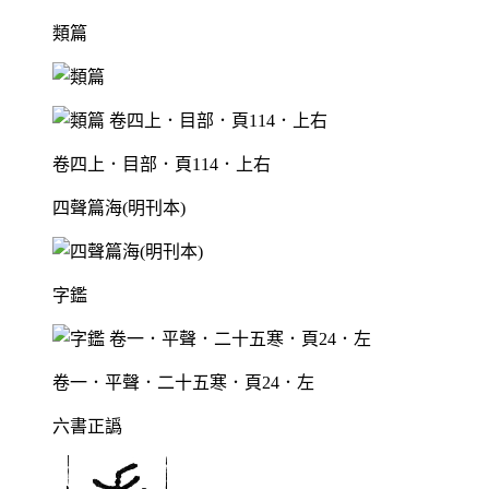
類篇
卷四上．目部．頁114．上右
四聲篇海(明刊本)
字鑑
卷一．平聲．二十五寒．頁24．左
六書正譌