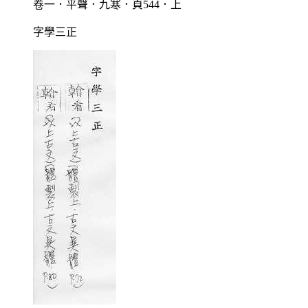
卷一．平聲．九寒．頁544．上
字學三正