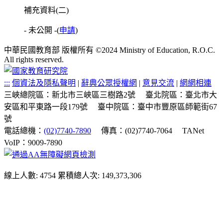
補充資料(二)
- 未公開 -
(
申請
)
中華民國教育部 版權所有 ©2024 Ministry of Education, R.O.C.
All rights reserved.
:::
個資法及隱私聲明
|
辭典公眾授權網
|
意見交流
|
網網相連
三峽總院區：新北市三峽區三樹路2號
臺北院區：臺北市大
安區和平東路一段179號
臺中院區：臺中市豐原區師範街67
號
電話總機：
(02)7740-7890
傳真：(02)7740-7064
TANet
VoIP：9009-7890
線上人數: 4754
累積總人次: 149,373,306