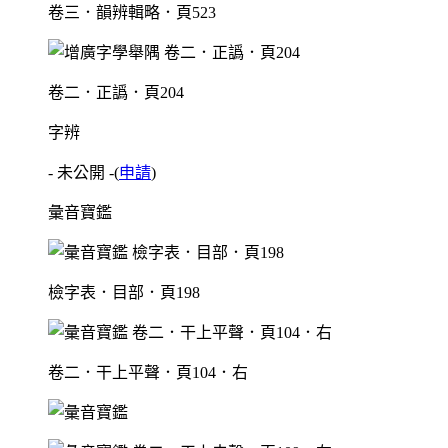
卷三．韻辨輯略．頁523
卷二．正譌．頁204
字辨
- 未公開 -
(
申請
)
彙音寶鑑
檢字表．目部．頁198
卷二．干上平聲．頁104．右