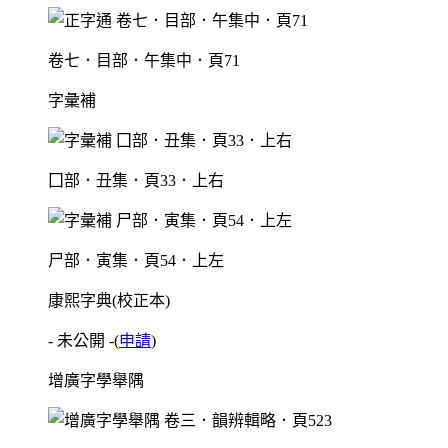
卷七．目部．午集中．頁71
字彙補
囗部．丑集．頁33．上右
尸部．寅集．頁54．上左
康熙字典(校正本)
- 未公開 -
(
申請
)
增廣字學舉隅