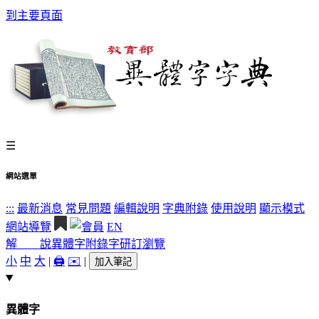
到主要頁面
☰
網站選單
:::
最新消息
常見問題
編輯說明
字典附錄
使用說明
顯示模式
網站導覽
EN
解 說
異體字
附錄字
研訂瀏覽
小
中
大
|
🖨️
✉️
|
加入筆記
異體字