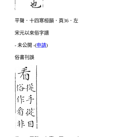
平聲．十四寒桓韻．頁36．左
宋元以來俗字譜
- 未公開 -
(
申請
)
俗書刊誤