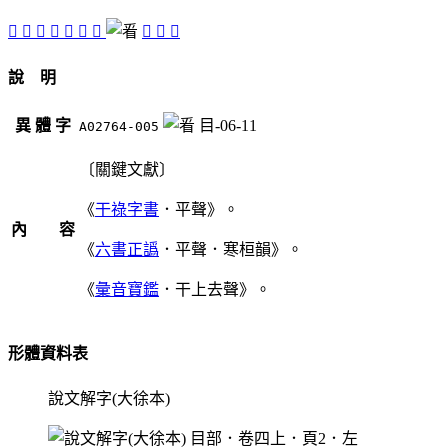
𡈟
𡰶
󳺮
󳺰
󳺬
󳺯
󳺭
󳺱
󳺲
𥉏
說 明
異 體 字
目-06-11
A02764-005
〔關鍵文獻〕
《
干祿字書
．平聲》。
內 容
《
六書正譌
．平聲．寒桓韻》。
《
彙音寶鑑
．干上去聲》。
形體資料表
說文解字(大徐本)