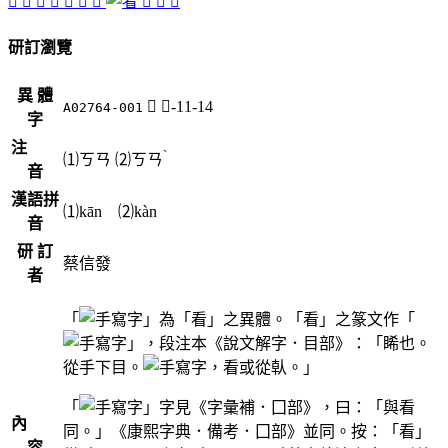
𡈟
𡰶
󳺮
󳺰
󳺬
󳺯
󳺭
󳺱
󳺲
𥉏
研訂瀏覽
異 體
𡈟
囗-11-14
A02764-001
字
注
ˋ
⑴
ㄎㄢ
⑵
ㄎㄢ
音
漢語拼
⑴kān ⑵kàn
音
研 訂
蔡信發
者
「
」為「看」之異體。「看」之篆文作「
」，段注本《說文解字．目部》：「睎也。
從手下目。
，看或從倝。」
「
」字見《字彙補．囗部》，曰：「與看
內
同。」《康熙字典．備考．囗部》並同。按：「看」
容