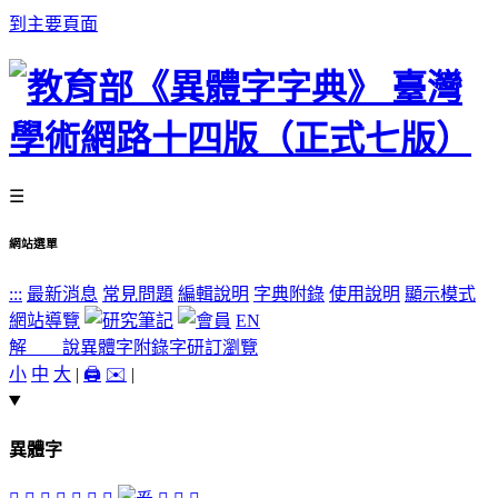
到主要頁面
☰
網站選單
:::
最新消息
常見問題
編輯說明
字典附錄
使用說明
顯示模式
網站導覽
EN
解 說
異體字
附錄字
研訂瀏覽
小
中
大
|
🖨️
✉️
|
異體字