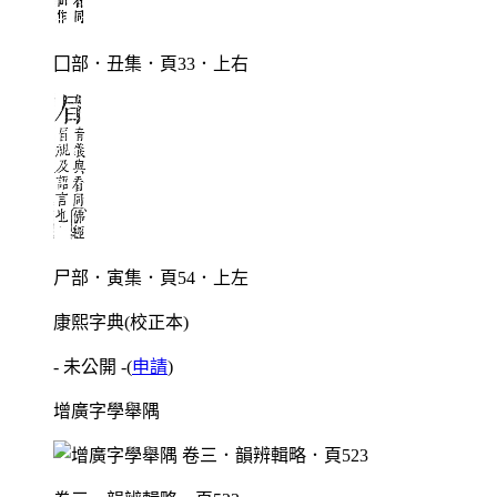
囗部．丑集．頁33．上右
尸部．寅集．頁54．上左
康熙字典(校正本)
- 未公開 -
(
申請
)
增廣字學舉隅