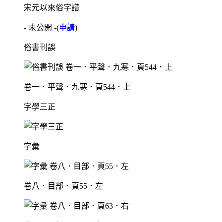
宋元以來俗字譜
- 未公開 -
(
申請
)
俗書刊誤
卷一．平聲．九寒．頁544．上
字學三正
字彙
卷八．目部．頁55．左