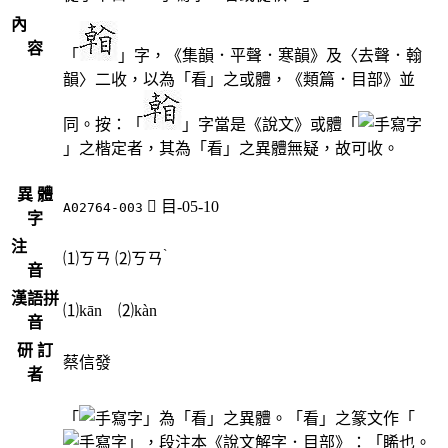
內
容
「
」字，《集韻．平聲．寒韻》及〈去聲．翰
韻〉二收，以為「看」之或體，《類篇．目部》並
同。按：「
」字當是《說文》或體「
」之楷定者，其為「看」之異體無疑，故可收。
異 體
󳺬
目-05-10
A02764-003
字
注
ˋ
⑴
ㄎㄢ
⑵
ㄎㄢ
音
漢語拼
⑴kān ⑵kàn
音
研 訂
蔡信發
者
「
」為「看」之異體。「看」之篆文作「
」，段注本《說文解字．目部》：「睎也。