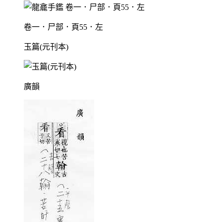
卷一．尸部．頁55．左
玉篇(元刊本)
廣韻