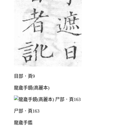
目部．頁9
龍龕手鏡(高麗本)
尸部．頁163
龍龕手鑑