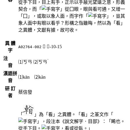
從手下目，目上有手，正示以手蔽光望遠之意，形義
契合，而「
」從囗眼，眼與看可通，又增一
「囗」，或取以象人面，而字作「
」，豈其
象人面中有眼以看乎？形構之恉雖晦，然以為「看」
之異體，文獻有據，故可收。
異 體
𥉏
目-10-15
A02764-002
字
注
ˋ
⑴
ㄎㄢ
⑵
ㄎㄢ
音
漢語拼
⑴kān ⑵kàn
音
研 訂
蔡信發
者
「
」為「看」之異體。「看」之篆文作「
」，段注本《說文解字．目部》：「睎也。
從手下目。
，看或從倝。」