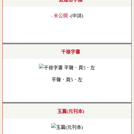
- 未公開 -
(
申請
)
干祿字書
平聲．頁5．左
玉篇(元刊本)