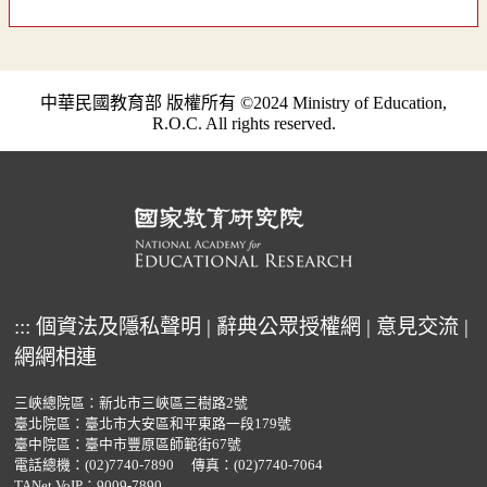
中華民國教育部 版權所有 ©2024 Ministry of Education,
R.O.C. All rights reserved.
:::
個資法及隱私聲明
|
辭典公眾授權網
|
意見交流
|
網網相連
三峽總院區：新北市三峽區三樹路2號
臺北院區：臺北市大安區和平東路一段179號
臺中院區：臺中市豐原區師範街67號
電話總機：
(02)7740-7890
傳真：(02)7740-7064
TANet VoIP：9009-7890