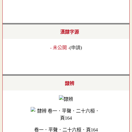
漢隸字源
- 未公開 -
(
申請
)
隸辨
卷一．平聲．二十六桓．頁164