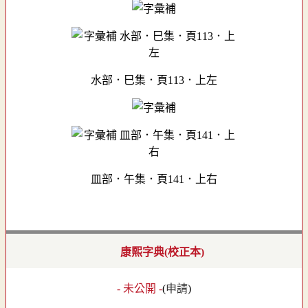
水部．巳集．頁113．上左
皿部．午集．頁141．上右
康熙字典(校正本)
- 未公開 -
(
申請
)