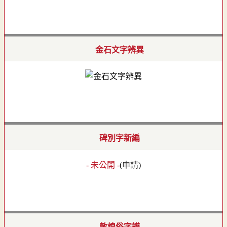
金石文字辨異
碑別字新編
- 未公開 -
(
申請
)
敦煌俗字譜