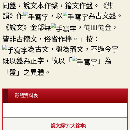
同盤，說文本作槃，籀文作盤。《集
韻》作
，以
為古文盤。
《說文》金部無
，從皿從金，
皆非古籀文，俗省作柈。」按：
為古文，盤為籀文，不過今字
既以盤為正字，故以「
」為
「盤」之異體。
形體資料表
說文解字(大徐本)