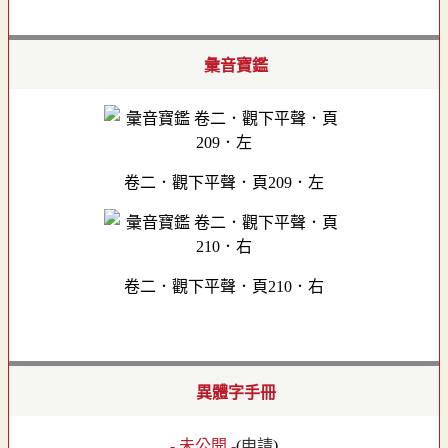
彙音寶鑑
卷二．觀下平聲．頁209．左
卷二．觀下平聲．頁210．右
異體字手冊
- 未公開 -
(
申請
)