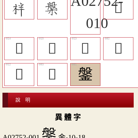
󳹯
󳹭
󳹮
󳹬
󳹩
󳹫
󳹪
鎜
說 明
異 體 字
鎜
A02752-001
金-10-18