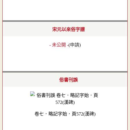
宋元以來俗字譜
- 未公開 -
(
申請
)
俗書刊誤
卷七．略記字始．頁572(漢碑)