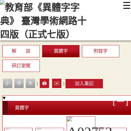
☰
:::
最新消息
常見問題
編輯說明
字典附錄
使用說明
顯示模式
網站導覽
EN
解 說
異體字
附錄字
研訂瀏覽
小
中
大
|
🖨️
✉️
|
加入筆記
異體字