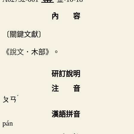
內 容
〔關鍵文獻〕
《
說文
．木部》。
研訂說明
注 音
ˊ
ㄆㄢ
漢語拼音
pán