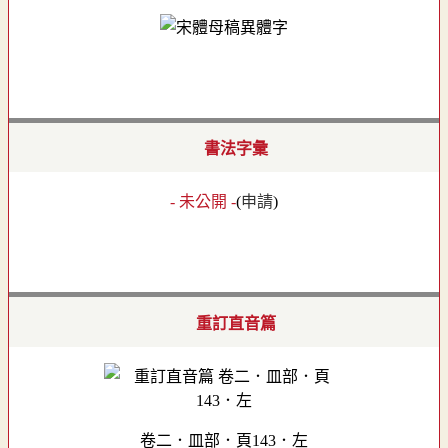
書法字彙
- 未公開 -
(
申請
)
重訂直音篇
卷二．皿部．頁143．左