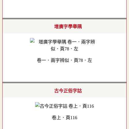
增廣字學舉隅
卷一．兩字辨似．頁78．左
古今正俗字詁
卷上．頁116