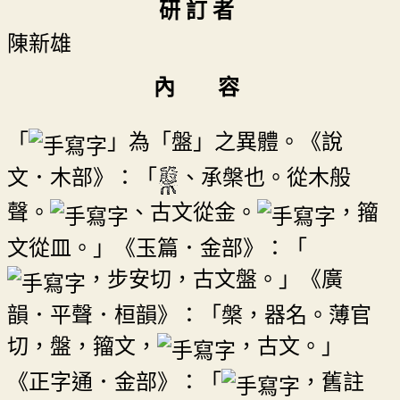
研 訂 者
陳新雄
內 容
「
」為「盤」之異體。《說
文．木部》：「
、承槃也。從木般
聲。
、古文從金。
，籀
文從皿。」《玉篇．金部》：「
，步安切，古文盤。」《廣
韻．平聲．桓韻》：「槃，器名。薄官
切，盤，籀文，
，古文。」
《正字通．金部》：「
，舊註