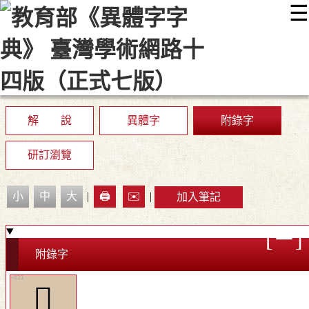
☰
:::
最新消息
常見問題
編輯說明
字典附錄
使用說明
顯示模式
網站導覽
EN
解 說
異體字
附錄字
研訂瀏覽
小
中
大
|
🖨️
✉️
|
加入筆記
附錄字
󳹰