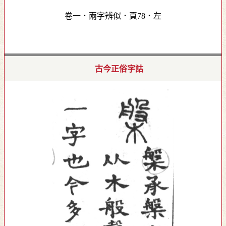
卷一．兩字辨似．頁78．左
古今正俗字詁