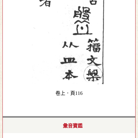
卷上．頁116
彙音寶鑑