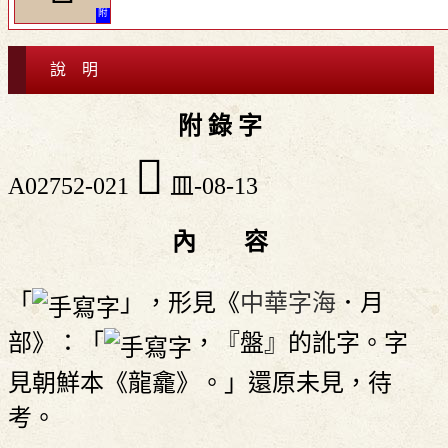
說 明
附 錄 字
󳹰
A02752-021
皿-08-13
內 容
「
」，形見《
中華字海
．月
部》：「
，『盤』的訛字。字
見朝鮮本《龍龕》。」還原未見，待
考。