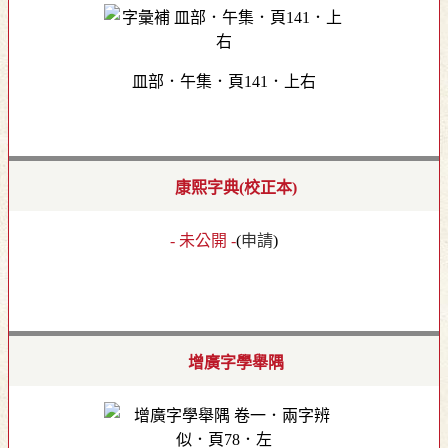
皿部．午集．頁141．上右
康熙字典(校正本)
- 未公開 -
(
申請
)
增廣字學舉隅