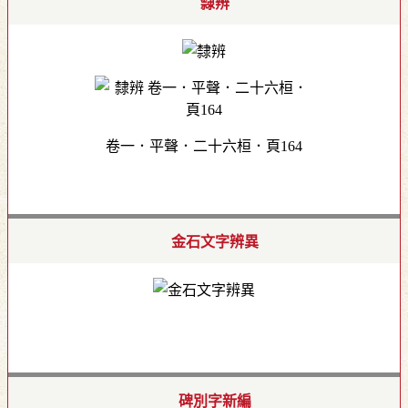
隸辨
卷一．平聲．二十六桓．頁164
金石文字辨異
碑別字新編