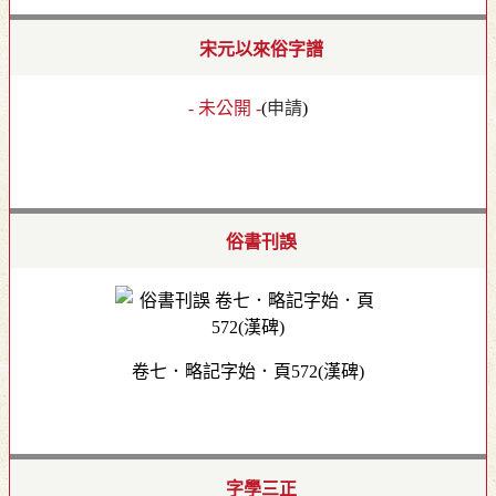
宋元以來俗字譜
- 未公開 -
(
申請
)
俗書刊誤
卷七．略記字始．頁572(漢碑)
字學三正