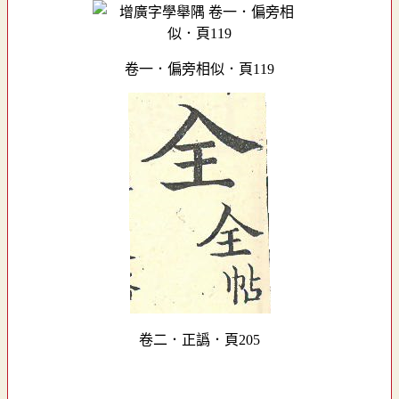
卷一．偏旁相似．頁119
卷二．正譌．頁205