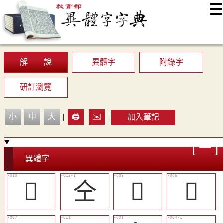
☰
:::
最新消息
常見問題
編輯說明
字典附錄
使用說明
顯示模式
網站導覽
EN
解 說
異體字
附錄字
研訂瀏覽
小
中
大
|
🖨️
✉️
|
加入筆記
異體字
󰖦
仝
󰖤
󰖢