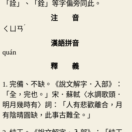
「詮」、「銓」等字偏旁同此。
注 音
ˊ
ㄑㄩㄢ
漢語拼音
quán
釋 義
1. 完備、不缺。《說文解字．入部》：
「全，完也。」宋．蘇軾〈水調歌頭．
明月幾時有〉詞：「人有悲歡離合，月
有陰晴圓缺，此事古難全。」