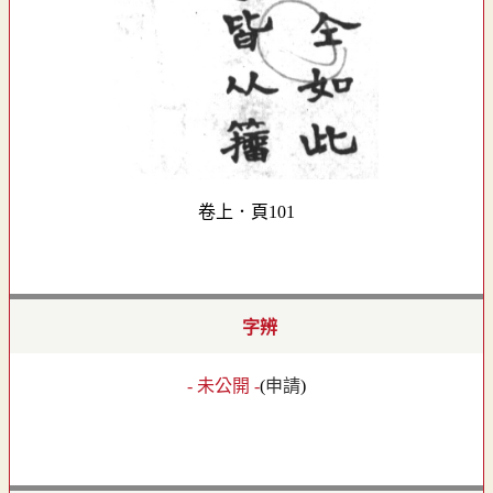
卷上．頁101
字辨
- 未公開 -
(
申請
)