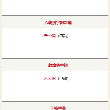
六朝別字記新編
- 未公開 -
(
申請
)
敦煌俗字譜
- 未公開 -
(
申請
)
干祿字書