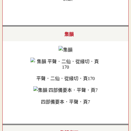
集韻
平聲．二仙．從緣切．頁170
四部備要本．平聲．頁7