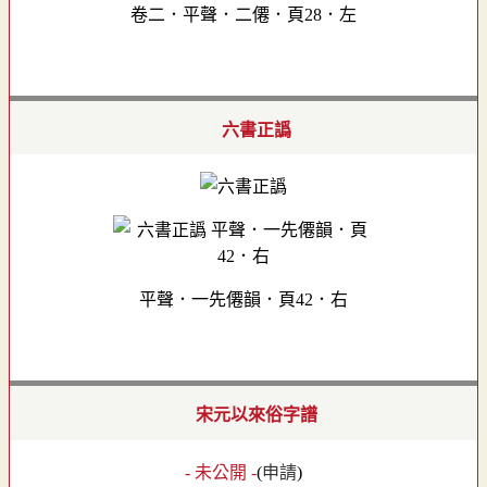
卷二．平聲．二僊．頁28．左
六書正譌
平聲．一先僊韻．頁42．右
宋元以來俗字譜
- 未公開 -
(
申請
)