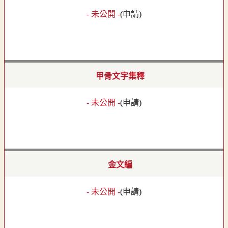
- 未公開 -
(
申請
)
甲骨文字集釋
- 未公開 -
(
申請
)
金文編
- 未公開 -
(
申請
)