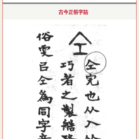
古今正俗字詁