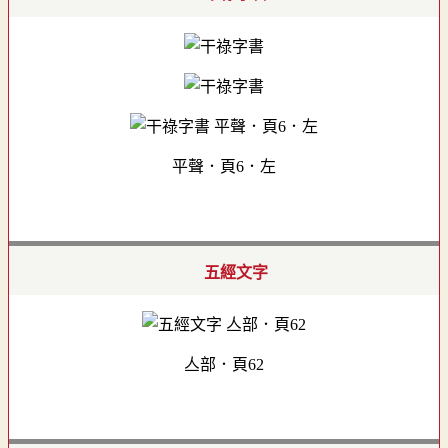
平聲．頁6．左
五經文字
亼部．頁62