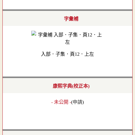
字彙補
入部．子集．頁12．上左
康熙字典(校正本)
- 未公開 -
(
申請
)