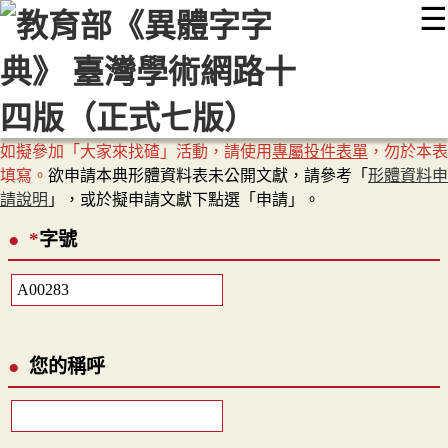
☰
:::
最新消息
常見問題
編輯說明
字典附錄
使用說明
顯示模式
網站導覽
EN
如擬參加「大家來找碴」活動，請使用
專屬投件表單
，勿於本表
填寫。
欲申請本典形體資料表未公開文獻，請參考「
形體資料申
請說明
」，或於擬申請文獻下點選「申請」。
*
字號
您的稱呼