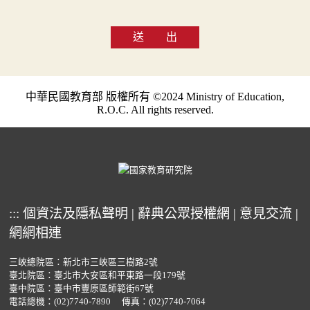
送 出
中華民國教育部 版權所有 ©2024 Ministry of Education,
R.O.C. All rights reserved.
:::
個資法及隱私聲明
|
辭典公眾授權網
|
意見交流
|
網網相連
三峽總院區：新北市三峽區三樹路2號
臺北院區：臺北市大安區和平東路一段179號
臺中院區：臺中市豐原區師範街67號
電話總機：
(02)7740-7890
傳真：(02)7740-7064