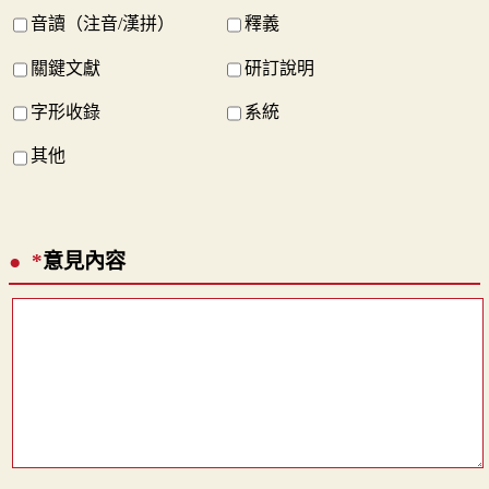
音讀（注音/漢拼）
釋義
關鍵文獻
研訂說明
字形收錄
系統
其他
*
意見內容