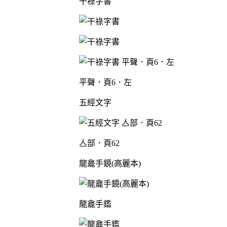
干祿字書
平聲．頁6．左
五經文字
亼部．頁62
龍龕手鏡(高麗本)
龍龕手鑑