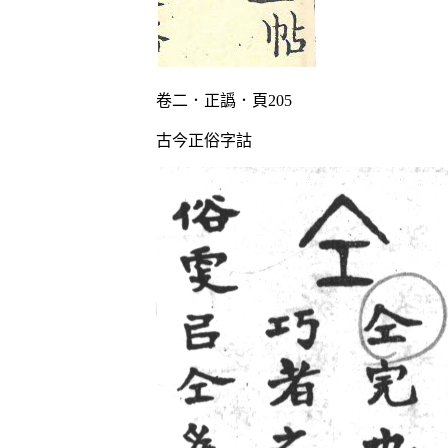
卷二．正譌．頁205
古今正俗字詁