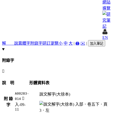
網站
導覽
EN
解 說
異體字
附錄字
研訂瀏覽
小
中
大
|
🖨️
✉️
|
加入筆記
附錄字
󰖨
說 明
形體資料表
A00283-
說文解字(大徐本)
󰖨
附 錄
014
入-09-
字
11