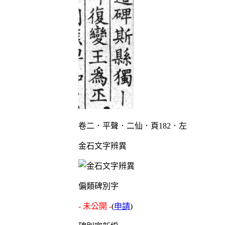
卷二．平聲．二仙．頁182．左
金石文字辨異
偏類碑別字
- 未公開 -
(
申請
)