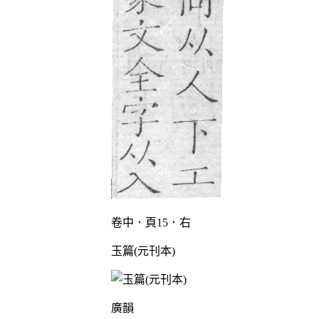
卷中．頁15．右
玉篇(元刊本)
廣韻