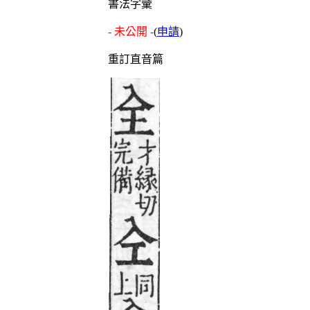
書法字彙
- 未公開 -
(
申請
)
重訂直音篇