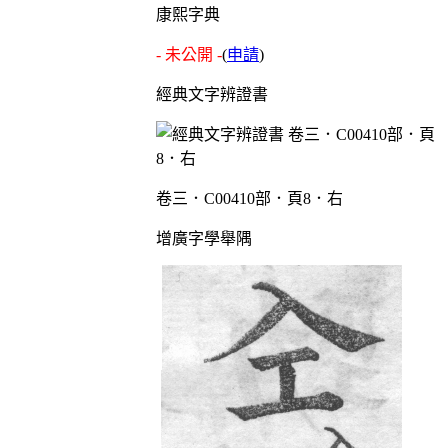
康熙字典
- 未公開 -
(
申請
)
經典文字辨證書
卷三．C00410部．頁8．右
增廣字學舉隅