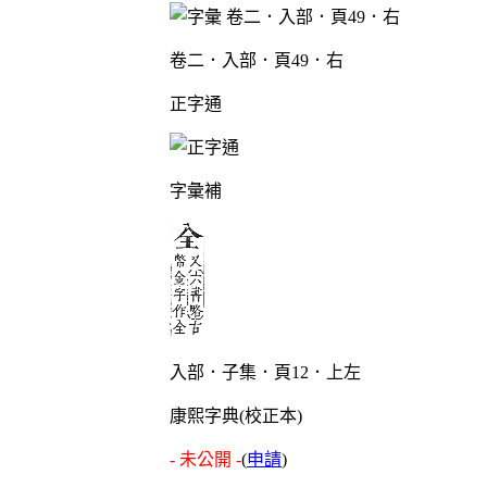
卷二．入部．頁49．右
正字通
字彙補
入部．子集．頁12．上左
康熙字典(校正本)
- 未公開 -
(
申請
)