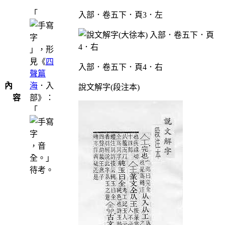
「
入部．卷五下．頁3．左
」，形
見《
四
入部．卷五下．頁4．右
聲篇
內
海
．入
說文解字(段注本)
容
部》：
「
，音
全。」
待考。