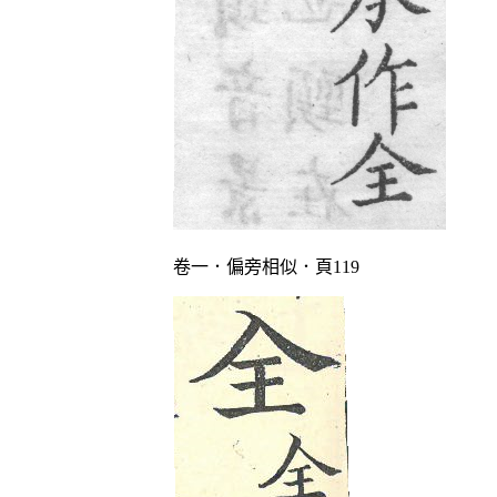
卷一．偏旁相似．頁119