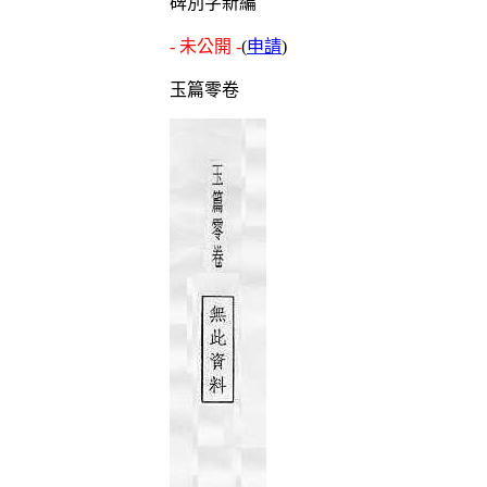
碑別字新編
- 未公開 -
(
申請
)
玉篇零卷