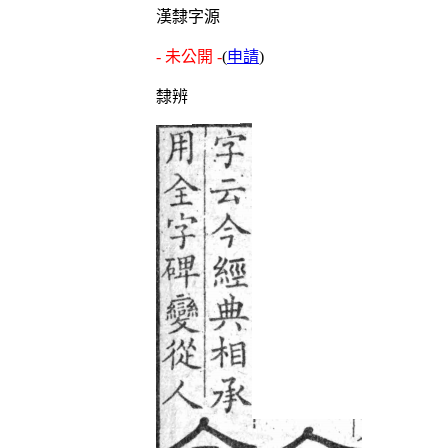
漢隸字源
- 未公開 -
(
申請
)
隸辨