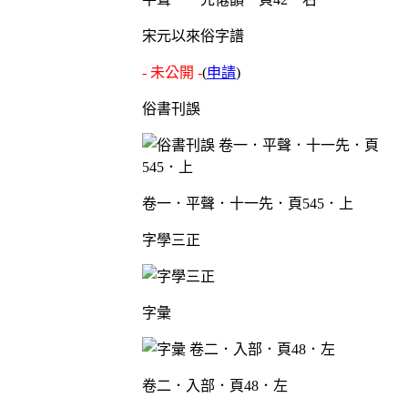
宋元以來俗字譜
- 未公開 -
(
申請
)
俗書刊誤
卷一．平聲．十一先．頁545．上
字學三正
字彙
卷二．入部．頁48．左