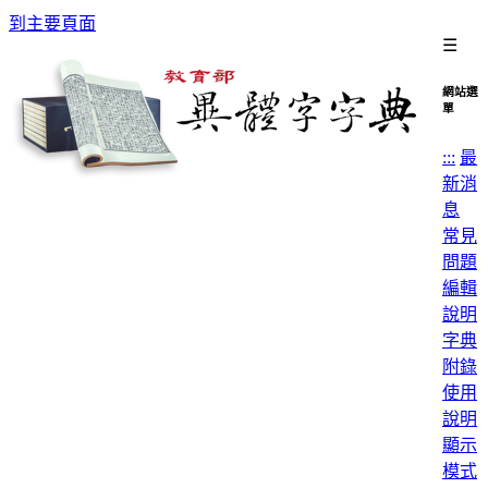
到主要頁面
☰
網站選
單
:::
最
新消
息
常見
問題
編輯
說明
字典
附錄
使用
說明
顯示
模式