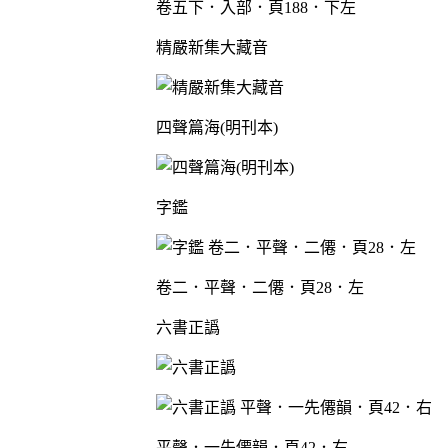
卷五下．入部．頁188．下左
精嚴新集大藏音
四聲篇海(明刊本)
字鑑
卷二．平聲．二僊．頁28．左
六書正譌
平聲．一先僊韻．頁42．右