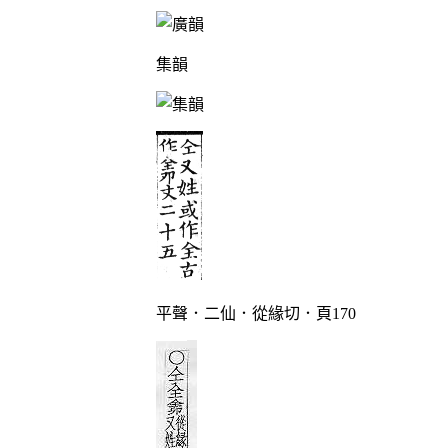
集韻
平聲．二仙．從緣切．頁170