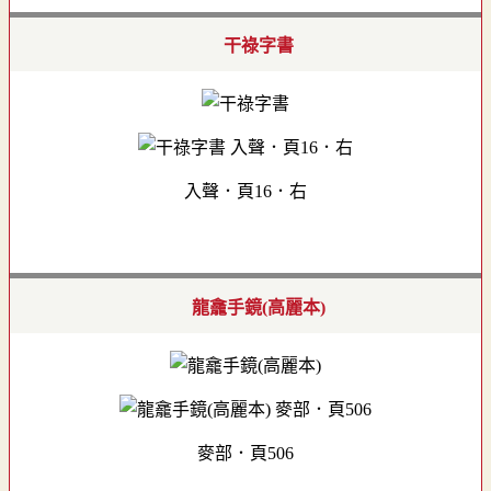
干祿字書
入聲．頁16．右
龍龕手鏡(高麗本)
麥部．頁506