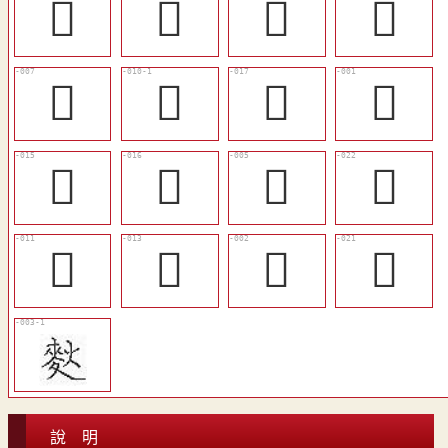
󳝺
󳝹
󳝰
󳝻
󳝱
𤉟
󳝸
𤋩
󳝶
󳝷
󳝯
󳝽
󳝴
󳝵
𤎮
󳝼
說 明