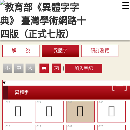
☰
:::
最新消息
常見問題
編輯說明
字典附錄
使用說明
顯示模式
網站導覽
EN
解 說
異體字
研訂瀏覽
小
中
大
|
🖨️
✉️
|
加入筆記
異體字
󳝾
󳝿
󳝲
󳝳