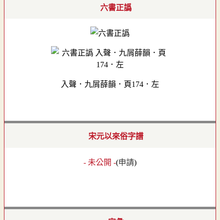
六書正譌
入聲．九屑薛韻．頁174．左
宋元以來俗字譜
- 未公開 -
(
申請
)