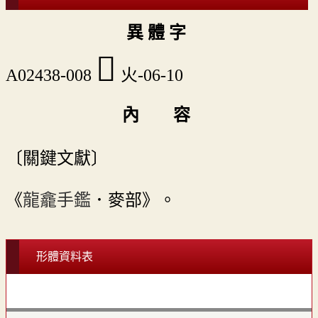
異 體 字
󳝲
A02438-008
火-06-10
內 容
〔關鍵文獻〕
《
龍龕手鑑
．麥部》。
形體資料表