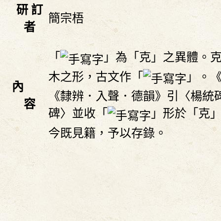
研 訂
簡宗梧
者
「
」為「克」之異體。
木之形，古文作「
」。
內
《隸辨．入聲．德韻》引〈楊統
容
碑〉並收「
」形於「克
今既見籍，予以存錄。