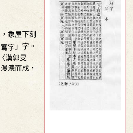
」，象屋下刻
」字。
〈漢郭旻
文漫漶而成，