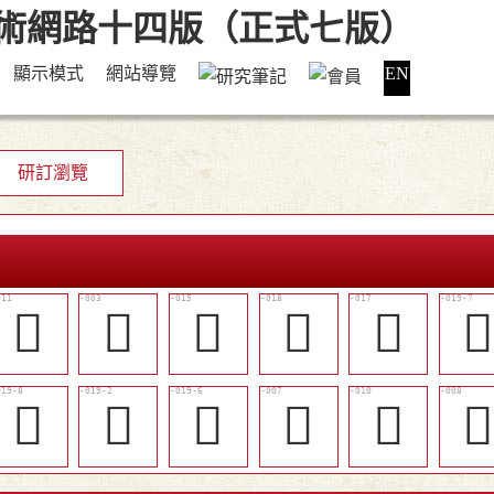
顯示模式
網站導覽
EN
研訂瀏覽
󰔯
𠅡
𠑽
󰔶
󰔵

󰔿
󰔹
󰔽
𡱀
󰔮
