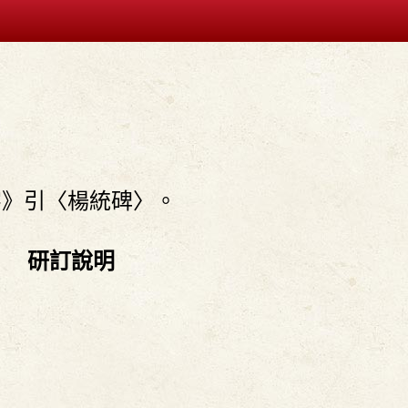
字》引〈楊統碑〉。
研訂說明