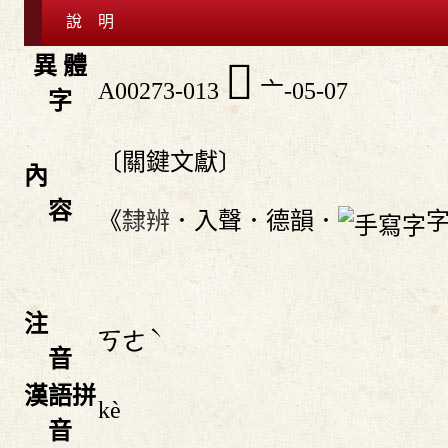
說 明
異 體
󰔱
A00273-013
亠-05-07
字
〔關鍵文獻〕
內
容
《
隸辨
．入聲．德韻．
注
ˋ
ㄎㄜ
音
漢語拼
kè
音