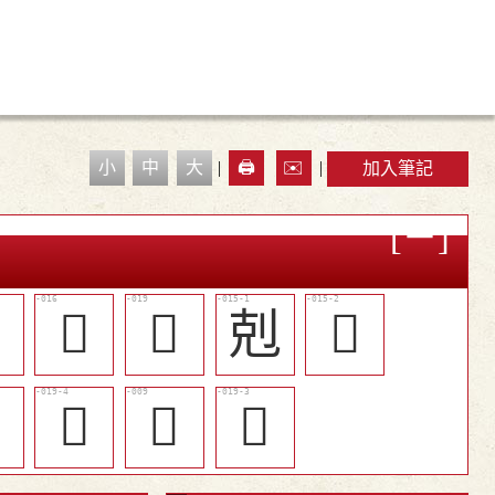
小
中
大
|
🖨️
✉️
|
加入筆記

󰔴
󰔷
剋
󰔳

󰔻
𣳂
󰔺