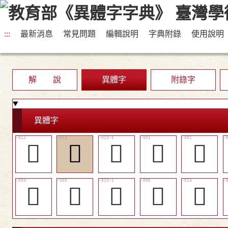
:::
最新消息
常見問題
編輯說明
字典附錄
使用說明
解 說
異體字
附錄字
異體字
󰔰
󰔱
󰔼
𠅏
𠅔
𠧳
𠧹
󰔸
𠧻
󰔲