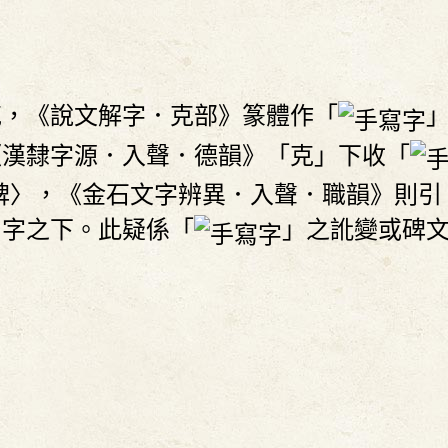
克，《說文解字．克部》篆體作「
《漢隸字源．入聲．德韻》「克」下收「
碑〉，《金石文字辨異．入聲．職韻》則引
」字之下。此疑係「
」之訛變或碑