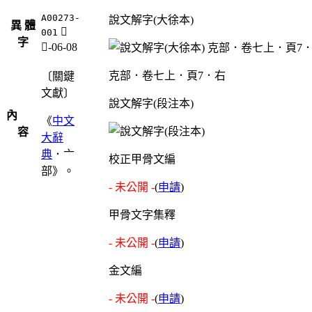
A00273-
說文解字(大徐本)
異 體
𠅏
001
字
亠-06-08
克部．卷七上．頁7．右
〔關鍵
文獻〕
說文解字(段注本)
內
《
中文
容
大辭
典
．亠
校正甲骨文編
部》。
- 未公開 -
(
申請
)
甲骨文字集釋
- 未公開 -
(
申請
)
金文編
- 未公開 -
(
申請
)