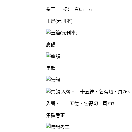
卷三．卜部．頁63．左
玉篇(元刊本)
廣韻
集韻
入聲．二十五德．乞得切．頁763
集韻考正