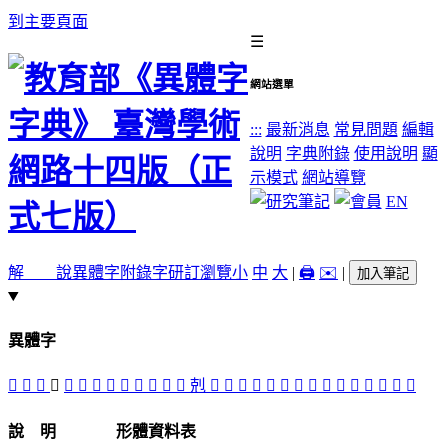
到主要頁面
☰
網站選單
:::
最新消息
常見問題
編輯
說明
字典附錄
使用說明
顯
示模式
網站導覽
EN
解 說
異體字
附錄字
研訂瀏覽
小
中
大
|
🖨️
✉️
|
加入筆記
異體字
󰔰
󰔱
󰔼
𠅏
𠅔
󰔯
𠅡
𠑽
󰔶
󰔵
󰔾
󰔴
󰔷
剋
󰔳
𠧳
𠧹
󰔸
𠧻
󰔲
󰔿
󰔹
󰔽
𡱀
󰔮
𡱠
󰔻
𣳂
󰔺
說 明
形體資料表