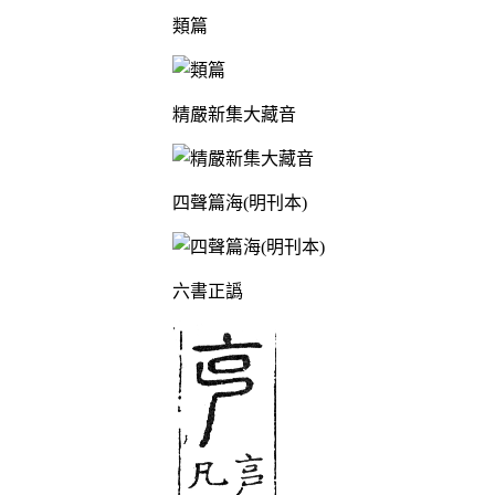
類篇
精嚴新集大藏音
四聲篇海(明刊本)
六書正譌