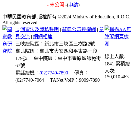
- 未公開 -
(
申請
)
中華民國教育部 版權所有 ©2024 Ministry of Education, R.O.C.
All rights reserved.
:::
個資法及隱私聲明
|
辭典公眾授權網
|
意
見交流
|
網網相連
三峽總院區：新北市三峽區三樹路2號
臺北院區：臺北市大安區和平東路一段
線上人數:
179號
臺中院區：臺中市豐原區師範街
1841
累積總
67號
人次:
電話總機：
(02)7740-7890
傳真：
150,010,463
(02)7740-7064
TANet VoIP：9009-7890