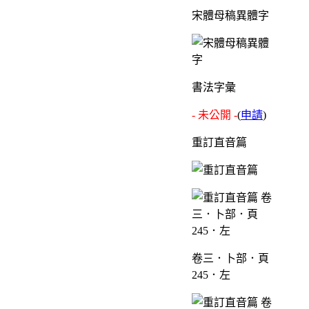
宋體母稿異體字
書法字彙
- 未公開 -
(
申請
)
重訂直音篇
卷三．卜部．頁
245．左