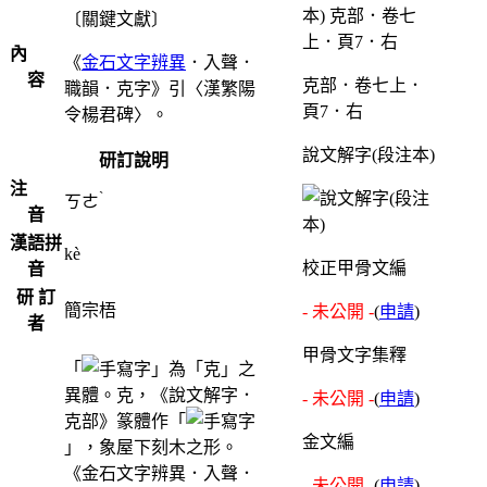
〔關鍵文獻〕
內
《
金石文字辨異
．入聲．
容
克部．卷七上．
職韻．克字》引〈漢繁陽
頁7．右
令楊君碑〉。
說文解字(段注本)
研訂說明
注
ˋ
ㄎㄜ
音
漢語拼
kè
校正甲骨文編
音
研 訂
簡宗梧
- 未公開 -
(
申請
)
者
甲骨文字集釋
「
」為「克」之
異體。克，《說文解字．
- 未公開 -
(
申請
)
克部》篆體作「
金文編
」，象屋下刻木之形。
《金石文字辨異．入聲．
- 未公開 -
(
申請
)