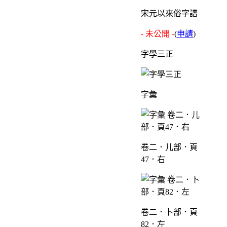
宋元以來俗字譜
- 未公開 -
(
申請
)
字學三正
字彙
卷二．儿部．頁
47．右
卷二．卜部．頁
82．左