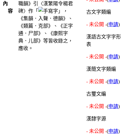
內
職韻》引〈漢繁陽令楊君
容
碑〉作「
」，
古文字類編
《集韻．入聲．德韻》、
- 未公開 -
(
申請
)
《類篇．克部》、《正字
通．尸部》、《康熙字
漢語古文字字形
典．儿部》等皆收錄之，
表
應收。
- 未公開 -
(
申請
)
漢簡文字類編
- 未公開 -
(
申請
)
古璽文編
- 未公開 -
(
申請
)
漢隸字源
- 未公開 -
(
申請
)