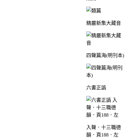
精嚴新集大藏音
四聲篇海(明刊本)
六書正譌
入聲．十三職德
韻．頁188．左