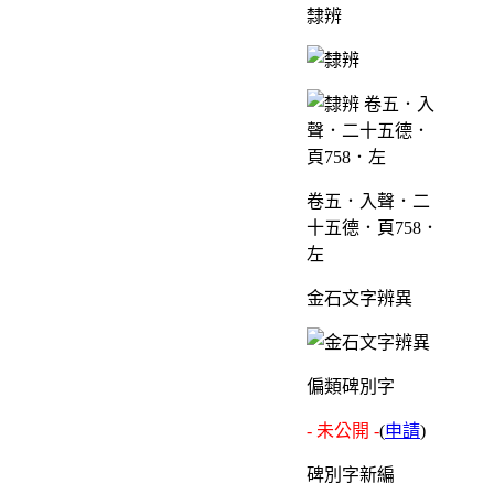
隸辨
卷五．入聲．二
十五德．頁758．
左
金石文字辨異
偏類碑別字
- 未公開 -
(
申請
)
碑別字新編