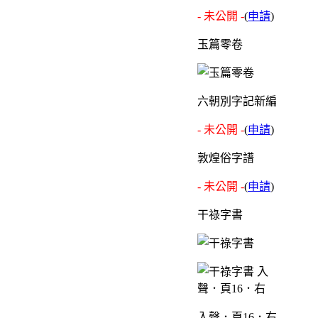
- 未公開 -
(
申請
)
玉篇零卷
六朝別字記新編
- 未公開 -
(
申請
)
敦煌俗字譜
- 未公開 -
(
申請
)
干祿字書
入聲．頁16．右