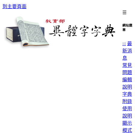
到主要頁面
☰
網站選
單
:::
最
新消
息
常見
問題
編輯
說明
字典
附錄
使用
說明
顯示
模式