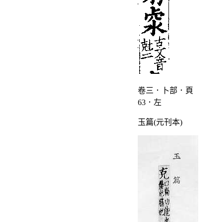
卷三．卜部．頁
63．左
玉篇(元刊本)