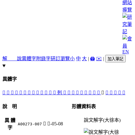
網站
導覽
EN
解 說
異體字
附錄字
研訂瀏覽
小
中
大
|
🖨️
✉️
|
加入筆記
異體字
󰔰
󰔱
󰔼
𠅏
𠅔
󰔯
𠅡
𠑽
󰔶
󰔵
󰔾
󰔴
󰔷
剋
󰔳
𠧳
𠧹
󰔸
𠧻
󰔲
󰔿
󰔹
󰔽
𡱀
󰔮
𡱠
󰔻
𣳂
󰔺
說 明
形體資料表
說文解字(大徐本)
異 體
𡱀
尸-05-08
A00273-007
字