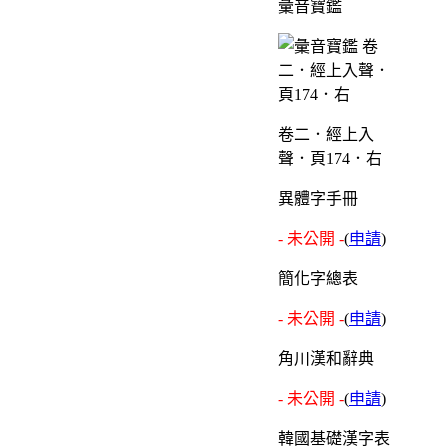
彙音寶鑑
卷二．經上入
聲．頁174．右
異體字手冊
- 未公開 -
(
申請
)
簡化字總表
- 未公開 -
(
申請
)
角川漢和辭典
- 未公開 -
(
申請
)
韓國基礎漢字表