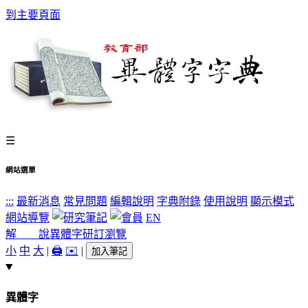
到主要頁面
☰
網站選單
:::
最新消息
常見問題
編輯說明
字典附錄
使用說明
顯示模式
網站導覽
EN
解 說
異體字
研訂瀏覽
小
中
大
|
🖨️
✉️
|
加入筆記
異體字