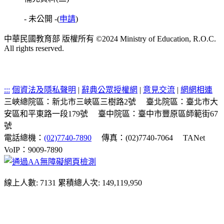
- 未公開 -
(
申請
)
中華民國教育部 版權所有 ©2024 Ministry of Education, R.O.C.
All rights reserved.
:::
個資法及隱私聲明
|
辭典公眾授權網
|
意見交流
|
網網相連
三峽總院區：新北市三峽區三樹路2號
臺北院區：臺北市大
安區和平東路一段179號
臺中院區：臺中市豐原區師範街67
號
電話總機：
(02)7740-7890
傳真：(02)7740-7064
TANet
VoIP：9009-7890
線上人數: 7131
累積總人次: 149,119,950