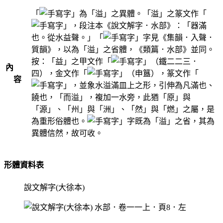
「
」為「溢」之異體。「溢」之篆文作「
」，段注本《說文解字．水部》：「器滿
也。從水益聲。」「
」字見《集韻．入聲．
質韻》，以為「溢」之省體，《類篇．水部》並同。
按：「益」之甲文作「
」（鐵二二三．
內
四），金文作「
」（申簋），篆文作「
容
」，並象水溢滿皿上之形，引伸為凡滿也、
饒也，「而溢」，複加一水旁，此猶「原」與
「源」、「州」與「洲」、「然」與「燃」之屬，是
為重形俗體也。
」字既為「溢」之省，其為
異體信然，故可收。
形體資料表
說文解字(大徐本)