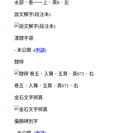
水部．卷一一上．頁8．左
說文解字(段注本)
漢隸字源
- 未公開 -
(
申請
)
隸辨
卷五．入聲．五質．頁671．右
金石文字辨異
偏類碑別字