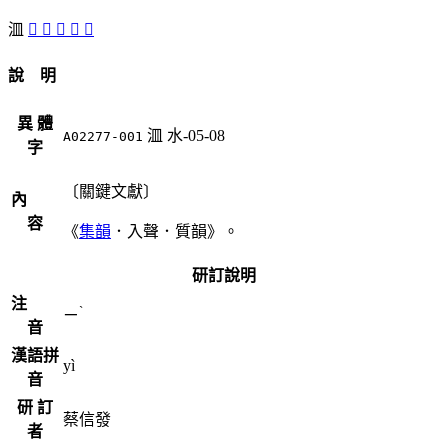
㳑
󳎠
󳎝
󳎟
󳎞
󳎜
說 明
異 體
㳑
水-05-08
A02277-001
字
〔關鍵文獻〕
內
容
《
集韻
．入聲．質韻》。
研訂說明
注
ˋ
ㄧ
音
漢語拼
yì
音
研 訂
蔡信發
者