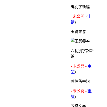
碑別字新編
- 未公開 -
(
申
請
)
玉篇零卷
六朝別字記新
編
- 未公開 -
(
申
請
)
敦煌俗字譜
- 未公開 -
(
申
請
)
五經文字