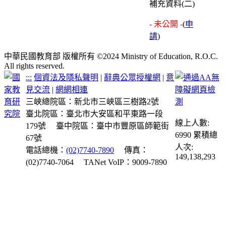
補充資料(二)
- 未公開 -
(
申
請
)
中華民國教育部 版權所有 ©2024 Ministry of Education, R.O.C.
All rights reserved.
:::
個資法及隱私聲明
|
辭典公眾授權網
|
意
見交流
|
網網相連
三峽總院區：新北市三峽區三樹路2號
臺北院區：臺北市大安區和平東路一段
線上人數:
179號
臺中院區：臺中市豐原區師範街
6990
累積總
67號
人次:
電話總機：
(02)7740-7890
傳真：
149,138,293
(02)7740-7064
TANet VoIP：9009-7890