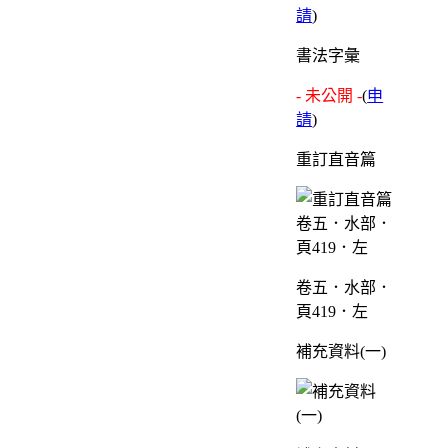
請
)
書法字彙
- 未公開 -
(
申
請
)
重訂直音篇
卷五．水部．
頁419．左
補充資料(一)