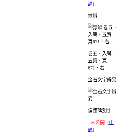
請
)
隸辨
卷五．入聲．
五質．頁
671．右
金石文字辨異
偏類碑別字
- 未公開 -
(
申
請
)