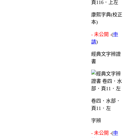
頁116．上左
康熙字典(校正
本)
- 未公開 -
(
申
請
)
經典文字辨證
書
卷四．水部．
頁11．左
字辨
- 未公開 -
(
申