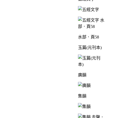
水部．頁58
玉篇(元刊本)
廣韻
集韻