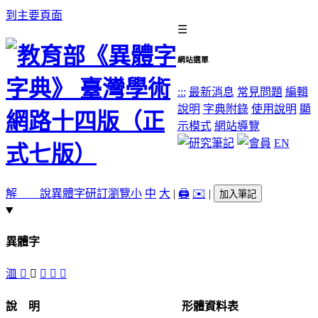
到主要頁面
☰
網站選單
:::
最新消息
常見問題
編輯
說明
字典附錄
使用說明
顯
示模式
網站導覽
EN
解 說
異體字
研訂瀏覽
小
中
大
|
🖨️
✉️
|
加入筆記
異體字
㳑
󳎠
󳎝
󳎟
󳎞
󳎜
說 明
形體資料表