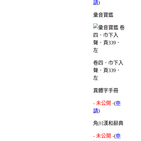
請
)
彙音寶鑑
卷四．巾下入
聲．頁339．
左
異體字手冊
- 未公開 -
(
申
請
)
角川漢和辭典
- 未公開 -
(
申