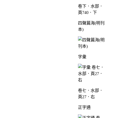
卷下．水部．
頁740．下
四聲篇海(明刊
本)
字彙
卷七．水部．
頁27．右
正字通