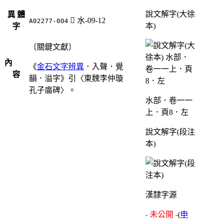
說文解字(大徐
異 體
󳎝
水-09-12
A02277-004
本)
字
〔關鍵文獻〕
內
《
金石文字辨異
．入聲．覺
容
韻．溢字》引〈東魏李仲璇
孔子庿碑〉。
水部．卷一一
上．頁8．左
說文解字(段注
本)
漢隸字源
- 未公開 -
(
申