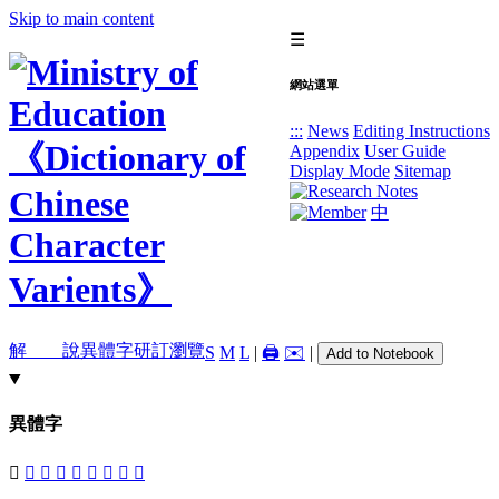
Skip to main content
☰
網站選單
:::
News
Editing Instructions
Appendix
User Guide
Display Mode
Sitemap
中
解 說
異體字
研訂瀏覽
S
M
L
|
🖨️
✉️
|
Add to Notebook
異體字
󳄕
󳄔
𣱅
󳄘
󳄗
𤱕
䇇
𦫋
󳄖