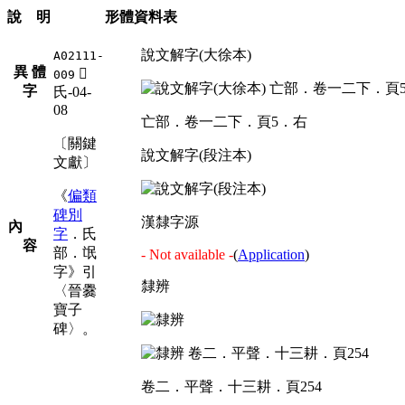
說 明
形體資料表
說文解字(大徐本)
A02111-
異 體
󳄕
009
字
氏-04-
08
亡部．卷一二下．頁5．右
〔關鍵
說文解字(段注本)
文獻〕
《
偏類
碑別
漢隸字源
內
字
．氏
容
部．氓
- Not available -
(
Application
)
字》引
隸辨
〈晉爨
寶子
碑〉。
卷二．平聲．十三耕．頁254