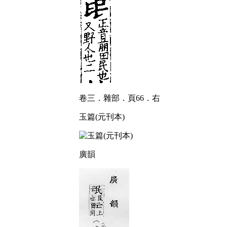
卷三．雜部．頁66．右
玉篇(元刊本)
廣韻