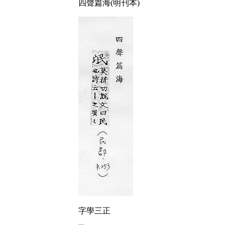
四聲篇海(明刊本)
字學三正