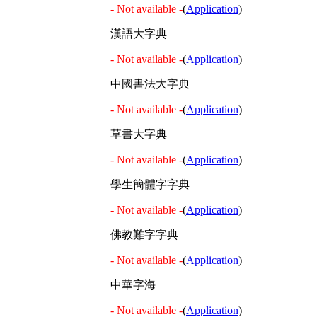
- Not available -
(
Application
)
漢語大字典
- Not available -
(
Application
)
中國書法大字典
- Not available -
(
Application
)
草書大字典
- Not available -
(
Application
)
學生簡體字字典
- Not available -
(
Application
)
佛教難字字典
- Not available -
(
Application
)
中華字海
- Not available -
(
Application
)