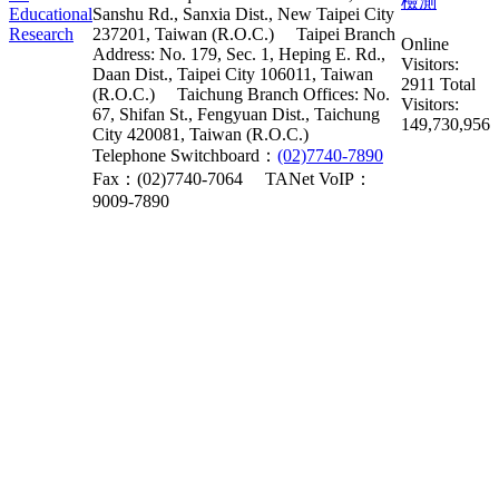
Sanshu Rd., Sanxia Dist., New Taipei City
237201, Taiwan (R.O.C.)
Taipei Branch
Online
Address: No. 179, Sec. 1, Heping E. Rd.,
Visitors:
Daan Dist., Taipei City 106011, Taiwan
2911
Total
(R.O.C.)
Taichung Branch Offices: No.
Visitors:
67, Shifan St., Fengyuan Dist., Taichung
149,730,956
City 420081, Taiwan (R.O.C.)
Telephone Switchboard：
(02)7740-7890
Fax：(02)7740-7064
TANet VoIP：
9009-7890