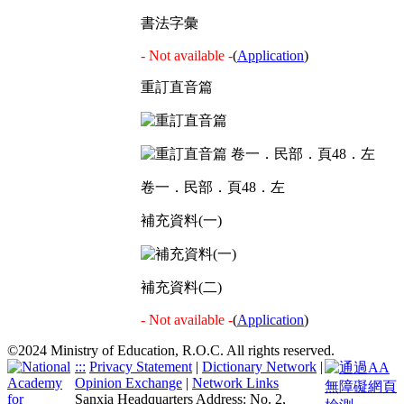
書法字彙
- Not available -
(
Application
)
重訂直音篇
卷一．民部．頁48．左
補充資料(一)
補充資料(二)
- Not available -
(
Application
)
©2024 Ministry of Education, R.O.C. All rights reserved.
:::
Privacy Statement
|
Dictionary Network
|
Opinion Exchange
|
Network Links
Sanxia Headquarters Address: No. 2,