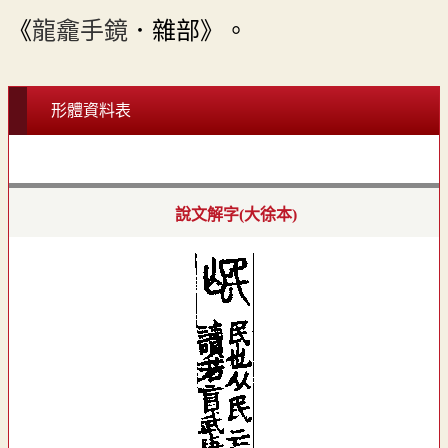
《
龍龕手鏡
．雜部》。
形體資料表
說文解字(大徐本)