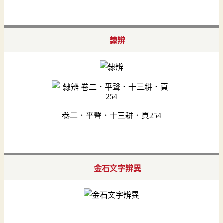
隸辨
卷二．平聲．十三耕．頁254
金石文字辨異