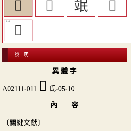
󳄗
𤱕
䇇
𦫋
󳄖
說 明
異 體 字
󳄗
A02111-011
氏-05-10
內 容
〔關鍵文獻〕