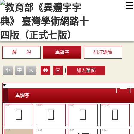
☰
:::
最新消息
常見問題
編輯說明
字典附錄
使用說明
顯示模式
網站導覽
EN
解 說
異體字
研訂瀏覽
小
中
大
|
🖨️
✉️
|
加入筆記
異體字
󳄕
󳄔
𣱅
󳄘