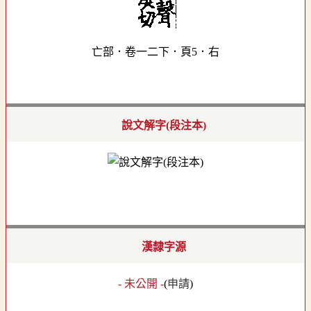
亡部．卷一二下．頁5．右
說文解字(段注本)
漢隸字源
- 未公開 -
(
申請
)