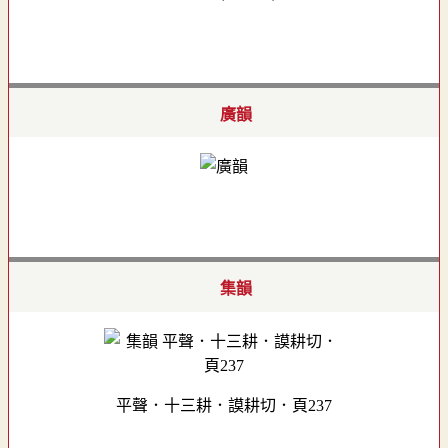
廣韻
集韻
平聲．十三耕．謨耕切．頁237