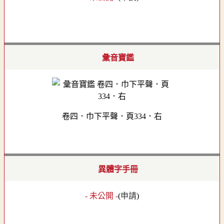
彙音寶鑑
卷四．巾下平聲．頁334．右
異體字手冊
- 未公開 -
(
申請
)