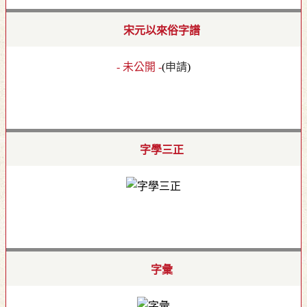
宋元以來俗字譜
- 未公開 -
(
申請
)
字學三正
字彙