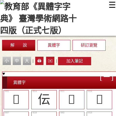
☰
:::
最新消息
常見問題
編輯說明
字典附錄
使用說明
顯示模式
網站導覽
EN
解 說
異體字
研訂瀏覽
小
中
大
|
🖨️
✉️
|
加入筆記
異體字
󰏔
伝
󰏝
󰏠