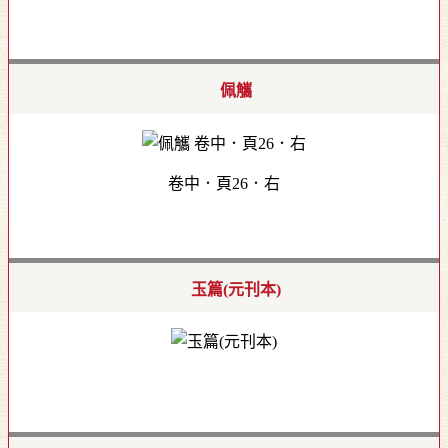
佩觿
卷中．頁26．右
玉篇(元刊本)