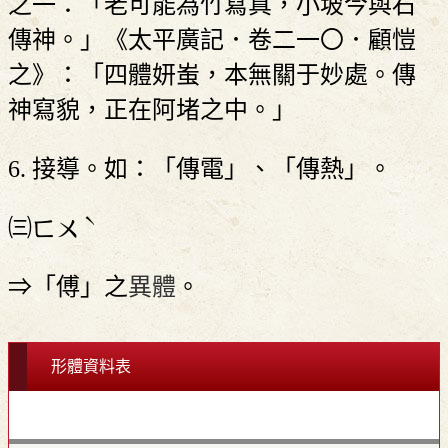
之一：「老可能為竹寫真，小坡今與石
傳神。」《太平廣記．卷二一〇．顧愷
之》：「四體妍蚩，本無關于妙處。傳
神寫貌，正在阿堵之中。」
6. 接導。如：「傳電」、「傳熱」。
ˋ
㈢
ㄈㄨ
⇒「傅」之
異體
。
形體資料表