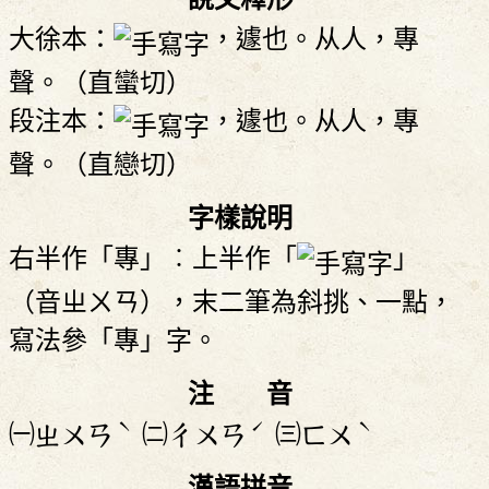
大徐本：
，遽也。从人，專
聲。（直蠻切）
段注本：
，遽也。从人，專
聲。（直戀切）
字樣說明
右半作「專」︰上半作「
」
（音ㄓㄨㄢ），末二筆為斜挑、一點，
寫法參「專」字。
注 音
ˋ
ˊ
ˋ
㈠
㈡
㈢
ㄓㄨㄢ
ㄔㄨㄢ
ㄈㄨ
漢語拼音