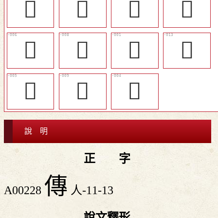
󰏙
󵬘
󰏜
󰏕
󰍲
󱻂
󰒺
󰏞
󰏗
󰏛
󰏖
說 明
正 字
傳
A00228
人-11-13
說文釋形