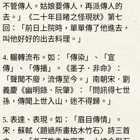
不管傳人。姑娘要傳人，再派傳人的
去。」《二十年目睹之怪現狀》第七
回：「前日上院時，單單傳了他進去，
叫他好好的出去料理。」
4. 輾轉流布。如：「傳染」、「宣
傳」、「傳播」。《墨子．非命》：
「聲聞不廢，流傳至今。」南朝宋．劉
義慶《幽明錄．阮肇》：「問訊得七世
孫，傳聞上世入山，迷不得歸。」
5. 表達、表現。如：「眉目傳情」。
宋．蘇軾〈題過所畫枯木竹石〉詩三首