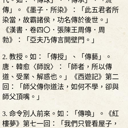
代。如：「傳球」、「傳承」、「流
傳」。《墨子．所染》：「此五君者所
染當，故霸諸侯，功名傳於後世。」
《漢書．卷四〇．張陳王周傳．周
勃》：「亞夫乃傳言開壁門。」
2. 教授。如：「傳授」、「傳藝」。
唐．韓愈〈師說〉：「師者，所以傳
道、受業、解惑也。」《西遊記》第二
回：「師父傳你道法，如何不學，卻與
師父頂嘴。」
3. 命令別人前來。如：「傳喚」。《紅
樓夢》第七一回：「我們只管看屋子，