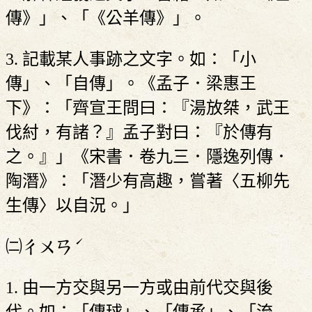
傳》」、「《公羊傳》」。
3. 記載某人事跡之文字。如：「小
傳」、「自傳」。《孟子．梁惠王
下》：「齊宣王問曰：『湯放桀，武王
伐紂，有諸？』孟子對曰：『於傳有
之。』」《宋書．卷九三．隱逸列傳．
陶潛》：「潛少有高趣，嘗著〈五柳先
生傳〉以自況。」
ˊ
㈡
ㄔㄨㄢ
1. 由一方交與另一方或由前代交與後