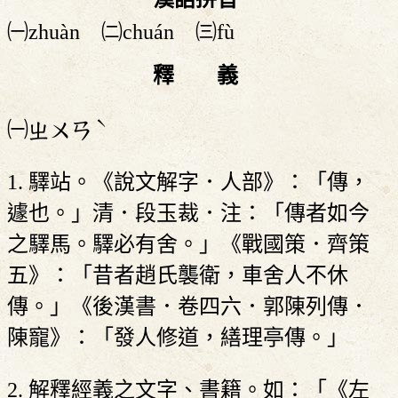
㈠zhuàn ㈡chuán ㈢fù
釋 義
ˋ
㈠
ㄓㄨㄢ
1. 驛站。《說文解字．人部》：「傳，
遽也。」清．段玉裁．注：「傳者如今
之驛馬。驛必有舍。」《戰國策．齊策
五》：「昔者趙氏襲衛，車舍人不休
傳。」《後漢書．卷四六．郭陳列傳．
陳寵》：「發人修道，繕理亭傳。」
2. 解釋經義之文字、書籍。如：「《左