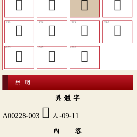
󰏙
󵬘
󰏜
󰏕
󰍲
󱻂
󰒺
󰏞
󰏗
󰏛
󰏖
說 明
異 體 字
󰏜
A00228-003
人-09-11
內 容