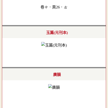
卷中．頁26．右
玉篇(元刊本)
廣韻