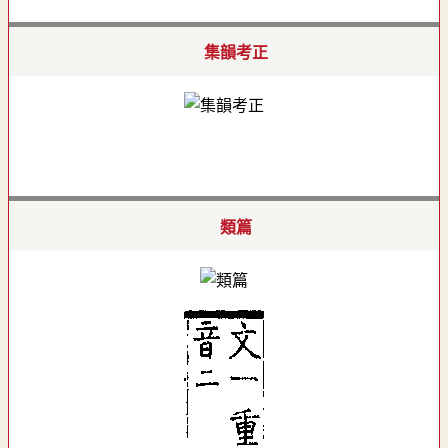
集韻考正
類篇