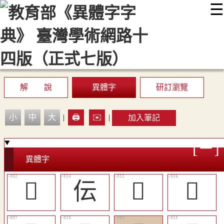
☰
:::
最新消息
常見問題
編輯說明
字典附錄
使用說明
顯示模式
網站導覽
EN
解 說
異體字
研訂瀏覽
小
中
大
|
🖨️
✉️
|
加入筆記
異體字
󰏔
伝
󰏝
󰏠