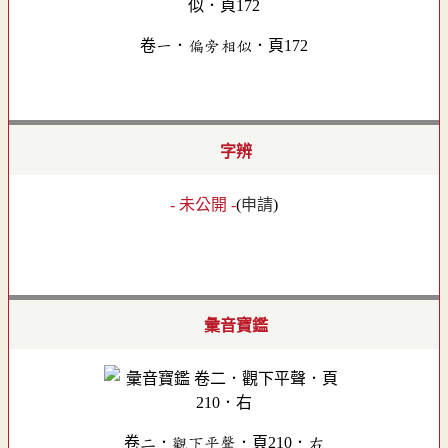
卷一．偏旁相似．頁172
字辨
- 未公開 -
(
申請
)
彙音寶鑑
卷二．觀下平聲．頁210．右