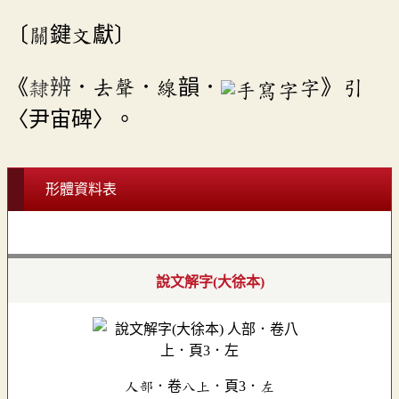
〔關鍵文獻〕
《
隸辨
．去聲．線韻．
字》引
〈尹宙碑〉。
形體資料表
說文解字(大徐本)
人部．卷八上．頁3．左