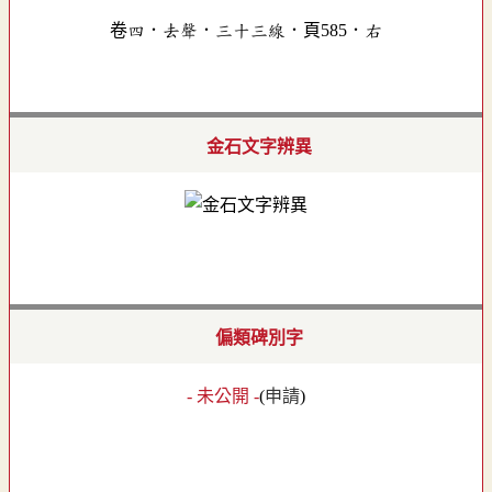
卷四．去聲．三十三線．頁585．右
金石文字辨異
偏類碑別字
- 未公開 -
(
申請
)