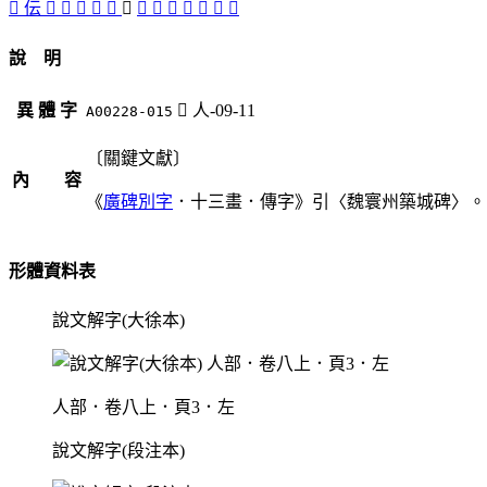
󰏔
伝
󰏝
󰏠
󰏙
󵬘
󰏜
󰏕
󰍲
󱻂
󰒺
󰏞
󰏗
󰏛
󰏖
說 明
異 體 字
󰏕
人-09-11
A00228-015
〔關鍵文獻〕
內 容
《
廣碑別字
．十三畫．傳字》引〈魏寰州築城碑〉。
形體資料表
說文解字(大徐本)
人部．卷八上．頁3．左
說文解字(段注本)