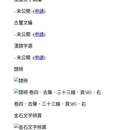
- 未公開 -
(
申請
)
古璽文編
- 未公開 -
(
申請
)
漢隸字源
- 未公開 -
(
申請
)
隸辨
卷四．去聲．三十三線．頁585．右
金石文字辨異