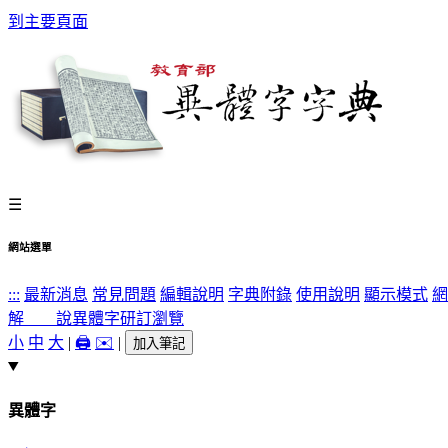
到主要頁面
☰
網站選單
:::
最新消息
常見問題
編輯說明
字典附錄
使用說明
顯示模式
網
解 說
異體字
研訂瀏覽
小
中
大
|
🖨️
✉️
|
加入筆記
異體字