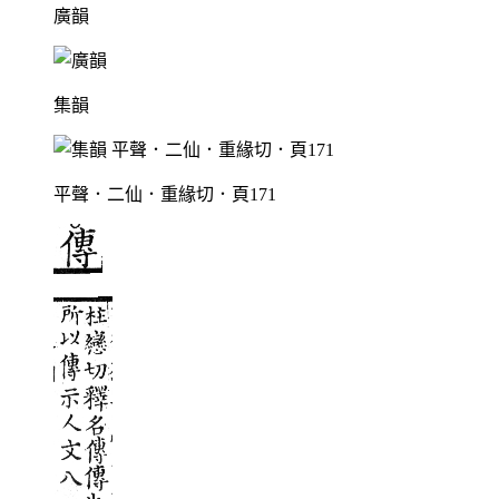
廣韻
集韻
平聲．二仙．重緣切．頁171