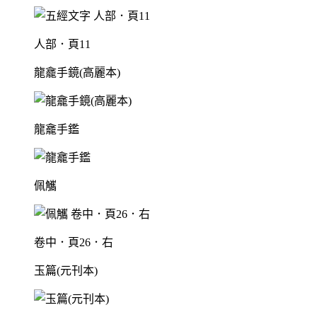
人部．頁11
龍龕手鏡(高麗本)
龍龕手鑑
佩觿
卷中．頁26．右
玉篇(元刊本)