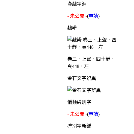
漢隸字源
- 未公開 -
(
申請
)
隸辨
卷三．上聲．四十靜．
頁448．左
金石文字辨異
偏類碑別字
- 未公開 -
(
申請
)
碑別字新編