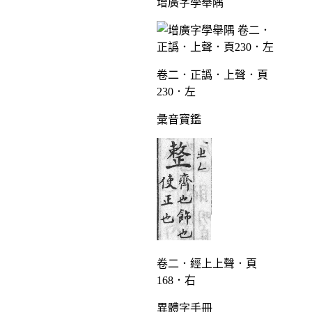
增廣字學舉隅
卷二．正譌．上聲．頁
230．左
彙音寶鑑
卷二．經上上聲．頁
168．右
異體字手冊