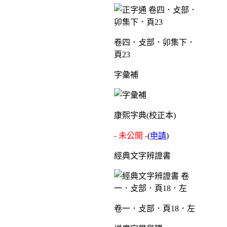
卷四．攴部．卯集下．
頁23
字彙補
康熙字典(校正本)
- 未公開 -
(
申請
)
經典文字辨證書
卷一．攴部．頁18．左