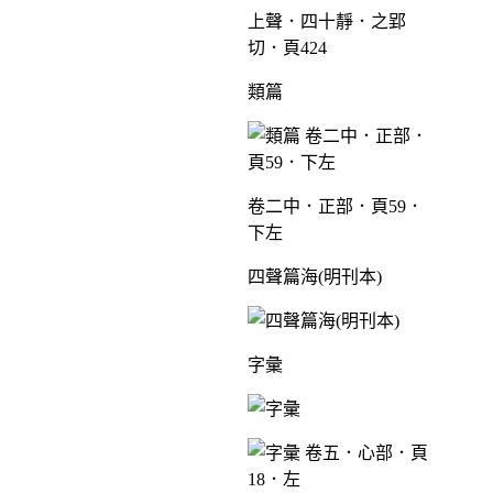
上聲．四十靜．之郢
切．頁424
類篇
卷二中．正部．頁59．
下左
四聲篇海(明刊本)
字彙