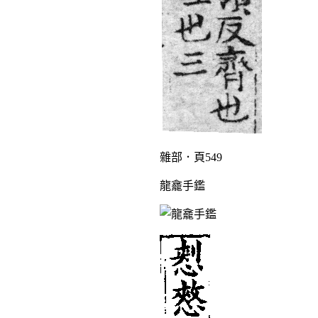
雜部．頁549
龍龕手鑑