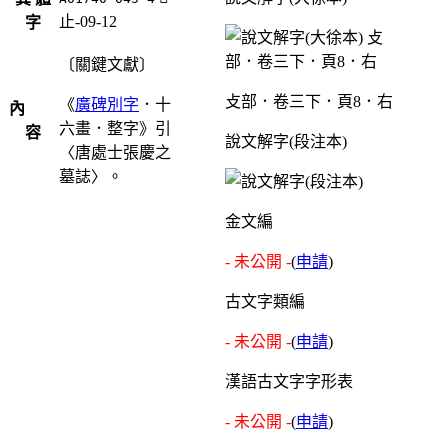
止-09-12
字
〔關鍵文獻〕
攴部．卷三下．頁8．右
《
廣碑別字
．十
內
六畫．整字》引
容
說文解字(段注本)
〈唐處士張慶之
墓誌〉。
金文編
- 未公開 -
(
申請
)
古文字類編
- 未公開 -
(
申請
)
漢語古文字字形表
- 未公開 -
(
申請
)