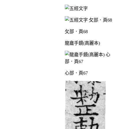
攵部．頁68
龍龕手鏡(高麗本)
心部．頁67