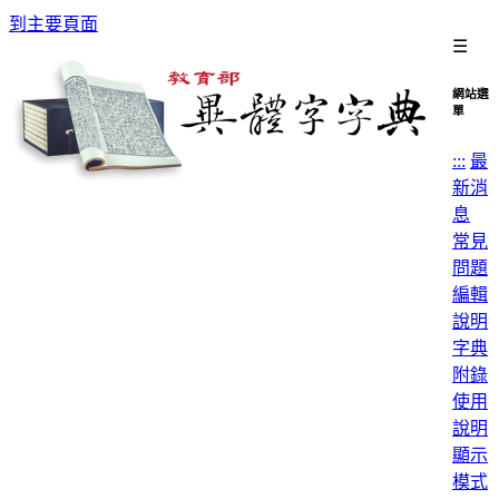
到主要頁面
☰
網站選
單
:::
最
新消
息
常見
問題
編輯
說明
字典
附錄
使用
說明
顯示
模式