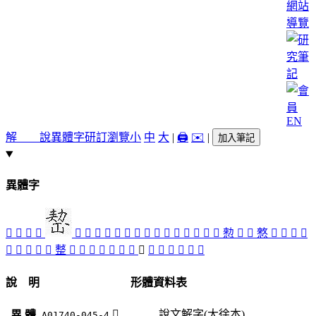
網站
導覽
EN
解 說
異體字
研訂瀏覽
小
中
大
|
🖨️
✉️
|
加入筆記
異體字
󲠘
󲟷
𠢦
󲠞
󲠁
󲠋
󲠎
󲟿
󲟺
󲠃
󲠉
󲠂
𢝗
󲟹
󲠑
󲠊
󲟻
󲠀
󲠒
愸
󲠏
󲠝
憗
󲠐
󲠛
󲠚
󲟼
󲠇
󲠓
󲠆
𢿋
󲠙
𢿫
󲟸
󲠗
󲠈
󲠄
󲠕
󲟾
󲠅
󲠜
󲟽
󲠍
󲠖
𣦔
󲠔
󲟶
說 明
形體資料表
󲠜
說文解字(大徐本)
異 體
A01740-045-4