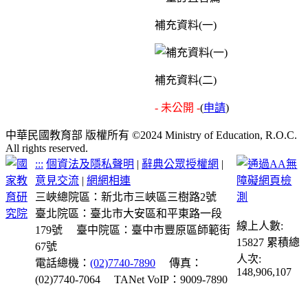
補充資料(一)
補充資料(二)
- 未公開 -
(
申請
)
中華民國教育部 版權所有 ©2024 Ministry of Education, R.O.C.
All rights reserved.
:::
個資法及隱私聲明
|
辭典公眾授權網
|
意見交流
|
網網相連
三峽總院區：新北市三峽區三樹路2號
臺北院區：臺北市大安區和平東路一段
線上人數:
179號
臺中院區：臺中市豐原區師範街
15827
累積總
67號
人次:
電話總機：
(02)7740-7890
傳真：
148,906,107
(02)7740-7064
TANet VoIP：9009-7890