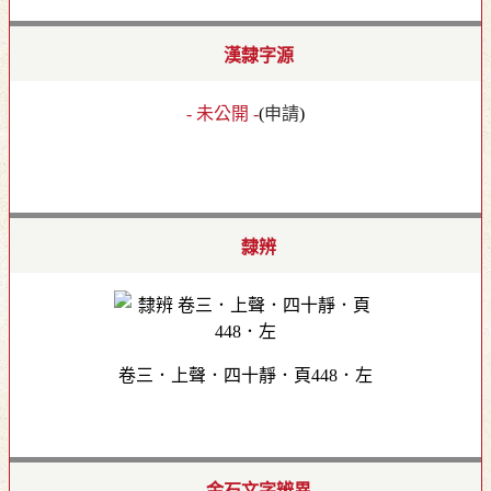
漢隸字源
- 未公開 -
(
申請
)
隸辨
卷三．上聲．四十靜．頁448．左
金石文字辨異