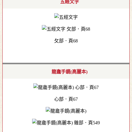
五經文字
攵部．頁68
龍龕手鏡(高麗本)
心部．頁67