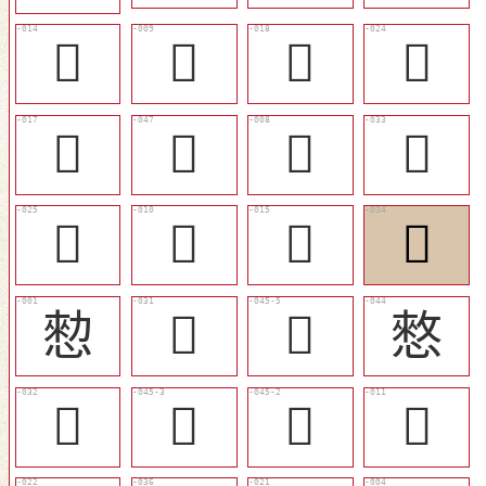
󲟿
󲟺
󲠃
󲠉
󲠂
𢝗
󲟹
󲠑
󲠊
󲟻
󲠀
󲠒
愸
󲠏
󲠝
憗
󲠐
󲠛
󲠚
󲟼