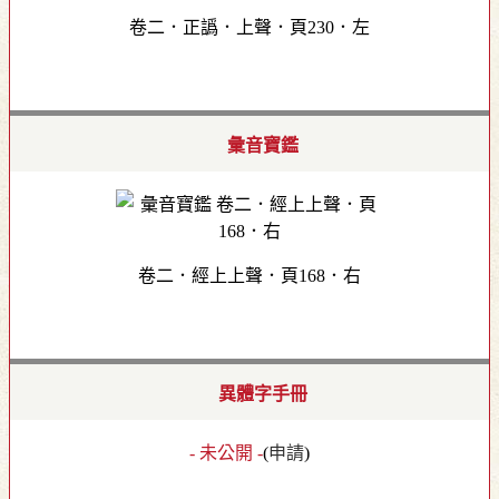
卷二．正譌．上聲．頁230．左
彙音寶鑑
卷二．經上上聲．頁168．右
異體字手冊
- 未公開 -
(
申請
)