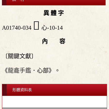
異 體 字
󲠒
A01740-034
心-10-14
內 容
〔關鍵文獻〕
《
龍龕手鑑
．心部》。
形體資料表