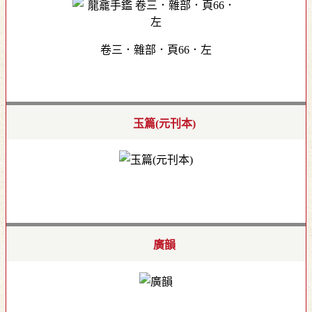
卷三．雜部．頁66．左
玉篇(元刊本)
廣韻