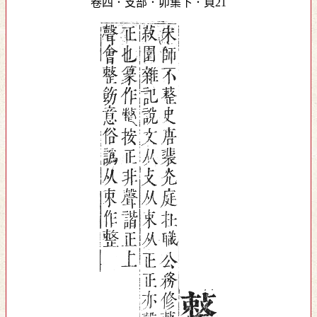
卷四．攴部．卯集下．頁21