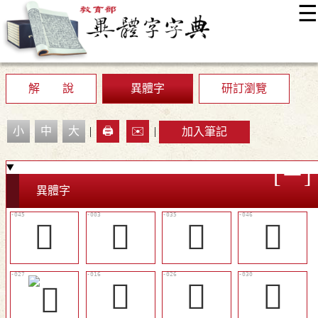
☰
:::
最新消息
常見問題
編輯說明
字典附錄
使用說明
顯示模式
網站導覽
EN
解 說
異體字
研訂瀏覽
小
中
大
|
🖨️
✉️
|
加入筆記
異體字
󲠘
󲟷
𠢦
󲠞
󲠁
󲠋
󲠎