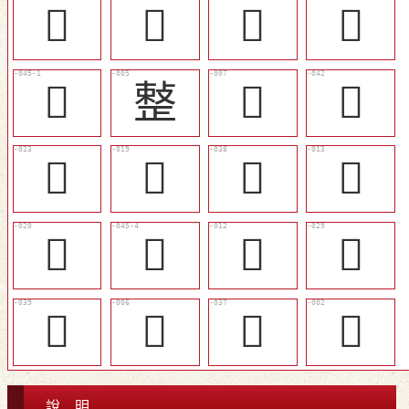
󲠇
󲠓
󲠆
𢿋
󲠙
𢿫
󲟸
󲠗
󲠈
󲠄
󲠕
󲟾
󲠅
󲠜
󲟽
󲠍
󲠖
𣦔
󲠔
󲟶
說 明