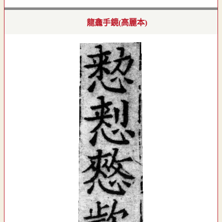
龍龕手鏡(高麗本)