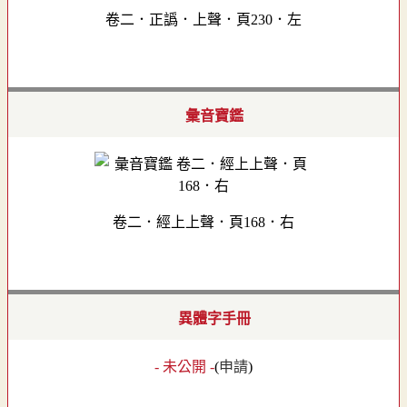
卷二．正譌．上聲．頁230．左
彙音寶鑑
卷二．經上上聲．頁168．右
異體字手冊
- 未公開 -
(
申請
)