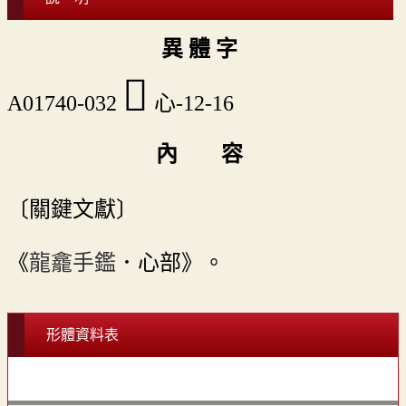
異 體 字
󲠐
A01740-032
心-12-16
內 容
〔關鍵文獻〕
《
龍龕手鑑
．心部》。
形體資料表