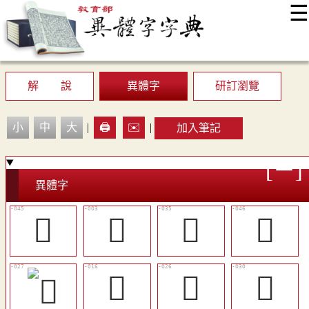
☰
:::
最新消息
常見問題
編輯說明
字典附錄
使用說明
顯示模式
網站導覽
EN
解 說
異體字
研訂瀏覽
小
中
大
|
🖨️
✉️
|
加入筆記
異體字
󲠘
󲟷
𠢦
󲠞
󲠁
󲠋
󲠎