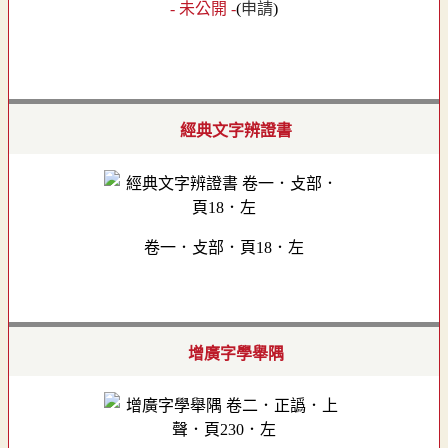
- 未公開 -
(
申請
)
經典文字辨證書
卷一．攴部．頁18．左
增廣字學舉隅