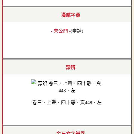
漢隸字源
- 未公開 -
(
申請
)
隸辨
卷三．上聲．四十靜．頁448．左
金石文字辨異