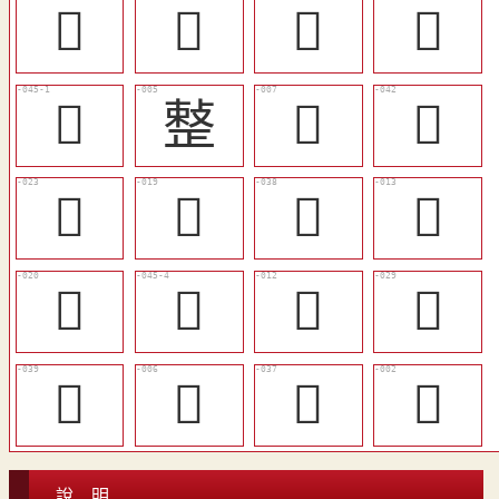
󲠇
󲠓
󲠆
𢿋
󲠙
𢿫
󲟸
󲠗
󲠈
󲠄
󲠕
󲟾
󲠅
󲠜
󲟽
󲠍
󲠖
𣦔
󲠔
󲟶
說 明