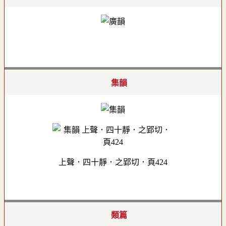
集韻
上聲．四十靜．之郢切．頁424
類篇