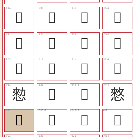
󲟿
󲟺
󲠃
󲠉
󲠂
𢝗
󲟹
󲠑
󲠊
󲟻
󲠀
󲠒
愸
󲠏
󲠝
憗
󲠐
󲠛
󲠚
󲟼