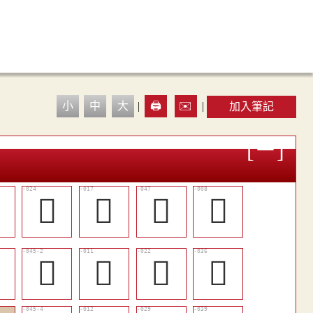
小
中
大
|
🖨️
✉️
|
加入筆記

󲠉
󲠂
𢝗
󲟹

󲠚
󲟼
󲠇
󲠓