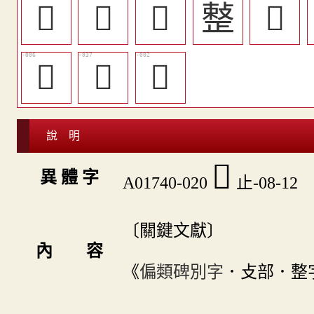
󲠆
𢿋
󲠙
𢿫
󲟸
𣦔
󲠔
󲟶
說 明
󲠅
異 體 字
A01740-020
止-08-12
〔關鍵文獻〕
內 容
《
偏類碑別字
．攴部．整