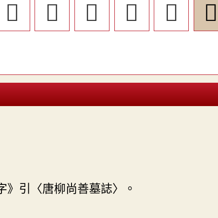
󲠗
󲠈
󲠄
󲠕
󲟾

字》引〈唐柳尚善墓誌〉。