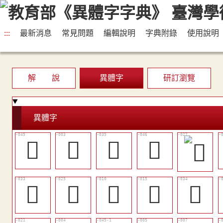
:::
最新消息
常見問題
編輯說明
字典附錄
使用說明
解 說
異體字
研訂瀏覽
異體字
󲠘
󲟷
𠢦
󲠞
󲠑
󲠊
󲟻
󲠀
󲠒