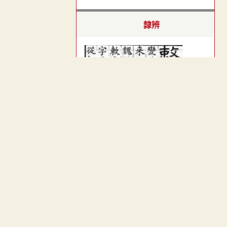
隸辨
︿
TOP