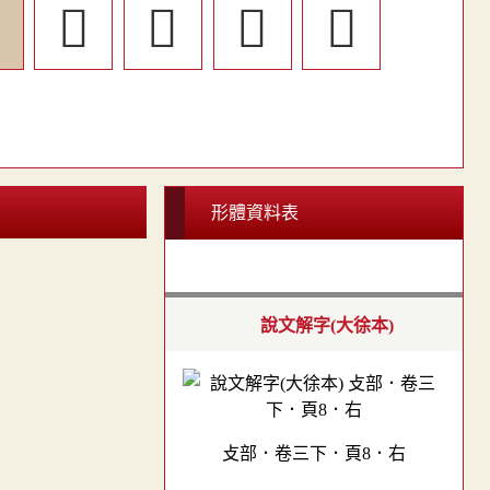

󲠜
󲟽
󲠍
󲠖
形體資料表
說文解字(大徐本)
攴部．卷三下．頁8．右