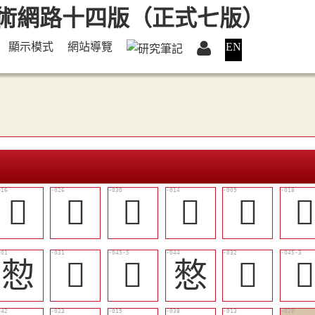
顯示模式
網站導覽
EN
󲠁
󲠋
󲠎
󲟿
󲟺

愸
󲠏
󲠝
憗
󲠐
