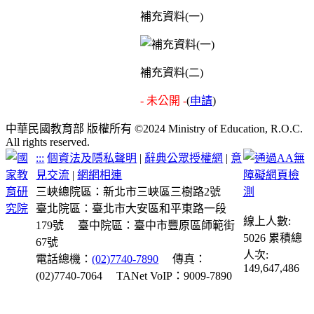
補充資料(一)
補充資料(二)
- 未公開 -
(
申請
)
中華民國教育部 版權所有 ©2024 Ministry of Education, R.O.C.
All rights reserved.
:::
個資法及隱私聲明
|
辭典公眾授權網
|
意
見交流
|
網網相連
三峽總院區：新北市三峽區三樹路2號
臺北院區：臺北市大安區和平東路一段
線上人數:
179號
臺中院區：臺中市豐原區師範街
5026
累積總
67號
人次:
電話總機：
(02)7740-7890
傳真：
149,647,486
(02)7740-7064
TANet VoIP：9009-7890