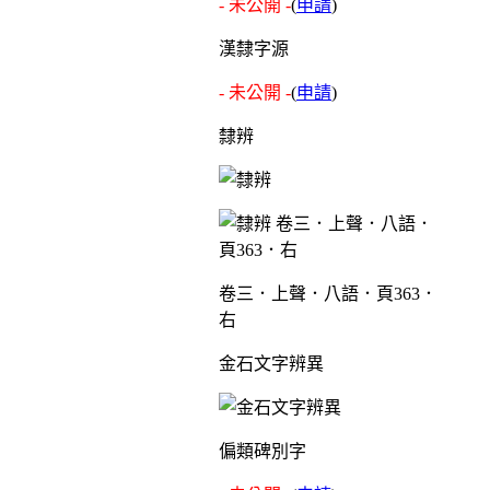
- 未公開 -
(
申請
)
漢隸字源
- 未公開 -
(
申請
)
隸辨
卷三．上聲．八語．頁363．
右
金石文字辨異
偏類碑別字