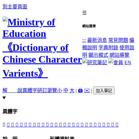
到主要頁面
☰
網站選單
:::
最新消息
常見問題
編
輯說明
字典附錄
使用說
明
顯示模式
網站導覽
EN
解 說
異體字
研訂瀏覽
小
中
大
|
🖨️
✉️
|
加入筆記
異體字
󲌘
󲌆
󲌔
𠩄
󲌏
󲌖
󲌙
󲌉
󲌎
󲌛
󲌕
󲌗
󲌊
󲌑
󲌅
󲌋
󲌜
󲌈
󲌓
󲌒
󲌍
󲌌
󲌚
𢨷
󲌐
󲌇
𢩇