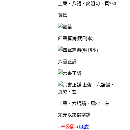
上聲．八語．爽阻切．頁330
類篇
四聲篇海(明刊本)
六書正譌
上聲．六語韻．頁82．左
宋元以來俗字譜
- 未公開 -
(
申請
)