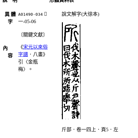
說 明
形體資料表
󲌘
說文解字(大徐本)
異 體
A01490-034
一-05-06
字
〔關鍵文獻〕
《
宋元以來俗
內
字譜
．八畫》
容
引〈金瓶
梅〉。
斤部．卷一四上．頁5．左