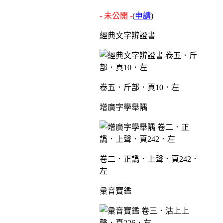
- 未公開 -
(
申請
)
經典文字辨證書
卷五．斤部．頁10．左
增廣字學舉隅
卷二．正譌．上聲．頁242．
左
彙音寶鑑