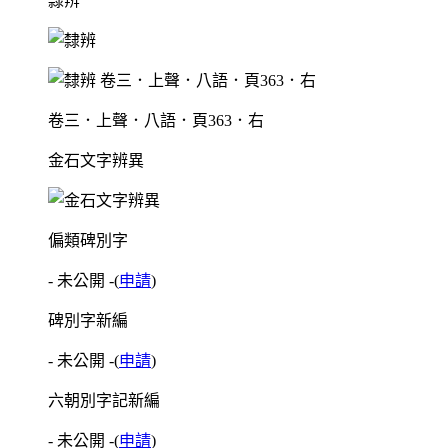
隸辨
卷三．上聲．八語．頁363．右
金石文字辨異
偏類碑別字
- 未公開 -
(
申請
)
碑別字新編
- 未公開 -
(
申請
)
六朝別字記新編
- 未公開 -
(
申請
)