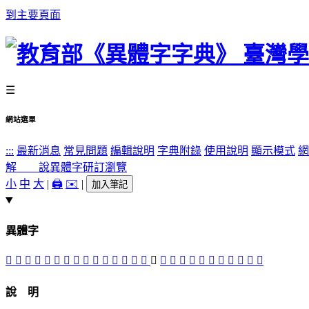
到主要頁面
☰
網站選單
:::
最新消息
常見問題
編輯說明
字典附錄
使用說明
顯示模式
網
解 說
異體字
研訂瀏覽
小
中
大
|
🖨️
✉️
|
加入筆記
異體字
󲌘
󲌆
󲌔
𠩄
󲌏
󲌖
󲌙
󲌉
󲌎
󲌛
󲌕
󲌗
󲌊
󲌑
󲌅
󲌋
󲌜
󲌈
󲌓
󲌒
󲌍
󲌌
󲌚
𢨷
󲌐
󲌇
𢩇
說 明