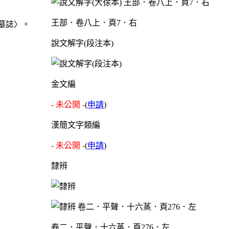
王部．卷八上．頁7．右
墓誌〉。
說文解字(段注本)
金文編
- 未公開 -
(
申請
)
漢簡文字類編
- 未公開 -
(
申請
)
隸辨
卷二．平聲．十六蒸．頁276．左