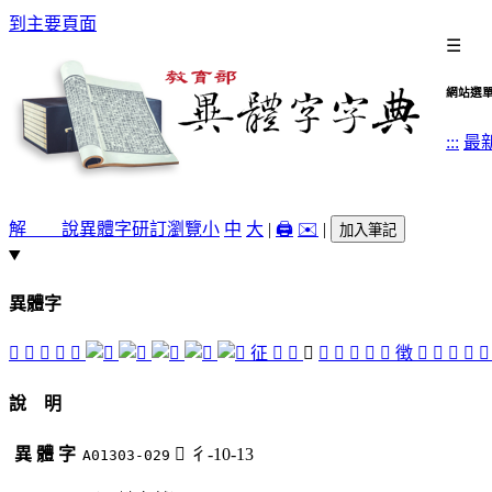
到主要頁面
☰
網站選
:::
最
解 說
異體字
研訂瀏覽
小
中
大
|
🖨️
✉️
|
加入筆記
異體字
󱻨
󱻰
󱻧
󱻦
󱻠
征
󱻭
󱻪
󱻶
󱻬
󱻢
󱻡
󱻷
󱻣
徴
󱻩
󱻱
󱻤
𢽠

說 明
異 體 字
󱻶
彳-10-13
A01303-029