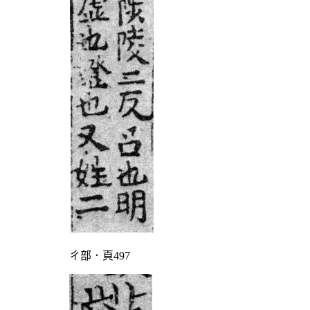
ㄔ部．頁497