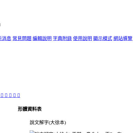
單
新消息
常見問題
編輯說明
字典附錄
使用說明
顯示模式
網站導覽

󱻵
󱻮
𢾷
󱻴
𧗲
形體資料表
說文解字(大徐本)