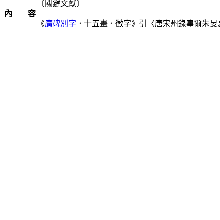
〔關鍵文獻〕
內 容
《
廣碑別字
．十五畫．徵字》引〈唐宋州錄事爾朱旻