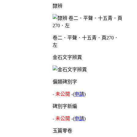
隸辨
卷二．平聲．十五青．頁270．
左
金石文字辨異
偏類碑別字
- 未公開 -
(
申請
)
碑別字新編
- 未公開 -
(
申請
)
玉篇零卷