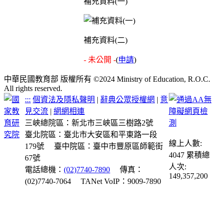
補充資料(一)
補充資料(二)
- 未公開 -
(
申請
)
中華民國教育部 版權所有 ©2024 Ministry of Education, R.O.C.
All rights reserved.
:::
個資法及隱私聲明
|
辭典公眾授權網
|
意
見交流
|
網網相連
三峽總院區：新北市三峽區三樹路2號
臺北院區：臺北市大安區和平東路一段
線上人數:
179號
臺中院區：臺中市豐原區師範街
4047
累積總
67號
人次:
電話總機：
(02)7740-7890
傳真：
149,357,200
(02)7740-7064
TANet VoIP：9009-7890