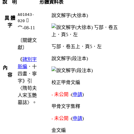
說 明
形體資料表
A01043-
說文解字(大徐本)
異 體
󱜓
020
字
宀-08-11
〔關鍵文
丂部．卷五上．頁5．左
獻〕
說文解字(段注本)
《
碑別字
新編
．十
內
四畫．寧
容
字》引
校正甲骨文編
〈隋苟夫
- 未公開 -
(
申請
)
人宋玉艷
墓誌〉。
甲骨文字集釋
- 未公開 -
(
申請
)
金文編