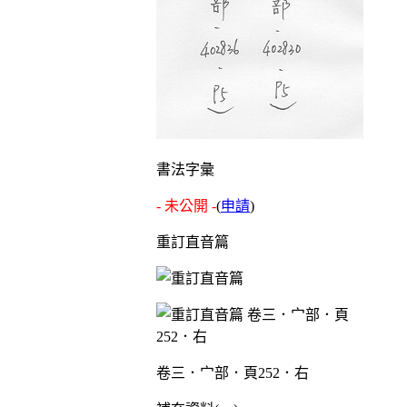
書法字彙
- 未公開 -
(
申請
)
重訂直音篇
卷三．宀部．頁252．右