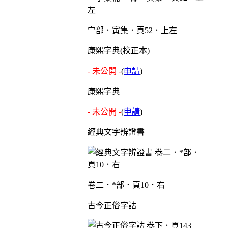
宀部．寅集．頁52．上左
康熙字典(校正本)
- 未公開 -
(
申請
)
康熙字典
- 未公開 -
(
申請
)
經典文字辨證書
卷二．*部．頁10．右
古今正俗字詁