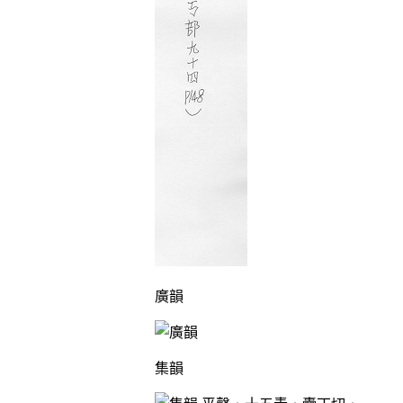
廣韻
集韻