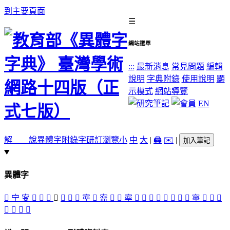
到主要頁面
☰
網站選單
:::
最新消息
常見問題
編輯
說明
字典附錄
使用說明
顯
示模式
網站導覽
EN
解 說
異體字
附錄字
研訂瀏覽
小
中
大
|
🖨️
✉️
|
加入筆記
異體字
󱜙
宁
㝕
󱜊
󱜖
󱜜
󱜓
󱜕
󱜗
󱜔
𡨴
󱜘
寍
󱜑
󱜛
寕
󱜐
󱜝
𡩬
寜
󱜏
󱜋
󱜎
󱜒
寧
󱜈
󱜚
󱜉
𡬛
󱜍
󱜇
󱜌