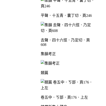
平聲．十五青．囊丁切．頁246
去聲．四十六徑．乃定切．頁
608
集韻考正
類篇
卷五中．ㄎ部．頁176．上左