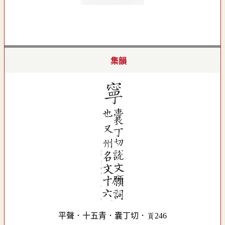
集韻
平聲．十五青．囊丁切．頁246