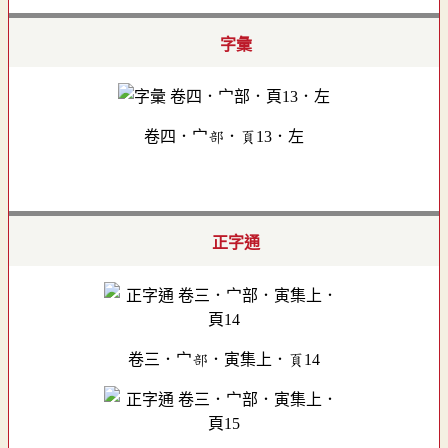
字彙
卷四．宀部．頁13．左
正字通
卷三．宀部．寅集上．頁14