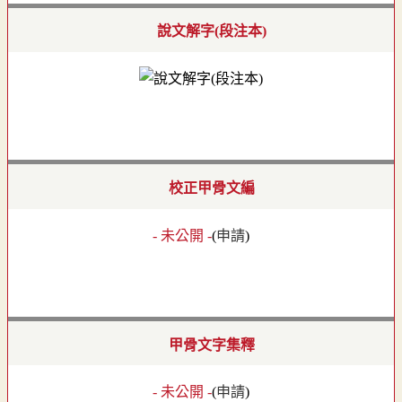
說文解字(段注本)
校正甲骨文編
- 未公開 -
(
申請
)
甲骨文字集釋
- 未公開 -
(
申請
)