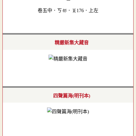
卷五中．ㄎ部．頁176．上左
精嚴新集大藏音
四聲篇海(明刊本)