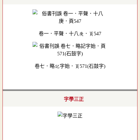
卷一．平聲．十八庚．頁547
卷七．略記字始．頁571(石鼓字)
字學三正