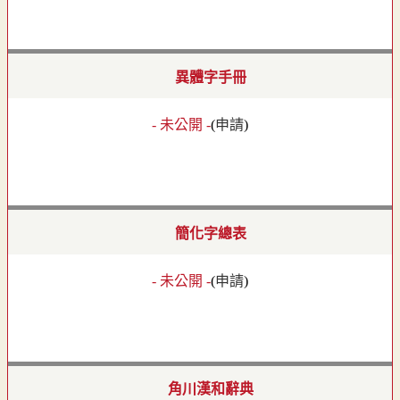
異體字手冊
- 未公開 -
(
申請
)
簡化字總表
- 未公開 -
(
申請
)
角川漢和辭典