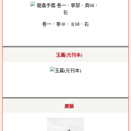
卷一．寧部．頁68．右
玉篇(元刊本)
廣韻