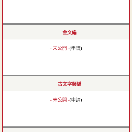
金文編
- 未公開 -
(
申請
)
古文字類編
- 未公開 -
(
申請
)