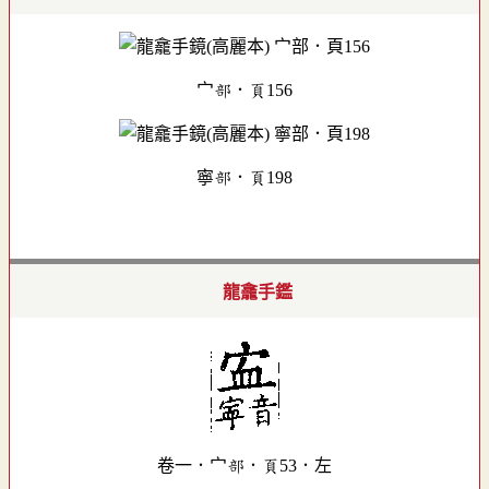
宀部．頁156
寧部．頁198
龍龕手鑑
卷一．宀部．頁53．左