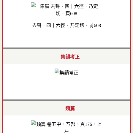
去聲．四十六徑．乃定切．頁608
集韻考正
類篇