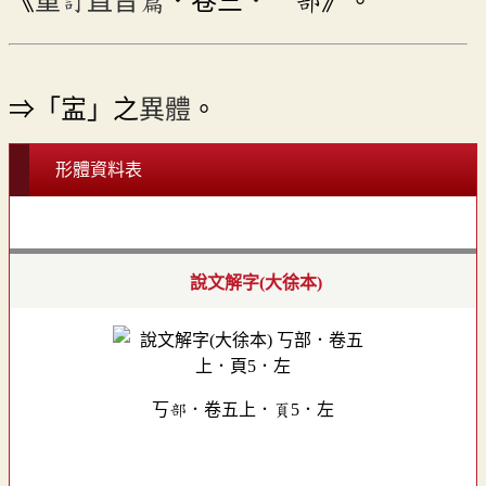
《
重訂直音篇
．卷三．宀部》。
⇒「㿾」之
異體
。
形體資料表
說文解字(大徐本)
丂部．卷五上．頁5．左