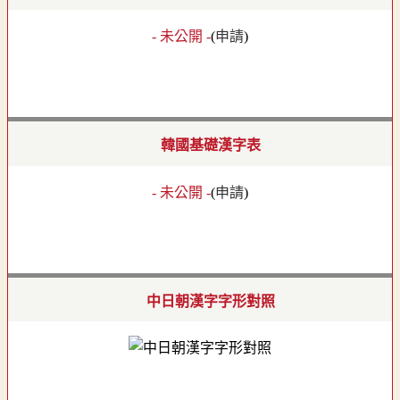
- 未公開 -
(
申請
)
韓國基礎漢字表
- 未公開 -
(
申請
)
中日朝漢字字形對照