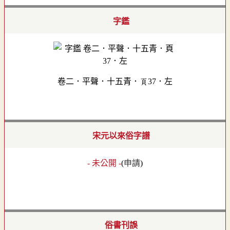
字鑑
卷二．平聲．十五青．頁37．左
宋元以來俗字譜
- 未公開 -
(
申請
)
俗書刊誤