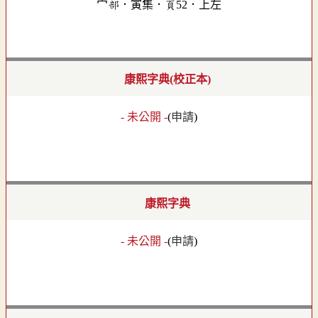
宀部．寅集．頁52．上左
康熙字典(校正本)
- 未公開 -
(
申請
)
康熙字典
- 未公開 -
(
申請
)