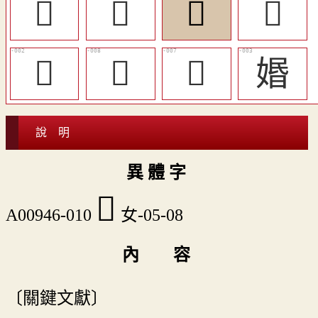
󱓧
𡕼
󱓨
󱓤
𡝪
󱓦
󱓥
㛰
說 明
異 體 字
󱓨
A00946-010
女-05-08
內 容
〔關鍵文獻〕