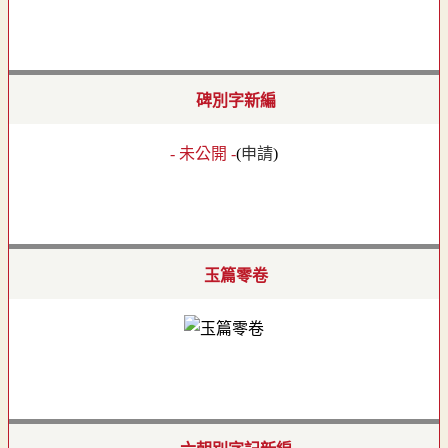
碑別字新編
- 未公開 -
(
申請
)
玉篇零卷