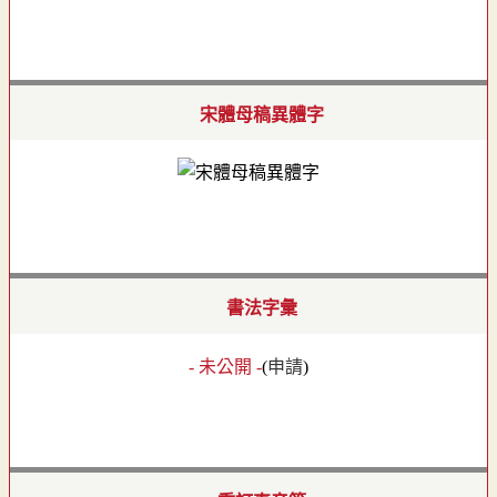
宋體母稿異體字
書法字彙
- 未公開 -
(
申請
)