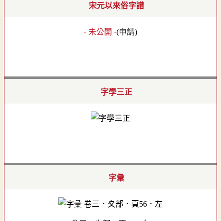
宋元以來俗字譜
- 未公開 -
(
申請
)
字學三正
字彙