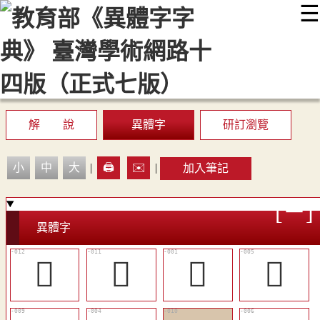
☰
:::
最新消息
常見問題
編輯說明
字典附錄
使用說明
顯示模式
網站導覽
EN
解 說
異體字
研訂瀏覽
小
中
大
|
🖨️
✉️
|
加入筆記
異體字
󱓪
󱓩
𡕽
𡖀