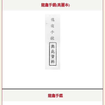
龍龕手鏡(高麗本)
龍龕手鑑