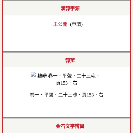
漢隸字源
- 未公開 -
(
申請
)
隸辨
卷一．平聲．二十三魂．頁153．右
金石文字辨異