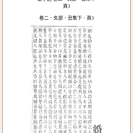
卷二．夊部．丑集下．頁3