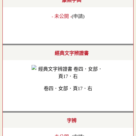
康熙字典
- 未公開 -
(
申請
)
經典文字辨證書
卷四．女部．頁17．右
字辨