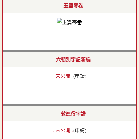
玉篇零卷
六朝別字記新編
- 未公開 -
(
申請
)
敦煌俗字譜
- 未公開 -
(
申請
)