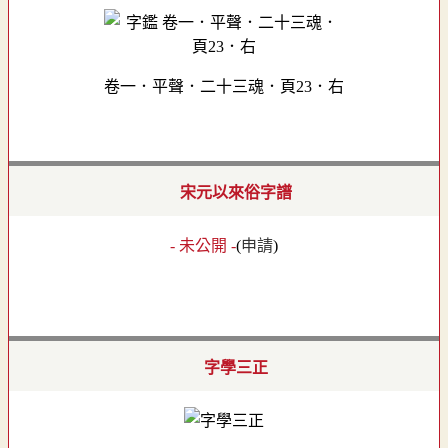
卷一．平聲．二十三魂．頁23．右
宋元以來俗字譜
- 未公開 -
(
申請
)
字學三正