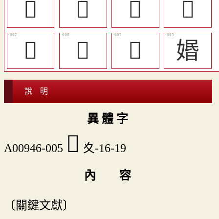
󱓧
𡕼
󱓨
󱓤
𡝪
󱓦
󱓥
㛰
說 明
異 體 字
𡖀
A00946-005
夊-16-19
內 容
〔關鍵文獻〕