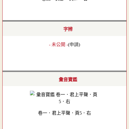
字辨
- 未公開 -
(
申請
)
彙音寶鑑
卷一．君上平聲．頁5．右