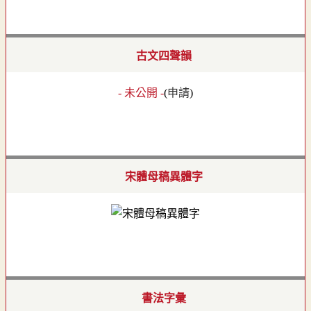
古文四聲韻
- 未公開 -
(
申請
)
宋體母稿異體字
書法字彙