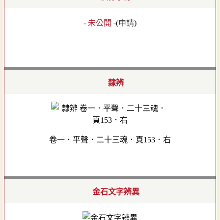
- 未公開 -
(
申請
)
隸辨
卷一．平聲．二十三魂．頁153．右
金石文字辨異