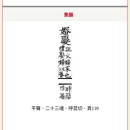
集韻
平聲．二十三魂．呼昆切．頁139