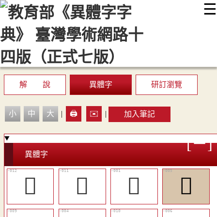
☰
:::
最新消息
常見問題
編輯說明
字典附錄
使用說明
顯示模式
網站導覽
EN
解 說
異體字
研訂瀏覽
小
中
大
|
🖨️
✉️
|
加入筆記
異體字
󱓪
󱓩
𡕽
𡖀