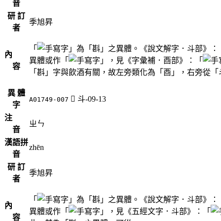
音
研 訂
季旭昇
者
「
」為「斟」之異體。《說文解字．斗部》：
內
異體或作「
」，見《字彙補．酉部》：「
容
「斟」字與飲酒有關，故左旁類化為「酉」，右旁從「
異 體
󲡆
斗-09-13
A01749-007
字
注
ㄓㄣ
音
漢語拼
zhēn
音
研 訂
季旭昇
者
「
」為「斟」之異體。《說文解字．斗部》：
內
異體或作「
」，見《五經文字．斗部》：「
容