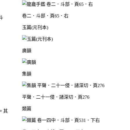
卷二．斗部．頁65．右
斗
玉篇(元刊本)
廣韻
集韻
平聲．二十一侵．諸深切．頁276
類篇
。其