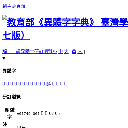
到主要頁面
解 說
異體字
研訂瀏覽
小
中
大
|
🖨️
✉️
|
異體字
𡈿
㘰
󲡍
󲡇
𣁱
㪸
󲡈
󲡆
󲡎
󲡌
󲡏
酙
󲡉
𨠇
󲡋
󲡊
研訂瀏覽
異 體
𡈿
土-02-05
A01749-001
字
注
ㄓㄣ