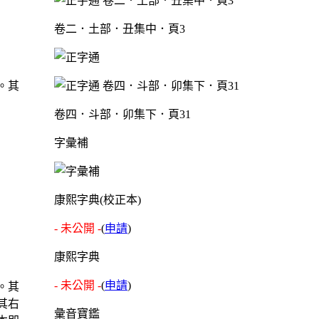
卷二．土部．丑集中．頁3
。其
卷四．斗部．卯集下．頁31
字彙補
康熙字典(校正本)
- 未公開 -
(
申請
)
康熙字典
- 未公開 -
(
申請
)
。其
其右
彙音寶鑑