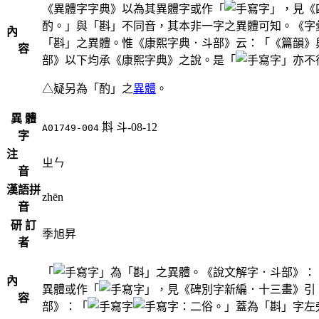
《異體字字典》以為其異體字或作「
」，見《
酌。」與「斟」不同音，其本非一字之異體可知。《字
內
「斟」之異體。惟《康熙字典．斗部》云：「《篇韻》
容
部》以下均承《康熙字典》之說。是「
」亦不
△疑另為「酌」之
異體
。
異 體
㪸
斗-08-12
A01749-004
字
注
ㄓㄣ
音
漢語拼
zhēn
音
研 訂
季旭昇
者
「
」為「斟」之異體。《說文解字．斗部》：
內
異體或作「
」，見《碑別字新編．十三畫》引
容
部》：「
：二俗。」蓋為「斟」字左