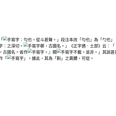
「
：勻也。從斗甚聲。」段注本改「勻也」為「勺也」
：之深切。
鄩，古國名。」《正字通．土部》云：「
，古國名。省作
。』闕
不載。並非。」其說甚
作「
」。據此，其為「斟」之異體，可從。