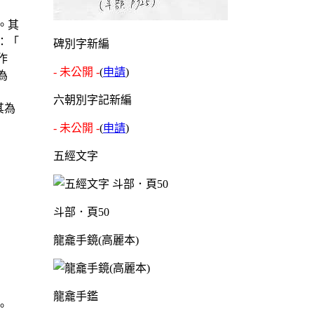
。其
：「
碑別字新編
作
- 未公開 -
(
申請
)
為
六朝別字記新編
其為
- 未公開 -
(
申請
)
五經文字
斗部．頁50
龍龕手鏡(高麗本)
龍龕手鑑
。