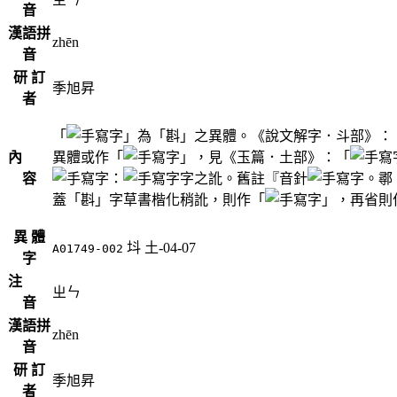
音
漢語拼
zhēn
音
研 訂
季旭昇
者
「
」為「斟」之異體。《說文解字．斗部》：
內
異體或作「
」，見《玉篇．土部》：「
容
：
字之訛。舊註『音針
。鄩
蓋「斟」字草書楷化稍訛，則作「
」，再省則
異 體
㘰
土-04-07
A01749-002
字
注
ㄓㄣ
音
漢語拼
zhēn
音
研 訂
季旭昇
者