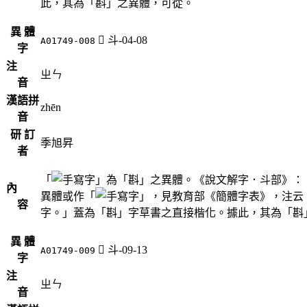
此，其為「斟」之異體，可從。
異 體
󲡇
斗-04-08
A01749-008
字
注
ㄓㄣ
音
漢語拼
zhēn
音
研 訂
季旭昇
者
「
」為「斟」之異體。《說文解字．斗部》：
內
異體或作「
」，見教育部《簡體字表》，注云
容
字。」蓋為「斟」字草書之直接楷化。據此，其為「斟
異 體
󲡈
斗-09-13
A01749-009
字
注
ㄓㄣ
音