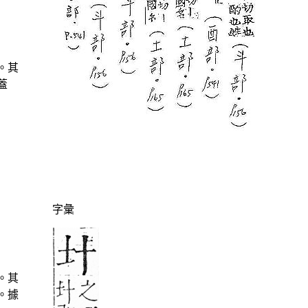
。其
蓋
字彙
。其
。據