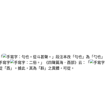
「
：勻也。從斗甚聲。」段注本改「勻也」為「勺也」
：二俗。」《四聲篇海．酉部》云：「
從「酉」。據此，其為「斟」之異體，可從。