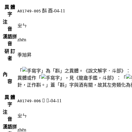
異 體
酙
酉-04-11
A01749-005
字
注
ㄓㄣ
音
漢語拼
zhēn
音
研 訂
季旭昇
者
「
」為「斟」之異體。《說文解字．斗部》：
內
異體或作「
」，見《龍龕手鑑，斗部》：「
容
針，正作斟。」蓋「斟」字與酒有關，故其左旁類化為
異 體
𨠇
酉-04-11
A01749-006
字
注
ㄓㄣ
音
漢語拼
zhēn