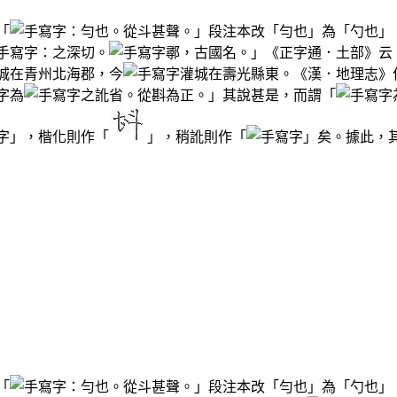
「
：勻也。從斗甚聲。」段注本改「勻也」為「勺也」
：之深切。
鄩，古國名。」《正字通．土部》云
城在青州北海郡，今
灌城在壽光縣東。《漢．地理志》
為
之訛省。從斟為正。」其說甚是，而謂「
」，楷化則作「
」，稍訛則作「
」矣。據此，
「
：勻也。從斗甚聲。」段注本改「勻也」為「勺也」