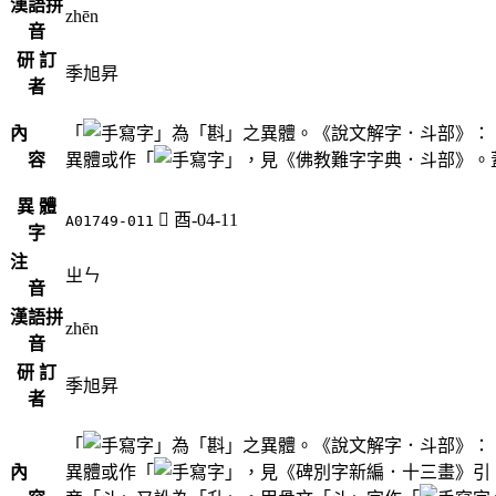
漢語拼
zhēn
音
研 訂
季旭昇
者
內
「
」為「斟」之異體。《說文解字．斗部》：
容
異體或作「
」，見《佛教難字字典．斗部》。
異 體
󲡉
酉-04-11
A01749-011
字
注
ㄓㄣ
音
漢語拼
zhēn
音
研 訂
季旭昇
者
「
」為「斟」之異體。《說文解字．斗部》：
內
異體或作「
」，見《碑別字新編．十三畫》引