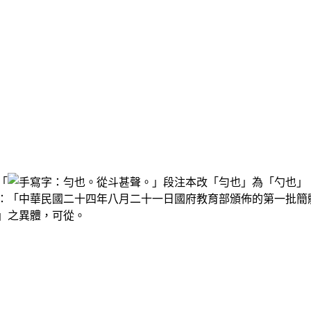
「
：勻也。從斗甚聲。」段注本改「勻也」為「勺也」
：「中華民國二十四年八月二十一日國府教育部頒佈的第一批簡
」之異體，可從。