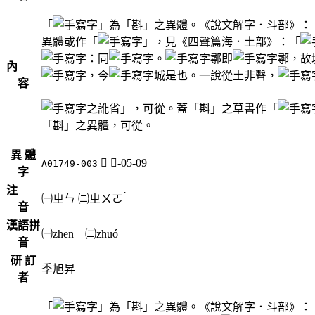
「
」為「斟」之異體。《說文解字．斗部》：
異體或作「
」，見《四聲篇海．土部》：「
：同
。
鄩即
鄩，故
內
，今
城是也。一說從土非聲，
容
之訛省」，可從。蓋「斟」之草書作「
「斟」之異體，可從。
異 體
𣁱
斗-05-09
A01749-003
字
注
ˊ
㈠
ㄓㄣ
㈡
ㄓㄨㄛ
音
漢語拼
㈠zhēn ㈡zhuó
音
研 訂
季旭昇
者
「
」為「斟」之異體。《說文解字．斗部》：