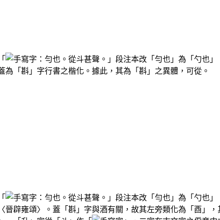
「
：勻也。從斗甚聲。」段注本改「勻也」為「勺也」
蓋為「斟」字行書之楷化。據此，其為「斟」之異體，可從。
「
：勻也。從斗甚聲。」段注本改「勻也」為「勺也」
〈晉辟雍頌〉。蓋「斟」字與酒有關，故其左旁類化為「酉」，