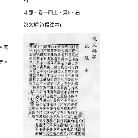
斗部．卷一四上．頁6．右
說文解字(段注本)
。其
是。