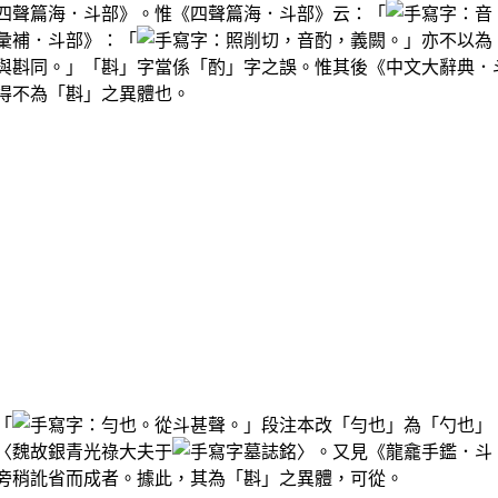
四聲篇海．斗部》。惟《四聲篇海．斗部》云：「
：音
彙補．斗部》：「
：照削切，音酌，義闕。」亦不以為
與斟同。」「斟」字當係「酌」字之誤。惟其後《中文大辭典．
得不為「斟」之異體也。
「
：勻也。從斗甚聲。」段注本改「勻也」為「勺也」
〈魏故銀青光祿大夫于
墓誌銘〉。又見《龍龕手鑑．斗
旁稍訛省而成者。據此，其為「斟」之異體，可從。