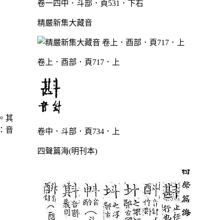
卷一四中．斗部．頁531．下右
精嚴新集大藏音
卷上．酉部．頁717．上
。其
：音
卷中．斗部．頁734．上
四聲篇海(明刊本)