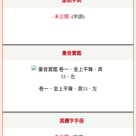
康熙字典
- 未公開 -
(
申請
)
彙音寶鑑
卷一．金上平聲．頁53．左
異體字手冊