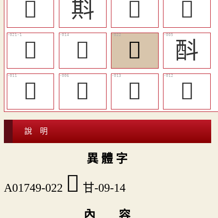
𣁱
㪸
󲡈
󲡆
󲡎
󲡌
󲡏
酙
󲡉
𨠇
󲡋
󲡊
說 明
異 體 字
󲡏
A01749-022
甘-09-14
內 容