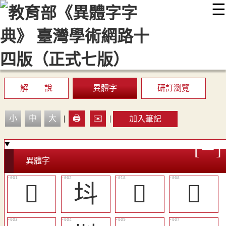
☰
:::
最新消息
常見問題
編輯說明
字典附錄
使用說明
顯示模式
網站導覽
EN
解 說
異體字
研訂瀏覽
小
中
大
|
🖨️
✉️
|
加入筆記
異體字
𡈿
㘰
󲡍
󲡇