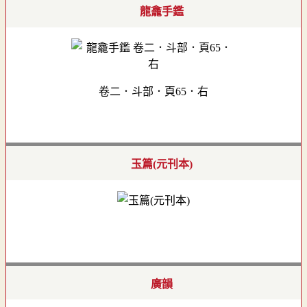
龍龕手鑑
卷二．斗部．頁65．右
玉篇(元刊本)
廣韻