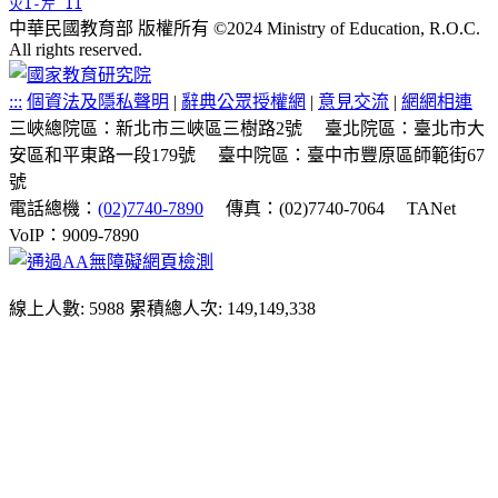
火1-左 11
中華民國教育部 版權所有 ©2024 Ministry of Education, R.O.C.
All rights reserved.
:::
個資法及隱私聲明
|
辭典公眾授權網
|
意見交流
|
網網相連
三峽總院區：新北市三峽區三樹路2號
臺北院區：臺北市大
安區和平東路一段179號
臺中院區：臺中市豐原區師範街67
號
電話總機：
(02)7740-7890
傳真：(02)7740-7064
TANet
VoIP：9009-7890
線上人數: 5988
累積總人次: 149,149,338