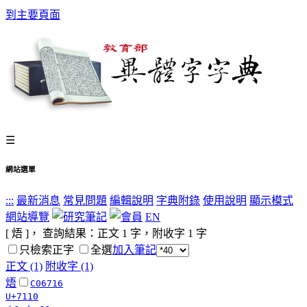
到主要頁面
☰
網站選單
:::
最新消息
常見問題
編輯說明
字典附錄
使用說明
顯示模式
網站導覽
EN
[ 焐 ]， 查詢結果：正文
1
字，附收字
1
字
只檢索正字
全選
加入筆記
正文 (1)
附收字 (1)
焐
C06716
U+7110