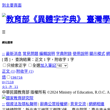
到主要頁面
☰
網站選單
:::
最新消息
常見問題
編輯說明
字典附錄
使用說明
顯示模式
網
[ 焐 ]， 查詢結果：正文
1
字，附收字
1
字
只檢索正字
全選
加入筆記
正文 (1)
附收字 (1)
焐
C06716
U+7110
火1-左 11
中華民國教育部 版權所有 ©2024 Ministry of Education, R.O.C. All ri
:::
個資法及隱私聲明
|
辭典公眾授權網
|
意見交流
|
網網相連
三峽總院區：新北市三峽區三樹路2號
臺北院區：臺北市大安