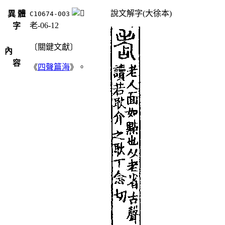
說文解字(大徐本)
異 體
C10674-003
老-06-12
字
〔關鍵文獻〕
內
容
《
四聲篇海
》。