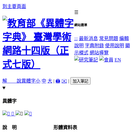
到主要頁面
☰
網站選單
:::
最新消息
常見問題
編輯
說明
字典附錄
使用說明
顯
示模式
網站導覽
EN
解 說
異體字
小
中
大
|
🖨️
✉️
|
加入筆記
異體字
𦒾
說 明
形體資料表