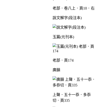
老部．卷八上．頁10．右
說文解字(段注本)
玉篇(元刊本)
老部．頁174
廣韻
上聲．五十一忝．多忝
切．頁335