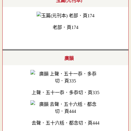
玉篇(元刊本)
老部．頁174
廣韻
上聲．五十一忝．多忝切．頁335
去聲．五十六栝．都念切．頁444