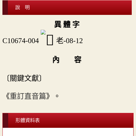
說 明
異 體 字
C10674-004
老-08-12
內 容
〔關鍵文獻〕
《
重訂直音篇
》。
形體資料表