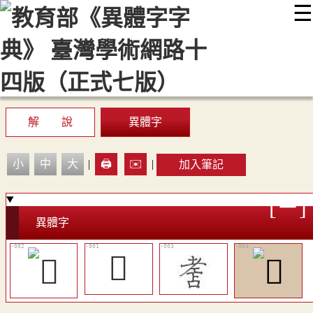
☰
:::
最新消息
常見問題
編輯說明
字典附錄
使用說明
顯示模式
網站導覽
EN
解 說
異體字
小
中
大
|
🖨️
✉️
|
加入筆記
異體字
𦒾