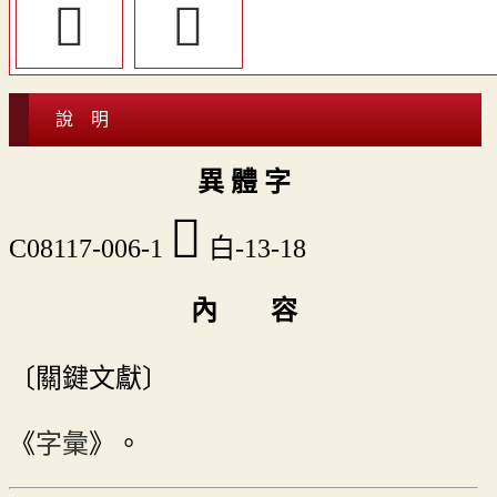
𤾼
𤾾
說 明
異 體 字
𤾧
C08117-006-1
白-13-18
內 容
〔關鍵文獻〕
《
字彙
》。