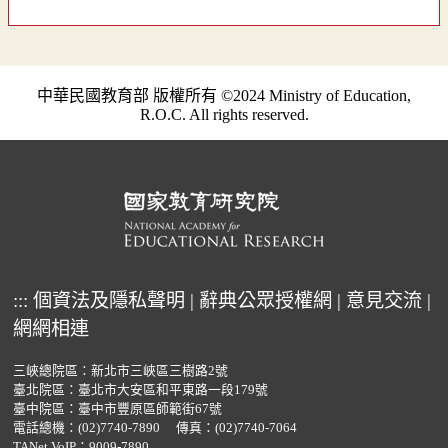
中華民國教育部 版權所有 ©2024 Ministry of Education,
R.O.C. All rights reserved.
:::
個資法及隱私聲明
|
辭典公眾授權網
|
意見交流
|
網網相連
三峽總院區：新北市三峽區三樹路2號
臺北院區：臺北市大安區和平東路一段179號
臺中院區：臺中市豐原區師範街67號
電話總機：
(02)7740-7890
傳真：(02)7740-7064
TANet VoIP：9009-7890