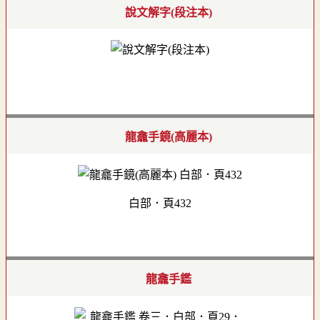
說文解字(段注本)
龍龕手鏡(高麗本)
白部．頁432
龍龕手鑑