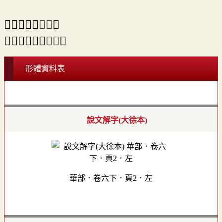
⇒「𤾣」之
異體
。
＃「𤾧」另兼
正字
。
形體資料表
說文解字(大徐本)
華部．卷六下．頁2．左