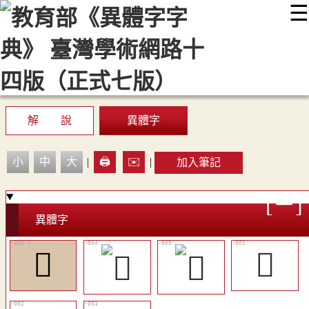
☰
:::
最新消息
常見問題
編輯說明
字典附錄
使用說明
顯示模式
網站導覽
EN
解 說
異體字
小
中
大
|
🖨️
✉️
|
加入筆記
異體字
𤾧
𤾴