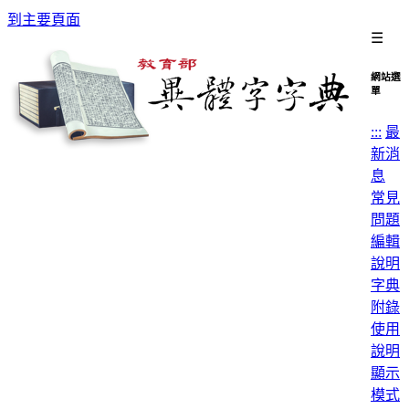
到主要頁面
☰
網站選
單
:::
最
新消
息
常見
問題
編輯
說明
字典
附錄
使用
說明
顯示
模式