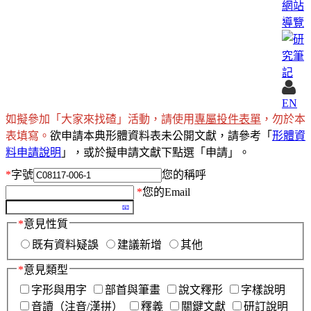
網站
導覽
EN
如擬參加「大家來找碴」活動，請使用
專屬投件表單
，勿於本
表填寫。
欲申請本典形體資料表未公開文獻，請參考「
形體資
料申請說明
」，或於擬申請文獻下點選「申請」。
*
字號
您的稱呼
*
您的Email
*
意見性質
既有資料疑誤
建議新增
其他
*
意見類型
字形與用字
部首與筆畫
說文釋形
字樣說明
音讀（注音/漢拼）
釋義
關鍵文獻
研訂說明