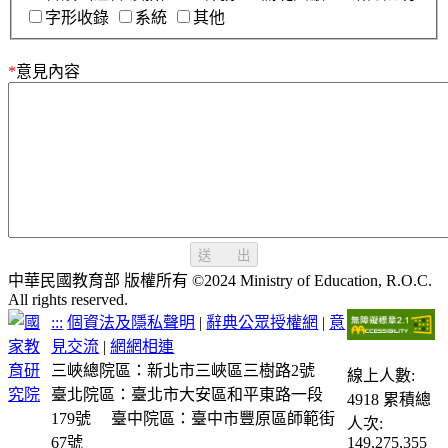
字形收錄
系統
其他
*
意見內容
送 出
中華民國教育部 版權所有 ©2024 Ministry of Education, R.O.C.
All rights reserved.
:::
個資法及隱私聲明
|
辭典公眾授權網
|
意
見交流
|
網網相連
三峽總院區：新北市三峽區三樹路2號
線上人數:
臺北院區：臺北市大安區和平東路一段
4918
累積總
179號
臺中院區：臺中市豐原區師範街
人次:
67號
149,275,355