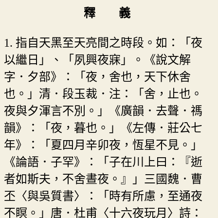
釋 義
1. 指自天黑至天亮間之時段。如：「夜
以繼日」、「夙興夜寐」。《說文解
字．夕部》：「夜，舍也，天下休舍
也。」清．段玉裁．注：「舍，止也。
夜與夕渾言不別。」《廣韻．去聲．禡
韻》：「夜，暮也。」《左傳．莊公七
年》：「夏四月辛卯夜，恆星不見。」
《論語．子罕》：「子在川上曰：『逝
者如斯夫，不舍晝夜。』」三國魏．曹
丕〈與吳質書〉：「時有所慮，至通夜
不瞑。」唐．杜甫〈十六夜玩月〉詩：