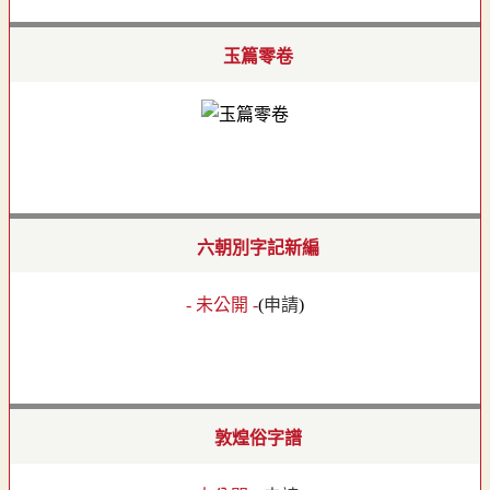
玉篇零卷
六朝別字記新編
- 未公開 -
(
申請
)
敦煌俗字譜