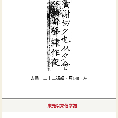
去聲．二十二禡韻．頁148．左
宋元以來俗字譜