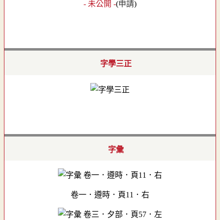
- 未公開 -
(
申請
)
字學三正
字彙
卷一．遵時．頁11．右