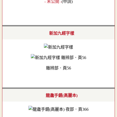
- 未公開 -
(
申請
)
新加九經字樣
雜辨部．頁56
龍龕手鏡(高麗本)