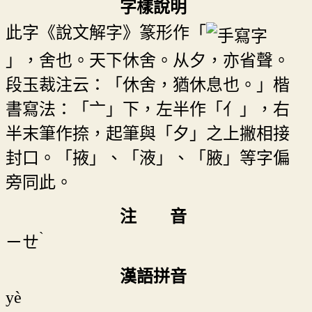
字樣說明
此字《說文解字》篆形作「
」，舍也。天下休舍。从夕，亦省聲。
段玉裁注云：「休舍，猶休息也。」楷
書寫法：「亠」下，左半作「亻」，右
半末筆作捺，起筆與「夕」之上撇相接
封口。「掖」、「液」、「腋」等字偏
旁同此。
注 音
ˋ
ㄧㄝ
漢語拼音
yè