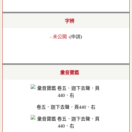
字辨
- 未公開 -
(
申請
)
彙音寶鑑
卷五．迦下去聲．頁440．右