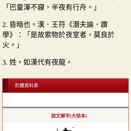
「巴童渾不寢，半夜有行舟。」
2. 昏暗也。漢．王符《潛夫論．讚
學》：「是故索物於夜室者，莫良於
火。」
3. 姓。如漢代有夜龍。
形體資料表
說文解字(大徐本)