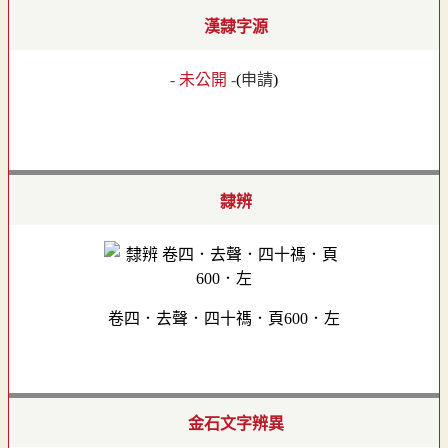
漢隸字源
- 未公開 -
(
申請
)
隸辨
卷四．去聲．四十禡．頁600．左
金石文字辨異