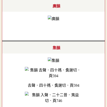
廣韻
集韻
去聲．四十禡．夤謝切．頁594