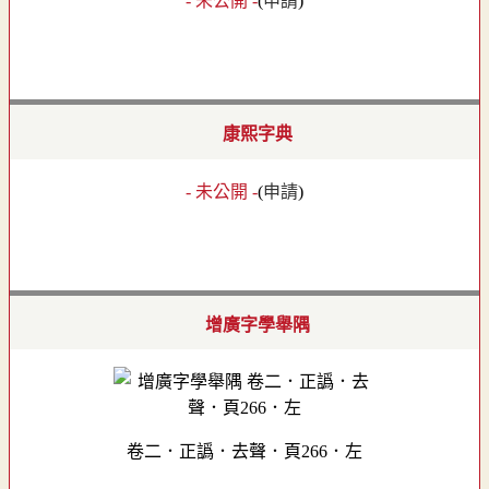
- 未公開 -
(
申請
)
康熙字典
- 未公開 -
(
申請
)
增廣字學舉隅
卷二．正譌．去聲．頁266．左