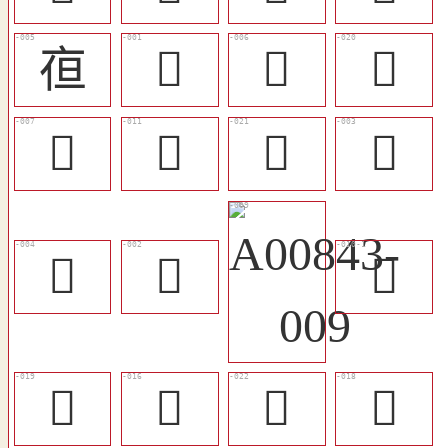
亱
𠙇
𠙑
󱋝
󱋔
󱋗
󱋞
󱋒
󱋓
󱋑
󱋖
󱋜
󱋚
󱋟
󱋛