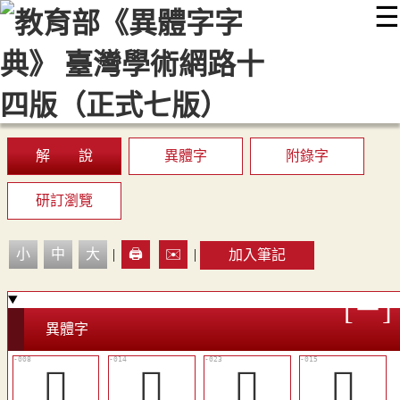
☰
:::
最新消息
常見問題
編輯說明
字典附錄
使用說明
顯示模式
網站導覽
EN
解 說
異體字
附錄字
研訂瀏覽
小
中
大
|
🖨️
✉️
|
加入筆記
異體字
󱋕
󱋘
󱋠
󱋙