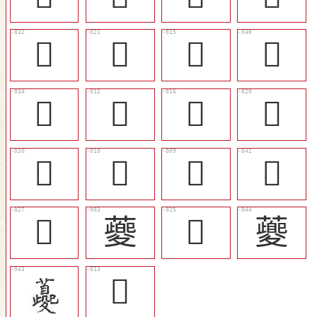
󱊯
󱊤
󱊞
󱊳
󱊰
󱊛
󱊟
󱊣
󱊭
󱊙
󱊘
󱊵
󱊪
䕫
󱊨
𧃰
󱊜