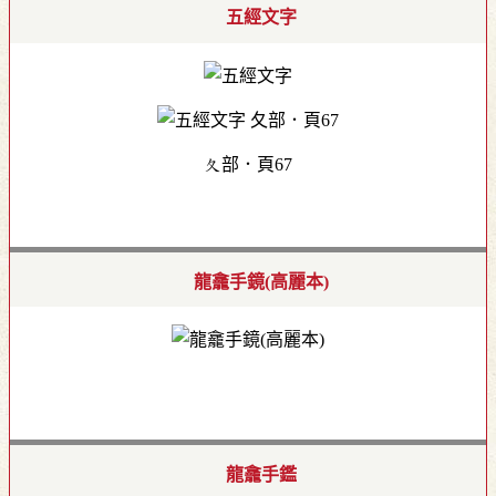
五經文字
夂部．頁67
龍龕手鏡(高麗本)
龍龕手鑑