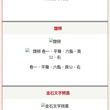
隸辨
卷一．平聲．六脂．頁52．右
金石文字辨異