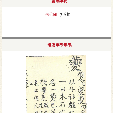
康熙字典
- 未公開 -
(
申請
)
增廣字學舉隅