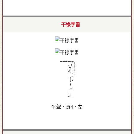
干祿字書
平聲．頁4．左