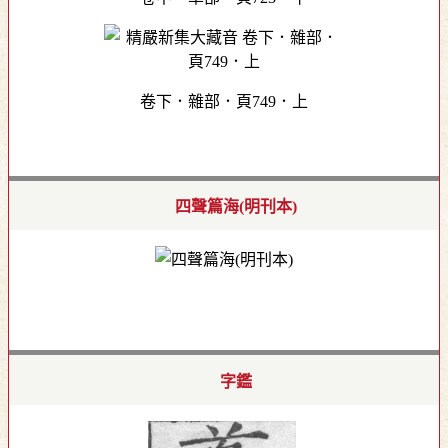
卷下．雜部．頁749．上
四聲篇海(明刊本)
字鑑