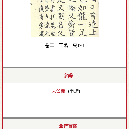
卷二．正譌．頁193
字辨
- 未公開 -
(
申請
)
彙音寶鑑