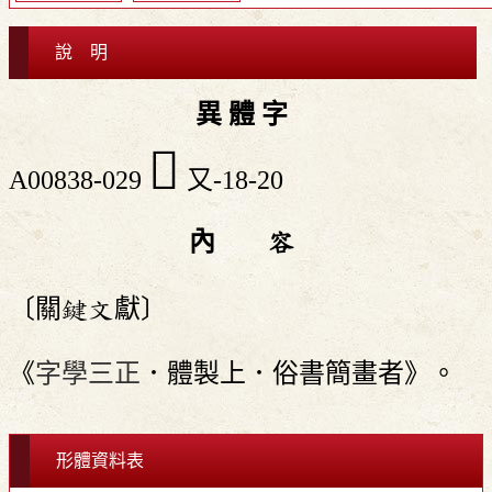
說 明
異 體 字
󱊬
A00838-029
又-18-20
內 容
〔關鍵文獻〕
《
字學三正
．體製上．俗書簡畫者》。
形體資料表