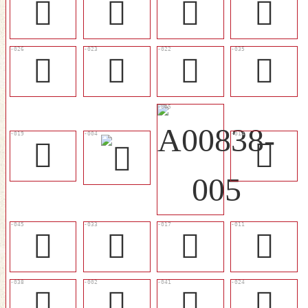
󱊗
𡕿
󱊡
󱊫
󱊩
󱊦
󱊥
󱊱
󱊢
󱊝
𣀚
𩠰
󱊠
󱊚
󱊲
𣦞
󱊴
󱊧