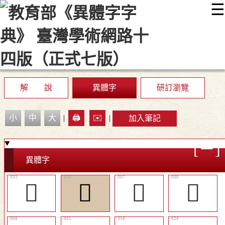
☰
:::
最新消息
常見問題
編輯說明
字典附錄
使用說明
顯示模式
網站導覽
EN
解 說
異體字
研訂瀏覽
小
中
大
|
🖨️
✉️
|
加入筆記
異體字
󱊮
󱊬
󱊖
󱊕