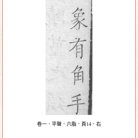
卷一．平聲．六脂．頁14．右