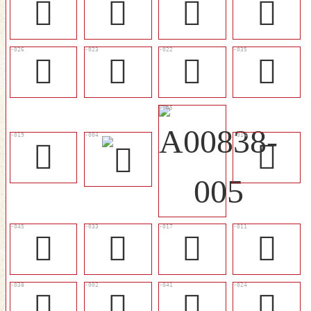
󱊗
𡕿
󱊡
󱊫
󱊩
󱊦
󱊥
󱊱
󱊢
󱊝
𣀚
𩠰
󱊠
󱊚
󱊲
𣦞
󱊴
󱊧