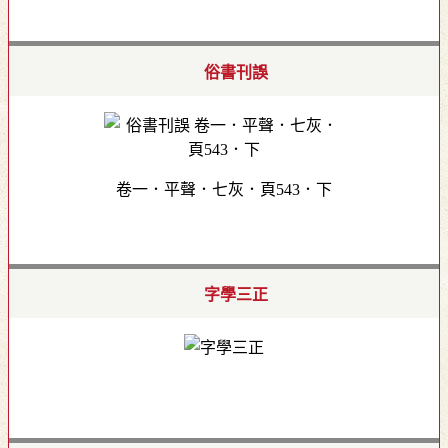
俗書刊誤
卷一．平聲．七灰．頁543．下
字學三正