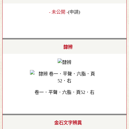
- 未公開 -
(
申請
)
隸辨
卷一．平聲．六脂．頁52．右
金石文字辨異