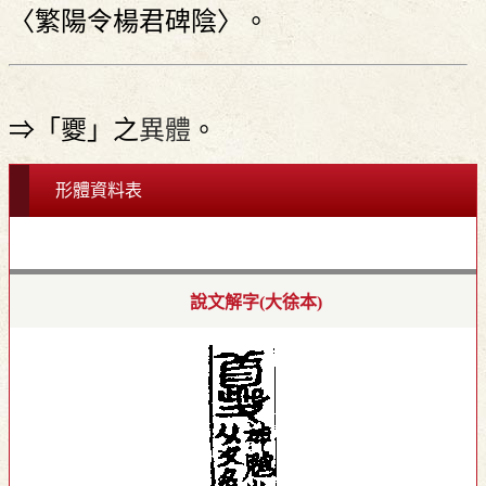
〈繁陽令楊君碑陰〉。
⇒「夒」之
異體
。
形體資料表
說文解字(大徐本)