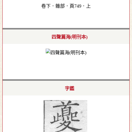
卷下．雜部．頁749．上
四聲篇海(明刊本)
字鑑