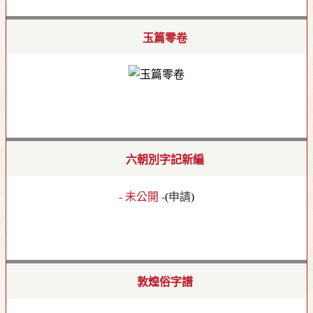
玉篇零卷
六朝別字記新編
- 未公開 -
(
申請
)
敦煌俗字譜