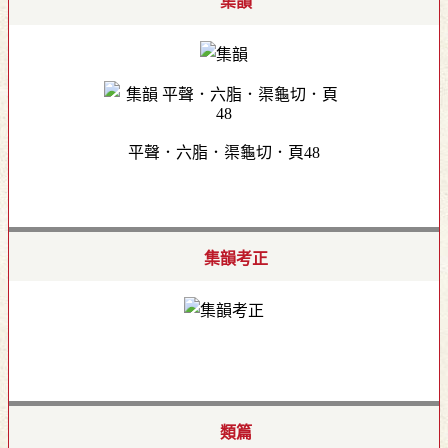
集韻
平聲．六脂．渠龜切．頁48
集韻考正
類篇