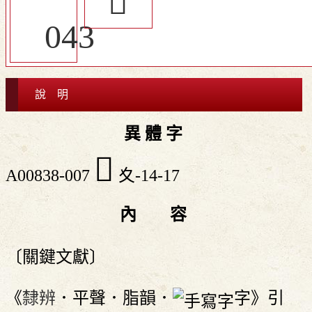
󱊜
說 明
異 體 字
󱊖
A00838-007
夊-14-17
內 容
〔關鍵文獻〕
《
隸辨
．平聲．脂韻．
字》引