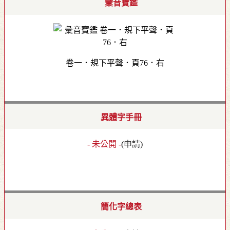
彙音寶鑑
卷一．規下平聲．頁76．右
異體字手冊
- 未公開 -
(
申請
)
簡化字總表