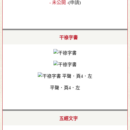
- 未公開 -
(
申請
)
干祿字書
平聲．頁4．左
五經文字