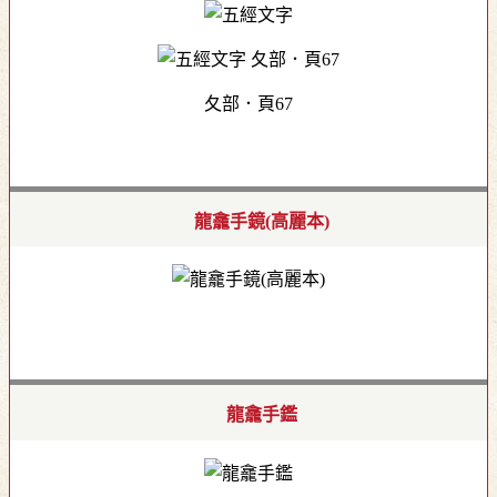
夂部．頁67
龍龕手鏡(高麗本)
龍龕手鑑