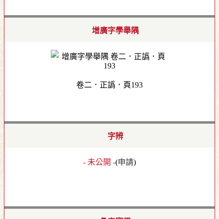
增廣字學舉隅
卷二．正譌．頁193
字辨
- 未公開 -
(
申請
)