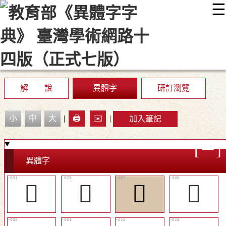
☰
:::
最新消息
常見問題
編輯說明
字典附錄
使用說明
顯示模式
網站導覽
EN
解 說
異體字
研訂瀏覽
小
中
大
|
🖨️
✉️
|
加入筆記
異體字
󱊮
󱊬
󱊖
󱊕