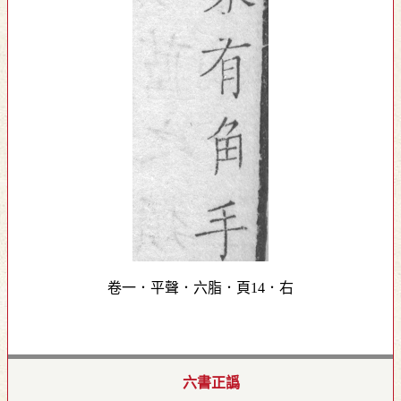
卷一．平聲．六脂．頁14．右
六書正譌