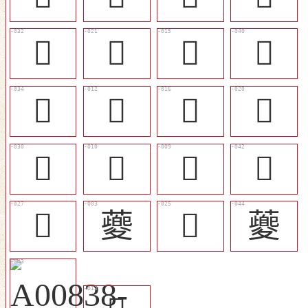
󱊯
󱊤
󱊞
󱊳
󱊰
󱊛
󱊟
󱊣
󱊭
󱊙
󱊘
󱊵
󱊪
䕫
󱊨
𧃰