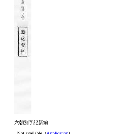
六朝別字記新編
- Not available -
(
Application
)