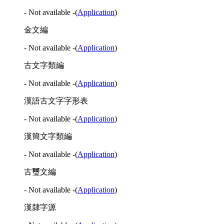
- Not available -
(
Application
)
金文編
- Not available -
(
Application
)
古文字類編
- Not available -
(
Application
)
漢語古文字字形表
- Not available -
(
Application
)
漢簡文字類編
- Not available -
(
Application
)
古璽文編
- Not available -
(
Application
)
漢隸字源