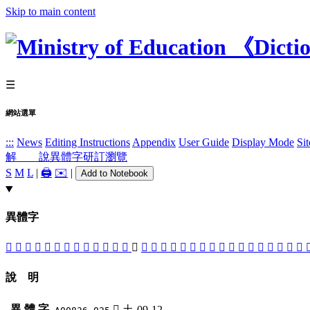
Skip to main content
☰
網站選單
:::
News
Editing Instructions
Appendix
User Guide
Display Mode
Si
解 說
異體字
研訂瀏覽
S
M
L
|
🖨️
✉️
|
Add to Notebook
異體字
󰑣
𠋮
󱉦
󱈳
𠭵
󱉎
󱉠
𠷎
󱉙
󱉓
󰱜
󱉆
󱉇
󱈾
󱉟
󱈶
󱉌
󱈼
󱈿
󱉈
󱉩
󱈽
󱉒
󱉹
󱉪
󱉊
󱉂
󱉘
󱉃
󱉄
󱉬
說 明
異 體 字
󱈾
土-09-12