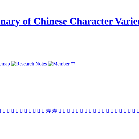
temap
中
󱉁
󱉑
󱈸
𡔽
󱉛
󱉶
󱉅
󱉥
󱉳
󱉫
󱉍
寿
寿
󱉤
󱉐
󱉷
󱉗
󱉀
󱉸
󱉣
󱉴
󱉖
󱈹
󱈵
󱉧
󱉔
󱉝
󱉵
󱉞
󱉡
󱉋
