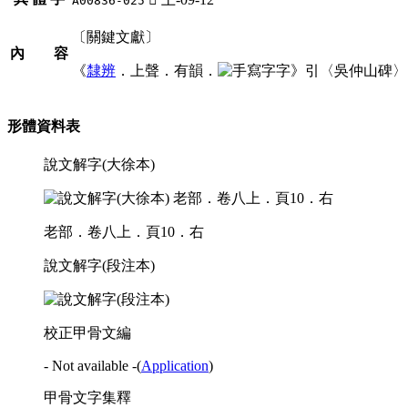
A00836-025
〔關鍵文獻〕
內 容
《
隸辨
．上聲．有韻．
字》引〈吳仲山碑〉
形體資料表
說文解字(大徐本)
老部．卷八上．頁10．右
說文解字(段注本)
校正甲骨文編
- Not available -
(
Application
)
甲骨文字集釋