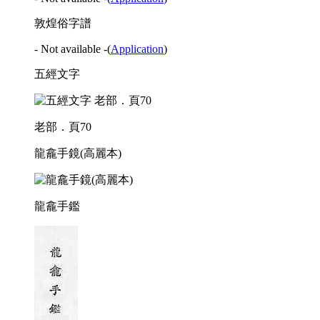
敦煌俗字譜
- Not available -
(
Application
)
五經文字
老部．頁70
龍龕手鏡(高麗本)
龍龕手鑑