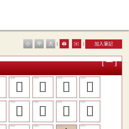
小
中
大
|
🖨️
✉️
|
加入筆記

󱉆
󱉇
󱈾
󱉟

󱉂
󱉘
󱉃
󱉄