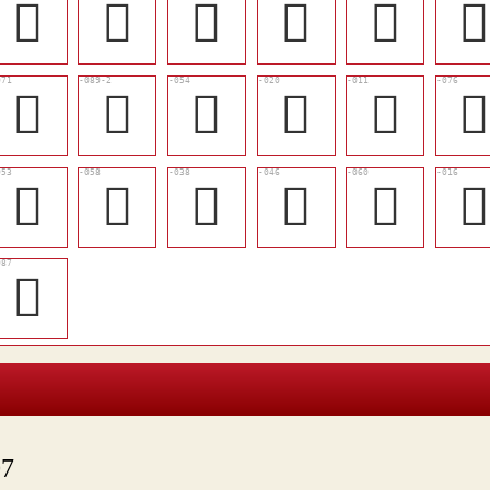
󱉛
󱉶
󱉅
󱉥
󱉳

󱉣
󱉴
󱉖
󱈹
󱈵

󱉕
󱉚
󱉉
󱉏
󱉜

󱉲
7