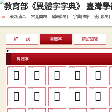
:::
最新消息
常見問題
編輯說明
字典附錄
使用說明
解 說
異體字
研訂瀏覽
異體字
󰑣
𠋮
󱉦
󱈳
𠭵
󱈶
󱉌
󱈼
󱈿
󱉈