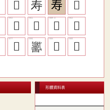

󱉍
寿
寿
󱉤

󱉔
󱉝
󱉵
󱉞

󱉨
𤕋
󱉯
󱉰
形體資料表