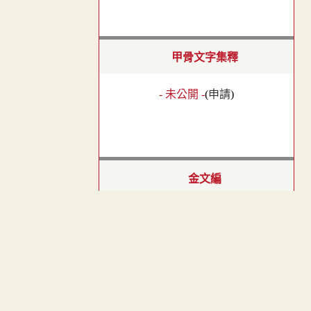
甲骨文字集釋
- 未公開 -
(
申請
)
金文編
- 未公開 -
(
申請
)
︿
TOP
古文字類編