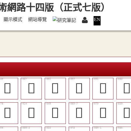
顯示模式
網站導覽
EN
󱉎
󱉠
𠷎
󱉙
󱉓

󱉩
󱈽
󱉒
󱉹
󱉪
