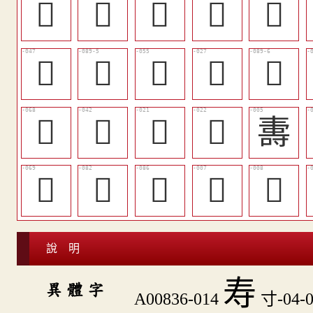
󱉬
󱉁
󱉑
󱈸
𡔽
󱉐
󱉷
󱉗
󱉀
󱉸
󱉡
󱉋
󱈺
󱈻
夀
󱉢
󱉭
󱉱
𦓁
𦓃
說 明
寿
異 體 字
A00836-014
寸-04-0