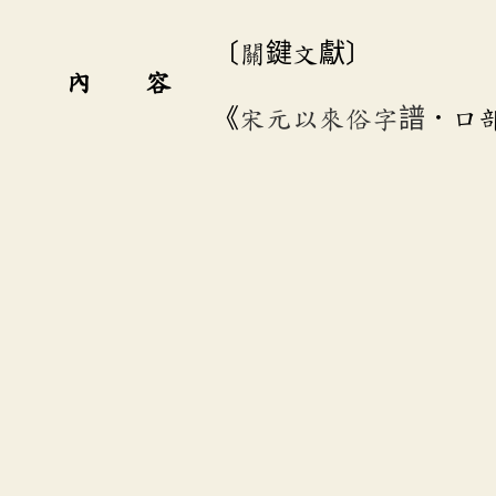
〔關鍵文獻〕
內 容
《
宋元以來俗字譜
．口